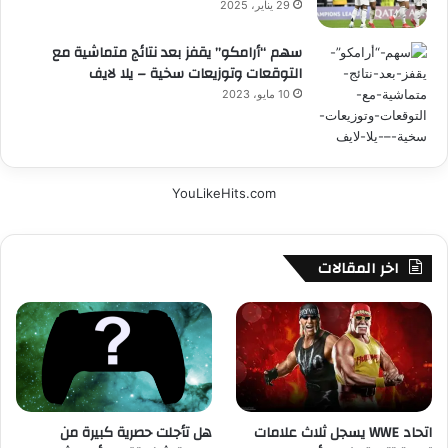
29 يناير، 2025
سهم “أرامكو” يقفز بعد نتائج متماشية مع
التوقعات وتوزيعات سخية – يلا لايف
10 مايو، 2023
YouLikeHits.com
اخر المقالات
اتحاد WWE يسجل ثلاث علامات
هل تأجلت حصرية كبيرة من