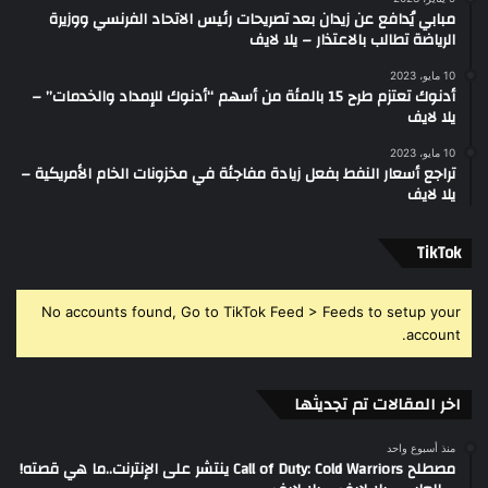
مبابي يُدافع عن زيدان بعد تصريحات رئيس الاتحاد الفرنسي ووزيرة
الرياضة تطالب بالاعتذار – يلا لايف
10 مايو، 2023
أدنوك تعتزم طرح 15 بالمئة من أسهم “أدنوك للإمداد والخدمات” –
يلا لايف
10 مايو، 2023
تراجع أسعار النفط بفعل زيادة مفاجئة في مخزونات الخام الأمريكية –
يلا لايف
‫TikTok
No accounts found, Go to TikTok Feed > Feeds to setup your
account.
اخر المقالات تم تجديثها
منذ أسبوع واحد
مصطلح Call of Duty: Cold Warriors ينتشر على الإنترنت..ما هي قصته!