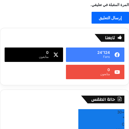
المرة المقبلة في تعليقي.
تابعنا
0
24٬124
Fans
متابعون
0
متابعون
حالة الطقس
30
+
°
C