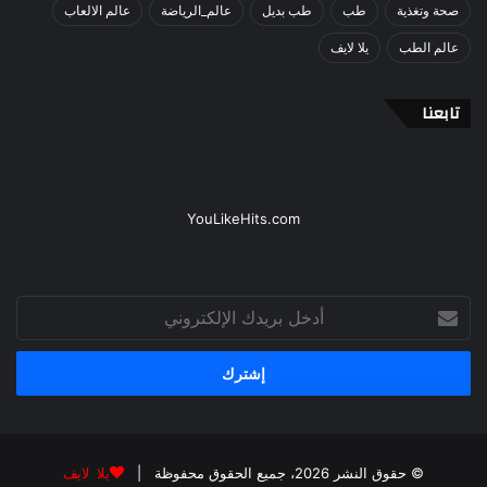
صحة وتغذية
طب
طب بديل
عالم_الرياضة
عالم الالعاب
عالم الطب
يلا لايف
تابعنا
YouLikeHits.com
أدخل
بريدك
الإلكتروني
© حقوق النشر 2026، جميع الحقوق محفوظة |
يلا لايف