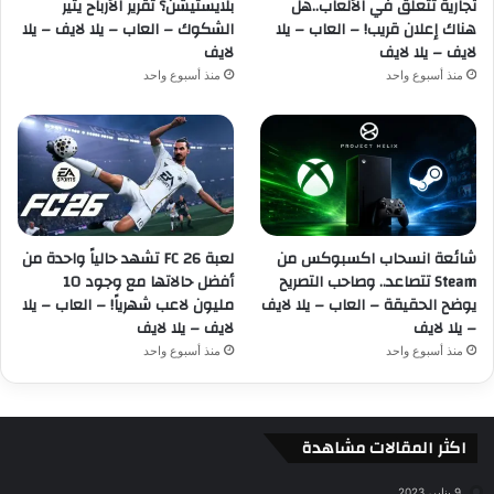
تجارية تتعلق في الألعاب..هل
بلايستيشن؟ تقرير الأرباح يثير
هناك إعلان قريب! – العاب – يلا
الشكوك – العاب – يلا لايف – يلا
لايف – يلا لايف
لايف
منذ أسبوع واحد
منذ أسبوع واحد
شائعة انسحاب اكسبوكس من
لعبة FC 26 تشهد حالياً واحدة من
Steam تتصاعد.. وصاحب التصريح
أفضل حالاتها مع وجود 10
يوضح الحقيقة – العاب – يلا لايف
مليون لاعب شهرياً! – العاب – يلا
– يلا لايف
لايف – يلا لايف
منذ أسبوع واحد
منذ أسبوع واحد
اكثر المقالات مشاهدة
9 يناير، 2023