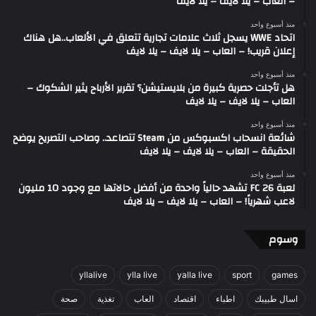
– العاب – يلا لايف – يلا لايف
منذ أسبوع واحد
اتحاد WWE يسجل ثلاث علامات تجارية تتعلق في الألعاب..هل هناك
إعلان قريب! – العاب – يلا لايف – يلا لايف
منذ أسبوع واحد
هل تأجلت حصرية كبيرة من بلايستيشن؟ تقرير الأرباح يثير الشكوك –
العاب – يلا لايف – يلا لايف
منذ أسبوع واحد
شائعة انسحاب اكسبوكس من Steam تتصاعد.. وصاحب التصريح يوضح
الحقيقة – العاب – يلا لايف – يلا لايف
منذ أسبوع واحد
لعبة FC 26 تشهد حالياً واحدة من أفضل حالاتها مع وجود 10 مليون
لاعب شهرياً! – العاب – يلا لايف – يلا لايف
وسوم
yllalive
ylla live
yalla live
sport
games
اسال طبيبك
اطباء
اقتصاد
العاب
تغذية
صحة