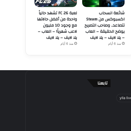
شائعة انسحاب
لعبة FC 26 تشهد حالياً
اكسبوكس من Steam
واحدة من أفضل حالاتها
تتصاعد.. وصاحب التصريح
مع وجود 10 مليون
يوضح الحقيقة – العاب
لاعب شهرياً! – العاب –
– يلا لايف – يلا لايف
يلا لايف – يلا لايف
منذ 6 أيام
منذ 6 أيام
تابعنا
ylla liv