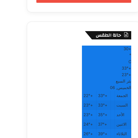
حالة الطقس
30
+
°
C
33°
+
23°
+
بئر السبع
الخميس, 06
الجمعة
+
33°
+
22°
السبت
+
33°
+
23°
الأحد
+
35°
+
23°
الاثنين
+
37°
+
24°
الثلاثاء
+
39°
+
26°