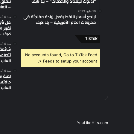
“أدنوك للإمداد والخدمات” – يلا لايف
تتعلق 
– العاب
10 مايو، 2023
تراجع أسعار النفط بفعل زيادة مفاجئة في
منذ 6 أيام
مخزونات الخام الأمريكية – يلا لايف
هل تأج
تقرير ا
لايف – 
‫TikTok
منذ 6 أيام
تتصاعد
No accounts found, Go to TikTok Feed
العاب –
> Feeds to setup your account.
منذ 6 أيام
العاب –
YouLikeHits.com