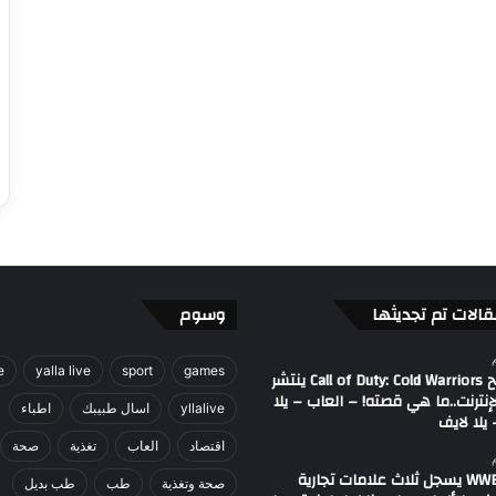
قالات تم تجديثها
وسوم
e
yalla live
sport
games
مصطلح Call of Duty: Cold Warriors ينتشر
إنترنت..ما هي قصته! – العاب – يلا
yllalive
اسال طبيبك
اطباء
يلا لايف
اقتصاد
العاب
تغذية
صحة
اتحاد WWE يسجل ثلاث علامات تجارية
صحة وتغذية
طب
طب بديل