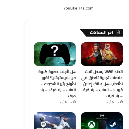
YouLikeHits.com
اخر المقالات
اتحاد WWE يسجل ثلاث
هل تأجلت حصرية كبيرة
علامات تجارية تتعلق في
من بلايستيشن؟ تقرير
الألعاب..هل هناك إعلان
الأرباح يثير الشكوك –
قريب! – العاب – يلا لايف
العاب – يلا لايف – يلا
– يلا لايف
لايف
منذ 5 أيام
منذ 6 أيام