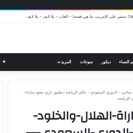
ت
م النساء
ديكور
منوعات
المزيد
ح ساخن – الدوري السعودي - عالم الرياضة
/
تعليق-ناري-يضع-مباراة-
-الرياضة
اة-الهلال-والخلود-
الدوري-السعودي-–-