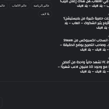
في الألعاب..هل هناك إعلان قريب!
 – يلا لايف – يلا لايف
عالم_الرياضة
عالم الالعاب
عالم
يلا لايف
لت حصرية كبيرة من بلايستيشن؟
لأرباح يثير الشكوك – العاب – يلا
يلا لايف
شائعة انسحاب اكسبوكس من Steam
.. وصاحب التصريح يوضح الحقيقة –
 يلا لايف – يلا لايف
لعبة FC 26 تشهد حالياً واحدة من أفضل
حالاتها مع وجود 10 مليون لاعب شهرياً! –
 يلا لايف – يلا لايف
أد
بر