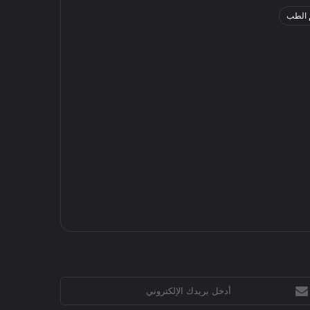
 الطب
خل
يدك