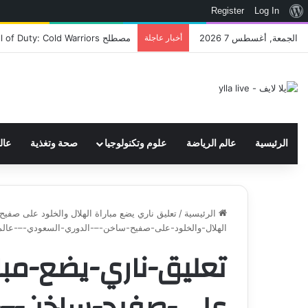
نبذة
Register
Log In
عن
الجمعة, أغسطس 7 2026
أخبار عاجلة
اتحاد WWE يسجل ثلاث علامات تجارية تتعلق في الألعاب..هل هناك إعلان قريب! – العاب – يلا لايف – يلا لايف
ووردبريس
الرئيسية
عالم الرياضة
علوم وتكنولوجيا
صحة وتغذية
عال
الرئيسية
/
تعليق ناري يضع مباراة الهلال والخلود على صفي
الهلال-والخلود-على-صفيح-ساخن-–-الدوري-السعودي-–-عالم
تعليق-ناري-يضع-مبار
على-صفيح-ساخن-–-