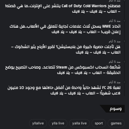
منذ 5 أيام
مصطلح Call of Duty: Cold Warriors ينتشر على الإنترنت..ما هي قصته!
– العاب – يلا لايف – يلا لايف
منذ 5 أيام
اتحاد WWE يسجل ثلاث علامات تجارية تتعلق في الألعاب..هل هناك
إعلان قريب! – العاب – يلا لايف – يلا لايف
منذ 5 أيام
هل تأجلت حصرية كبيرة من بلايستيشن؟ تقرير الأرباح يثير الشكوك –
العاب – يلا لايف – يلا لايف
منذ 5 أيام
شائعة انسحاب اكسبوكس من Steam تتصاعد.. وصاحب التصريح يوضح
الحقيقة – العاب – يلا لايف – يلا لايف
منذ 6 أيام
لعبة FC 26 تشهد حالياً واحدة من أفضل حالاتها مع وجود 10 مليون
لاعب شهرياً! – العاب – يلا لايف – يلا لايف
وسوم
yllalive
ylla live
yalla live
sport
games