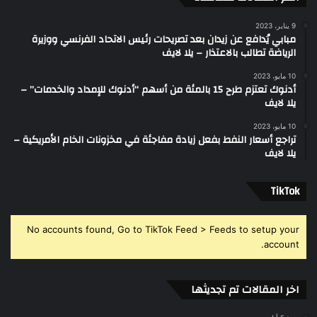
9 يناير، 2023
مبابي يُدافع عن زيدان بعد تصريحات رئيس الاتحاد الفرنسي ووزيرة
الرياضة تطالب بالاعتذار – يلا لايف
10 مايو، 2023
أدنوك تعتزم طرح 15 بالمئة من أسهم “أدنوك للإمداد والخدمات” –
يلا لايف
10 مايو، 2023
تراجع أسعار النفط بفعل زيادة مفاجئة في مخزونات الخام الأمريكية –
يلا لايف
‫TikTok
No accounts found, Go to TikTok Feed > Feeds to setup your
account.
اخر المقالات تم تجديثها