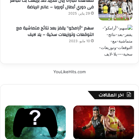
مشاهدة مباراة ريال مدريد ضد بريست بث مباشر
فى دوري أبطال أوروبا – عالم الرياضة
29 يناير، 2025
سهم “أرامكو” يقفز بعد نتائج متماشية مع
التوقعات وتوزيعات سخية – يلا لايف
10 مايو، 2023
YouLikeHits.com
اخر المقالات