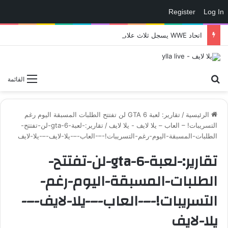
Register
Log In
اتحاد WWE يسجل ثلاث علامات تجارية تتعلق في الألعاب..هل هناك إعلان قريب! – العاب – يلا لايف – يلا لايف
بحث عن
القائمة
الرئيسية
/
تقارير: لعبة GTA 6 لن تفتتح الطلبات المسبقة اليوم رغم
التسريبات! – العاب – يلا لايف - يلا لايف
/
تقارير:-لعبة-gta-6-لن-تفتتح-
الطلبات-المسبقة-اليوم-رغم-التسريبات!-–-العاب-–-يلا-لايف-–-يلا-لايف
تقارير:-لعبة-gta-6-لن-تفتتح-
الطلبات-المسبقة-اليوم-رغم-
التسريبات!-–-العاب-–-يلا-لايف-–-
يلا-لايف