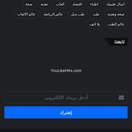
اسال طبيبك
اطباء
اقتصاد
العاب
تغذية
صحة
صحة وتغذية
طب
طب بديل
عالم_الرياضة
عالم الالعاب
عالم الطب
يلا لايف
تابعنا
YouLikeHits.com
أدخل
بريدك
الإلكتروني