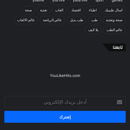
yllalive
ylla live
yalla live
sport
games
اسال طبيبك
اطباء
اقتصاد
العاب
تغذية
صحة
صحة وتغذية
طب
طب بديل
عالم_الرياضة
عالم الالعاب
عالم الطب
يلا لايف
تابعنا
YouLikeHits.com
أدخل
بريدك
الإلكتروني