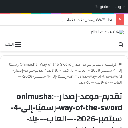
Register
Log In
اتحاد WWE يسجل ثلاث علامات تجارية تتعلق في الألعاب..هل هناك إعلان قريب! – العاب – يلا لايف – يلا لايف
بحث عن
القائمة
الرئيسية
/
تقديم موعد إصدار Onimusha: Way of the Sword رسميًا
إلى 4 سبتمبر 2026 – العاب – يلا لايف - يلا لايف
/
تقديم-موعد-إصدار-
onimusha:-way-of-the-sword-رسميًا-إلى-4-سبتمبر-2026-–-
العاب-–-يلا-لايف-–-يلا-لايف
تقديم-موعد-إصدار-onimusha:-
way-of-the-sword-رسميًا-إلى-4-
سبتمبر-2026-–-العاب-–-يلا-