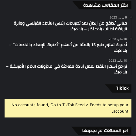
اكثر المقالات مشاهدة
9 يناير، 2023
مبابي يُدافع عن زيدان بعد تصريحات رئيس الاتحاد الفرنسي ووزيرة
الرياضة تطالب بالاعتذار – يلا لايف
10 مايو، 2023
أدنوك تعتزم طرح 15 بالمئة من أسهم “أدنوك للإمداد والخدمات” –
يلا لايف
10 مايو، 2023
تراجع أسعار النفط بفعل زيادة مفاجئة في مخزونات الخام الأمريكية –
يلا لايف
‫TikTok
No accounts found, Go to TikTok Feed > Feeds to setup your
account.
اخر المقالات تم تجديثها