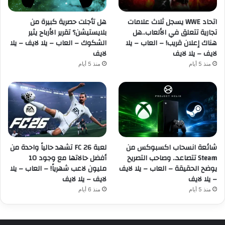
اتحاد WWE يسجل ثلاث علامات
هل تأجلت حصرية كبيرة من
تجارية تتعلق في الألعاب..هل
بلايستيشن؟ تقرير الأرباح يثير
هناك إعلان قريب! – العاب – يلا
الشكوك – العاب – يلا لايف – يلا
لايف – يلا لايف
لايف
منذ 5 أيام
منذ 5 أيام
شائعة انسحاب اكسبوكس من
لعبة FC 26 تشهد حالياً واحدة من
Steam تتصاعد.. وصاحب التصريح
أفضل حالاتها مع وجود 10
يوضح الحقيقة – العاب – يلا لايف
مليون لاعب شهرياً! – العاب – يلا
– يلا لايف
لايف – يلا لايف
منذ 5 أيام
منذ 6 أيام