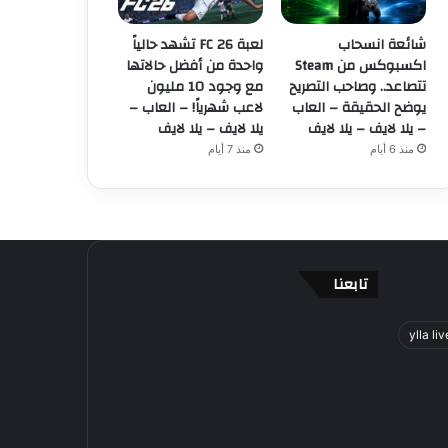
شائعة انسحاب
لعبة FC 26 تشهد حالياً
اكسبوكس من Steam
واحدة من أفضل حالاتها
تتصاعد.. وصاحب التصريح
مع وجود 10 مليون
يوضح الحقيقة – العاب
لاعب شهرياً! – العاب –
– يلا لايف – يلا لايف
يلا لايف – يلا لايف
منذ 6 أيام
منذ 7 أيام
تابعنا
ylla liv