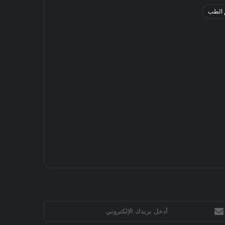
 الطب
خل
يدك