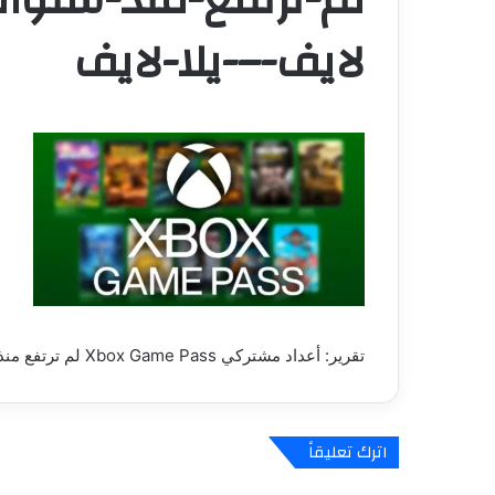
لايف-–-يلا-لايف
تقرير: أعداد مشتركي Xbox Game Pass لم ترتفع منذ سنوات!! – العاب – يلا لايف – يلا لايف
اترك تعليقاً