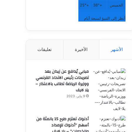
الخميس
+
38°
+
25°
أنظر إلى التنبؤ لسبعة أيام
الأشهر
الأخيرة
تعليقات
مبابي يُدافع عن زيدان بعد
تصريحات رئيس الاتحاد الفرنسي
ووزيرة الرياضة تطالب بالاعتذار –
يلا لايف
9 يناير، 2023
أدنوك تعتزم طرح 15 بالمئة من
أسهم “أدنوك للإمداد
والخدمات” – يلا لايف