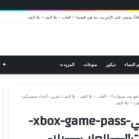
ت
م النساء
ديكور
منوعات
المزيد
/
تقرير:-أعداد-مشتركي-
تقرير:-أعداد-مشتركي-xbox-game-pass-
!-–-العاب-–-يلا-