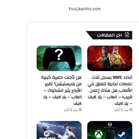
YouLikeHits.com
اخر المقالات
اتحاد WWE يسجل ثلاث
هل تأجلت حصرية كبيرة
علامات تجارية تتعلق في
من بلايستيشن؟ تقرير
الألعاب..هل هناك إعلان
الأرباح يثير الشكوك –
قريب! – العاب – يلا لايف
العاب – يلا لايف – يلا
– يلا لايف
لايف
منذ 6 أيام
منذ 6 أيام