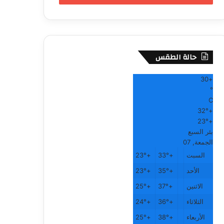
حالة الطقس
30
+
°
C
32°
+
23°
+
بئر السبع
الجمعة, 07
السبت
+
33°
+
23°
الأحد
+
35°
+
23°
الاثنين
+
37°
+
25°
الثلاثاء
+
36°
+
24°
الأربعاء
+
38°
+
25°