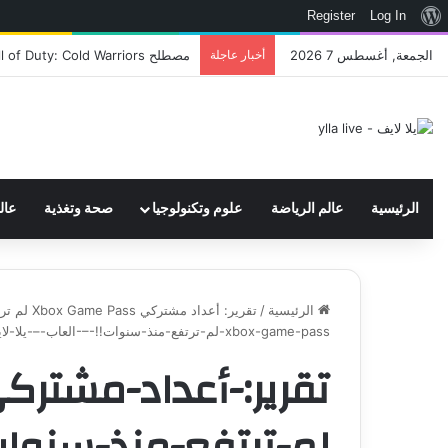
نبذة
Register
Log In
عن
الجمعة, أغسطس 7 2026
أخبار عاجلة
اتحاد WWE يسجل ثلاث علامات تجارية تتعلق في الألعاب..هل هناك إعلان قريب! – العاب – يلا لايف – يلا لايف
ووردبريس
الرئيسية
عالم الرياضة
علوم وتكنولوجيا
صحة وتغذية
عال
الرئيسية
/
تقرير: أعداد مشتركي Xbox Game Pass لم ترتفع منذ سنوات!! – العاب – يلا لايف - يلا لايف
xbox-game-pass-لم-ترتفع-منذ-سنوات!!-–-العاب-–-يلا-لايف-–-يلا-لايف
لم-ترتفع-منذ-سنوات!