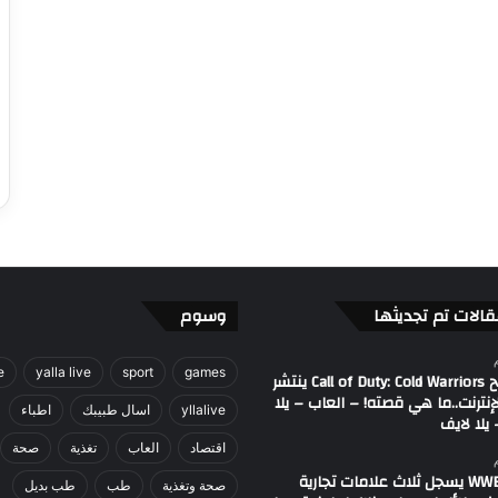
قالات تم تجديثها
وسوم
e
yalla live
sport
games
مصطلح Call of Duty: Cold Warriors ينتشر
إنترنت..ما هي قصته! – العاب – يلا
yllalive
اسال طبيبك
اطباء
يلا لايف
اقتصاد
العاب
تغذية
صحة
اتحاد WWE يسجل ثلاث علامات تجارية
صحة وتغذية
طب
طب بديل