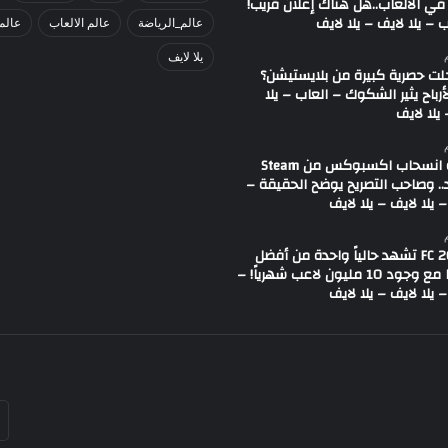
في الألعاب..هل هناك إعلان قريب!
 – يلا لايف – يلا لايف
عالم_الرياضة
عالم الالعاب
عالم
يلا لايف
لت حصرية كبيرة من بلايستيشن؟
لأرباح يثير الشكوك – العاب – يلا
يلا لايف
شائعة انسحاب اكسبوكس من Steam
.. وصاحب التصريح يوضح الحقيقة –
 يلا لايف – يلا لايف
لعبة FC 26 تشهد حالياً واحدة من أفضل
حالاتها مع وجود 10 مليون لاعب شهرياً! –
 يلا لايف – يلا لايف
أد
بر