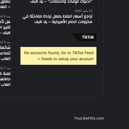
“أدنوك للإمداد والخدمات” – يلا لايف
تتعلق 
– العاب
10 مايو، 2023
تراجع أسعار النفط بفعل زيادة مفاجئة في
منذ 6 أيام
مخزونات الخام الأمريكية – يلا لايف
هل تأج
تقرير ا
لايف – 
‫TikTok
منذ 6 أيام
تتصاعد
No accounts found, Go to TikTok Feed
العاب –
> Feeds to setup your account.
منذ 7 أيام
العاب –
YouLikeHits.com