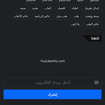
yllalive
ylla live
yalla live
sport
games
اسال طبيبك
اطباء
اقتصاد
العاب
تغذية
صحة
صحة وتغذية
طب
طب بديل
عالم_الرياضة
عالم الالعاب
عالم الطب
يلا لايف
تابعنا
YouLikeHits.com
أدخل
بريدك
الإلكتروني