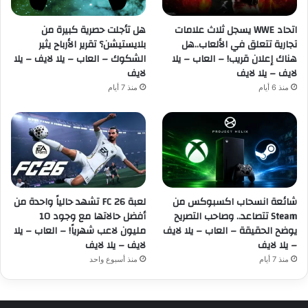
اتحاد WWE يسجل ثلاث علامات
هل تأجلت حصرية كبيرة من
تجارية تتعلق في الألعاب..هل
بلايستيشن؟ تقرير الأرباح يثير
هناك إعلان قريب! – العاب – يلا
الشكوك – العاب – يلا لايف – يلا
لايف – يلا لايف
لايف
منذ 6 أيام
منذ 7 أيام
شائعة انسحاب اكسبوكس من
لعبة FC 26 تشهد حالياً واحدة من
Steam تتصاعد.. وصاحب التصريح
أفضل حالاتها مع وجود 10
يوضح الحقيقة – العاب – يلا لايف
مليون لاعب شهرياً! – العاب – يلا
– يلا لايف
لايف – يلا لايف
منذ 7 أيام
منذ أسبوع واحد