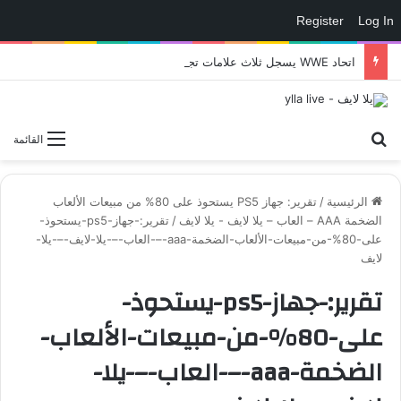
Register
Log In
اتحاد WWE يسجل ثلاث علامات تجارية تتعلق في الألعاب..هل هناك إعلان قريب! – العاب – يلا لايف – يلا لايف
بحث عن
القائمة
الرئيسية
/
تقرير: جهاز PS5 يستحوذ على 80% من مبيعات الألعاب
الضخمة AAA – العاب – يلا لايف - يلا لايف
/
تقرير:-جهاز-ps5-يستحوذ-
على-80%-من-مبيعات-الألعاب-الضخمة-aaa-–-العاب-–-يلا-لايف-–-يلا-
لايف
تقرير:-جهاز-ps5-يستحوذ-
على-80%-من-مبيعات-الألعاب-
الضخمة-aaa-–-العاب-–-يلا-