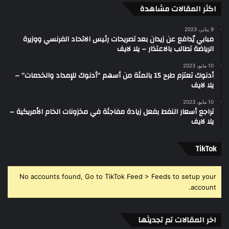
اكثر المقالات مشاهدة
9 يناير، 2023
مبابي يُدافع عن زيدان بعد تصريحات رئيس الاتحاد الفرنسي ووزيرة
الرياضة تطالب بالاعتذار – يلا لايف
10 مايو، 2023
أدنوك تعتزم طرح 15 بالمئة من أسهم “أدنوك للإمداد والخدمات” –
يلا لايف
10 مايو، 2023
تراجع أسعار النفط بفعل زيادة مفاجئة في مخزونات الخام الأمريكية –
يلا لايف
‫TikTok
No accounts found, Go to TikTok Feed > Feeds to setup your
account.
اخر المقالات تم تجديثها