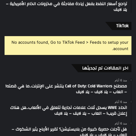
تراجع أسعار النفط بفعل زيادة مفاجئة في مخزونات الخام الأمريكية –
يلا لايف
‫TikTok
No accounts found, Go to TikTok Feed > Feeds to setup your
account.
اخر المقالات تم تجديثها
منذ 6 أيام
مصطلح Call of Duty: Cold Warriors ينتشر على الإنترنت..ما هي قصته!
– العاب – يلا لايف – يلا لايف
منذ 6 أيام
اتحاد WWE يسجل ثلاث علامات تجارية تتعلق في الألعاب..هل هناك
إعلان قريب! – العاب – يلا لايف – يلا لايف
منذ 6 أيام
هل تأجلت حصرية كبيرة من بلايستيشن؟ تقرير الأرباح يثير الشكوك –
العاب – يلا لايف – يلا لايف