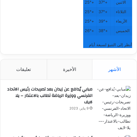
الاثنين
+
37°
+
25°
الثلاثاء
+
37°
+
25°
الأربعاء
+
39°
+
25°
الخميس
+
38°
+
26°
أنظر إلى التنبؤ لسبعة أيام
الأشهر
الأخيرة
تعليقات
مبابي يُدافع عن زيدان بعد تصريحات رئيس الاتحاد
الفرنسي ووزيرة الرياضة تطالب بالاعتذار – يلا
لايف
9 يناير، 2023