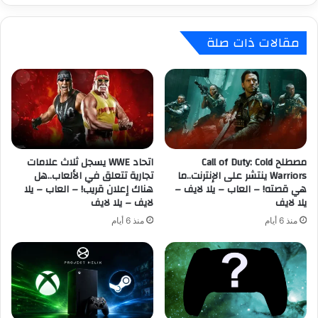
ل
ن
ه
F
مقالات ذات صلة
ن
U
د
T
ف
U
و
R
ج
E
ئ
S
و
A
ا
G
ب
مصطلح Call of Duty: Cold
اتحاد WWE يسجل ثلاث علامات
A
Warriors ينتشر على الإنترنت..ما
تجارية تتعلق في الألعاب..هل
ق
ل
هي قصته! – العاب – يلا لايف –
هناك إعلان قريب! – العاب – يلا
ر
ل
يلا لايف
لايف – يلا لايف
ا
ع
ر
ب
منذ 6 أيام
منذ 6 أيام
إ
ة
ي
D
ق
r
ا
a
ف
g
إ
o