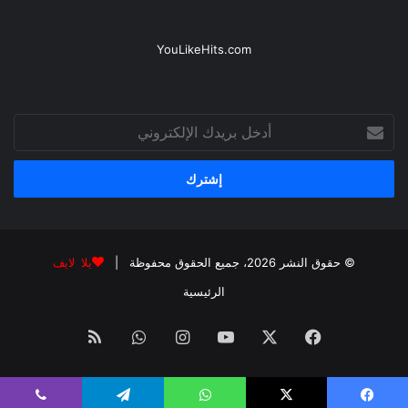
YouLikeHits.com
أدخل
بريدك
الإلكتروني
© حقوق النشر 2026، جميع الحقوق محفوظة |
يلا لايف
الرئيسية
فيسبوك
‫X
‫YouTube
انستقرام
واتساب
ملخص
الموقع