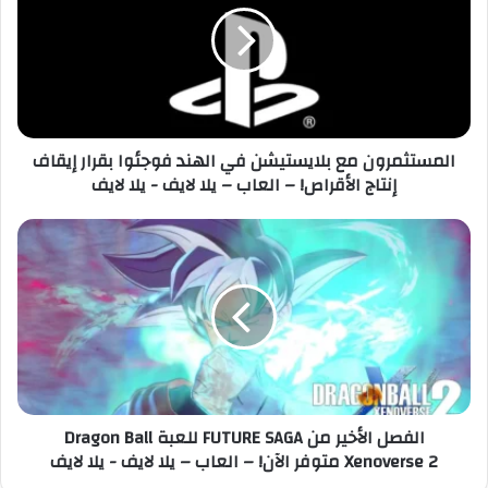
ل
س
إ
ت
ل
ث
ك
م
ت
ر
ر
و
المستثمرون مع بلايستيشن في الهند فوجئوا بقرار إيقاف
و
ن
إنتاج الأقراص! – العاب – يلا لايف - يلا لايف
ن
م
ي
ع
ب
ا
ل
ل
ا
ف
ي
ص
س
ل
ت
ا
ي
ل
ش
أ
ن
خ
الفصل الأخير من FUTURE SAGA للعبة Dragon Ball
ف
ي
Xenoverse 2 متوفر الآن! – العاب – يلا لايف - يلا لايف
ي
ر
ا
م