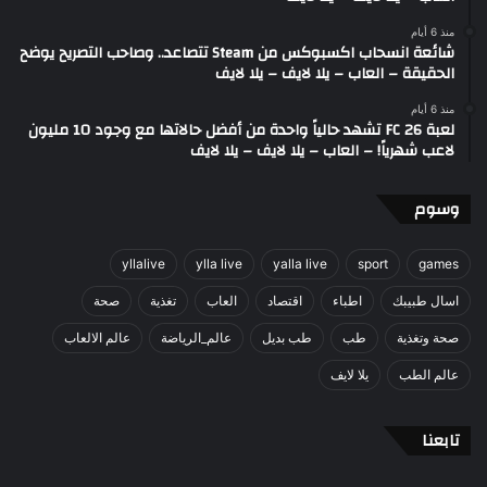
منذ 6 أيام
شائعة انسحاب اكسبوكس من Steam تتصاعد.. وصاحب التصريح يوضح
الحقيقة – العاب – يلا لايف – يلا لايف
منذ 6 أيام
لعبة FC 26 تشهد حالياً واحدة من أفضل حالاتها مع وجود 10 مليون
لاعب شهرياً! – العاب – يلا لايف – يلا لايف
وسوم
yllalive
ylla live
yalla live
sport
games
اسال طبيبك
اطباء
اقتصاد
العاب
تغذية
صحة
صحة وتغذية
طب
طب بديل
عالم_الرياضة
عالم الالعاب
عالم الطب
يلا لايف
تابعنا