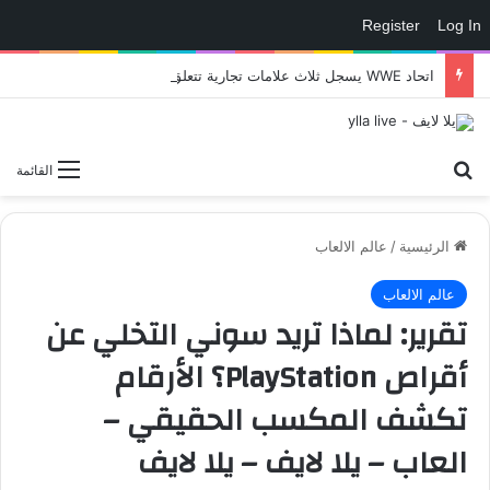
Register
Log In
اتحاد WWE يسجل ثلاث علامات تجارية تتعلق في الألعاب..هل هناك إعلان قريب! – العاب – يلا لايف – يلا لايف
بحث عن
القائمة
الرئيسية
/
عالم الالعاب
عالم الالعاب
تقرير: لماذا تريد سوني التخلي عن
أقراص PlayStation؟ الأرقام
تكشف المكسب الحقيقي –
العاب – يلا لايف – يلا لايف