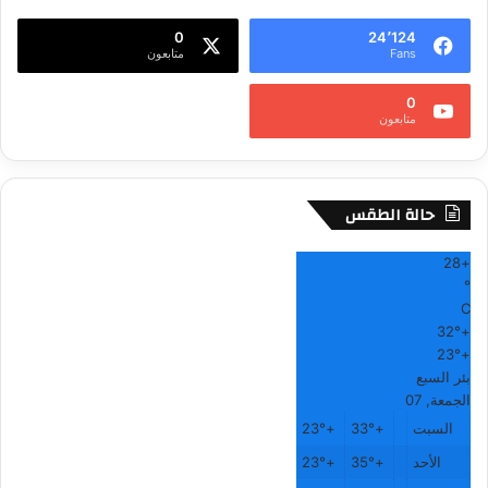
ل
0
24٬124
ا
Fans
متابعون
ي
ف
0
متابعون
حالة الطقس
28
+
°
C
32°
+
23°
+
بئر السبع
الجمعة, 07
السبت
+
33°
+
23°
الأحد
+
35°
+
23°