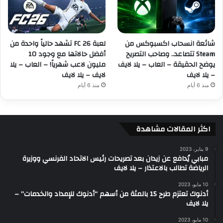
شائعة انسحاب اكسبوكس من
لعبة FC 26 تشهد حالياً واحدة من
Steam تتصاعد.. وصاحب التصريح
أفضل حالاتها مع وجود 10
يوضح الحقيقة – العاب – يلا لايف
مليون لاعب شهرياً! – العاب – يلا
– يلا لايف
لايف – يلا لايف
منذ 6 أيام
منذ 6 أيام
اكثر المقالات مشاهدة
9 يناير، 2023
مبابي يُدافع عن زيدان بعد تصريحات رئيس الاتحاد الفرنسي ووزيرة
الرياضة تطالب بالاعتذار – يلا لايف
10 مايو، 2023
أدنوك تعتزم طرح 15 بالمئة من أسهم “أدنوك للإمداد والخدمات” –
يلا لايف
10 مايو، 2023