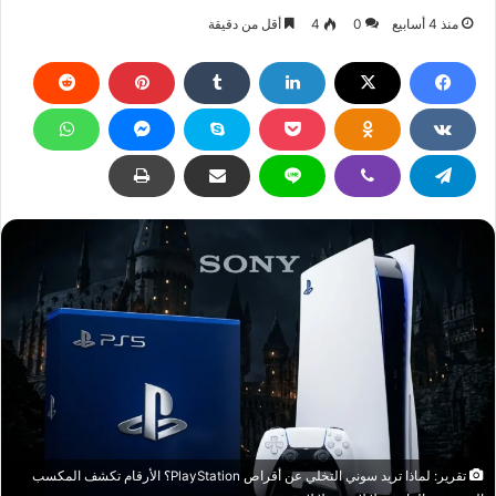
منذ 4 أسابيع
0
4
أقل من دقيقة
تقرير: لماذا تريد سوني التخلي عن أقراص PlayStation؟ الأرقام تكشف المكسب