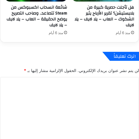
ن
n
هل تأجلت حصرية كبيرة من
شائعة انسحاب اكسبوكس من
ت
B
بلايستيشن؟ تقرير الأرباح يثير
Steam تتصاعد.. وصاحب التصريح
ا
a
الشكوك – العاب – يلا لايف – يلا
يوضح الحقيقة – العاب – يلا لايف
ج
l
لايف
– يلا لايف
ا
l
منذ 6 أيام
منذ 6 أيام
ل
X
أ
e
ق
n
ر
o
اترك تعليقاً
ا
v
ص
e
لن يتم نشر عنوان بريدك الإلكتروني.
الحقول الإلزامية مشار إليها بـ
*
!
r
–
s
ا
ا
e
ل
ل
2
ع
م
ت
ا
ت
ع
ب
و
ل
–
ف
ي
ر
ي
ل
ا
ق
ا