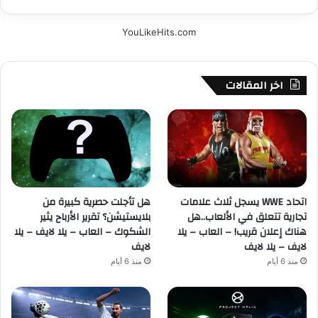
YouLikeHits.com
اخر المقالات
اتحاد WWE يسجل ثلاث علامات
هل تأجلت حصرية كبيرة من
تجارية تتعلق في الألعاب..هل
بلايستيشن؟ تقرير الأرباح يثير
هناك إعلان قريب! – العاب – يلا
الشكوك – العاب – يلا لايف – يلا
لايف – يلا لايف
لايف
منذ 6 أيام
منذ 6 أيام