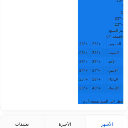
30
+
°
C
33°
+
23°
+
بئر السبع
الجمعة, 07
الخميس
+
33°
+
23°
السبت
+
33°
+
23°
الأحد
+
35°
+
23°
الاثنين
+
37°
+
24°
الثلاثاء
+
39°
+
26°
الأربعاء
+
40°
+
28°
أنظر إلى التنبؤ لسبعة أيام
الأشهر
الأخيرة
تعليقات