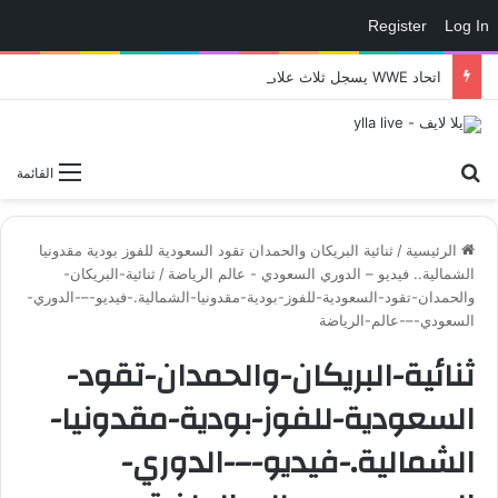
Register
Log In
اتحاد WWE يسجل ثلاث علامات تجارية تتعلق في الألعاب..هل هناك إعلان قريب! – العاب – يلا لايف – يلا لايف
بحث عن
القائمة
الرئيسية
/
ثنائية البريكان والحمدان تقود السعودية للفوز بودية مقدونيا
الشمالية.. فيديو – الدوري السعودي - عالم الرياضة
/
ثنائية-البريكان-
والحمدان-تقود-السعودية-للفوز-بودية-مقدونيا-الشمالية.-فيديو-–-الدوري-
السعودي-–-عالم-الرياضة
ثنائية-البريكان-والحمدان-تقود-
السعودية-للفوز-بودية-مقدونيا-
الشمالية.-فيديو-–-الدوري-