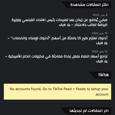
اكثر المقالات مشاهدة
9 يناير، 2023
مبابي يُدافع عن زيدان بعد تصريحات رئيس الاتحاد الفرنسي ووزيرة
الرياضة تطالب بالاعتذار – يلا لايف
10 مايو، 2023
أدنوك تعتزم طرح 15 بالمئة من أسهم “أدنوك للإمداد والخدمات” –
يلا لايف
10 مايو، 2023
تراجع أسعار النفط بفعل زيادة مفاجئة في مخزونات الخام الأمريكية –
يلا لايف
‫TikTok
No accounts found, Go to TikTok Feed > Feeds to setup your
account.
اخر المقالات تم تجديثها