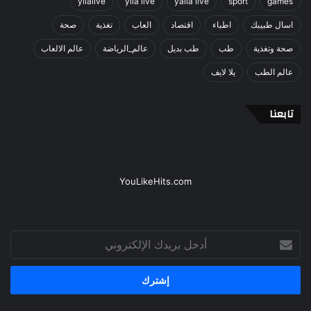
yllalive
ylla live
yalla live
sport
games
اسال طبيبك
اطباء
اقتصاد
العاب
تغذية
صحة
صحة وتغذية
طب
طب بديل
عالم_الرياضة
عالم الالعاب
عالم الطب
يلا لايف
تابعنا
YouLikeHits.com
أدخل
بريدك
الإلكتروني