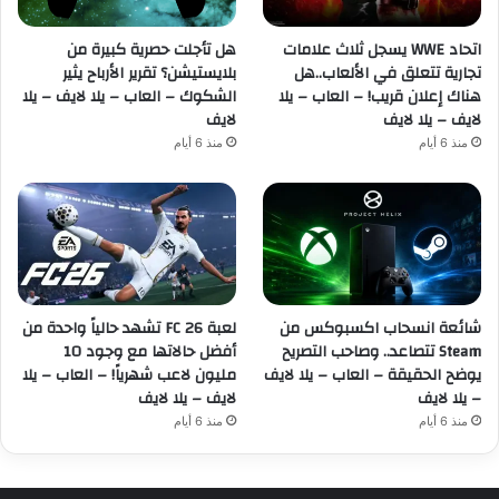
اتحاد WWE يسجل ثلاث علامات
هل تأجلت حصرية كبيرة من
تجارية تتعلق في الألعاب..هل
بلايستيشن؟ تقرير الأرباح يثير
هناك إعلان قريب! – العاب – يلا
الشكوك – العاب – يلا لايف – يلا
لايف – يلا لايف
لايف
منذ 6 أيام
منذ 6 أيام
شائعة انسحاب اكسبوكس من
لعبة FC 26 تشهد حالياً واحدة من
Steam تتصاعد.. وصاحب التصريح
أفضل حالاتها مع وجود 10
يوضح الحقيقة – العاب – يلا لايف
مليون لاعب شهرياً! – العاب – يلا
– يلا لايف
لايف – يلا لايف
منذ 6 أيام
منذ 6 أيام