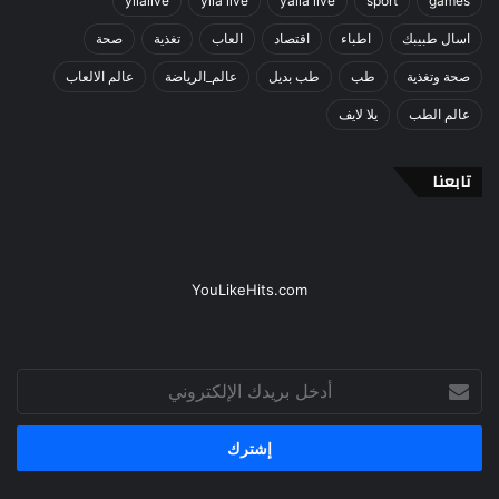
yllalive
ylla live
yalla live
sport
games
اسال طبيبك
اطباء
اقتصاد
العاب
تغذية
صحة
صحة وتغذية
طب
طب بديل
عالم_الرياضة
عالم الالعاب
عالم الطب
يلا لايف
تابعنا
YouLikeHits.com
أدخل
بريدك
الإلكتروني