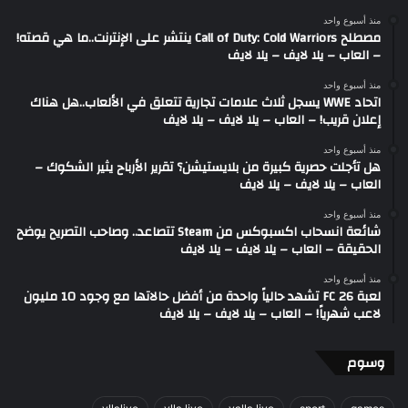
منذ أسبوع واحد
مصطلح Call of Duty: Cold Warriors ينتشر على الإنترنت..ما هي قصته!
– العاب – يلا لايف – يلا لايف
منذ أسبوع واحد
اتحاد WWE يسجل ثلاث علامات تجارية تتعلق في الألعاب..هل هناك
إعلان قريب! – العاب – يلا لايف – يلا لايف
منذ أسبوع واحد
هل تأجلت حصرية كبيرة من بلايستيشن؟ تقرير الأرباح يثير الشكوك –
العاب – يلا لايف – يلا لايف
منذ أسبوع واحد
شائعة انسحاب اكسبوكس من Steam تتصاعد.. وصاحب التصريح يوضح
الحقيقة – العاب – يلا لايف – يلا لايف
منذ أسبوع واحد
لعبة FC 26 تشهد حالياً واحدة من أفضل حالاتها مع وجود 10 مليون
لاعب شهرياً! – العاب – يلا لايف – يلا لايف
وسوم