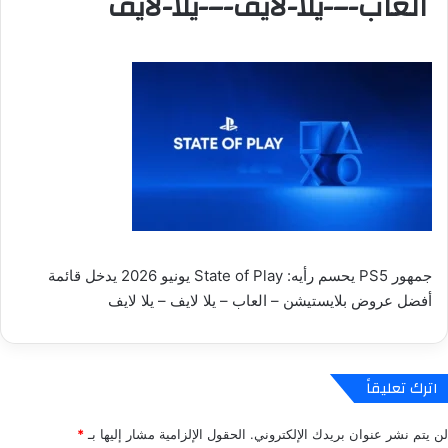
العاب-–-يلا-لايف-–-يلا-لايف
جمهور PS5 يحسم رأيه: State of Play يونيو 2026 يدخل قائمة
أفضل عروض بلايستيشن – العاب – يلا لايف – يلا لايف
اترك تعليقاً
لن يتم نشر عنوان بريدك الإلكتروني.
الحقول الإلزامية مشار إليها بـ
*