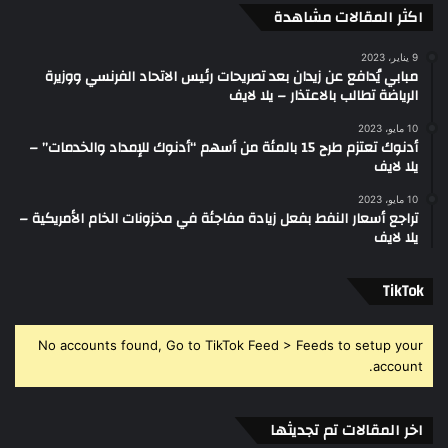
اكثر المقالات مشاهدة
9 يناير، 2023
مبابي يُدافع عن زيدان بعد تصريحات رئيس الاتحاد الفرنسي ووزيرة
الرياضة تطالب بالاعتذار – يلا لايف
10 مايو، 2023
أدنوك تعتزم طرح 15 بالمئة من أسهم “أدنوك للإمداد والخدمات” –
يلا لايف
10 مايو، 2023
تراجع أسعار النفط بفعل زيادة مفاجئة في مخزونات الخام الأمريكية –
يلا لايف
‫TikTok
No accounts found, Go to TikTok Feed > Feeds to setup your
account.
اخر المقالات تم تجديثها