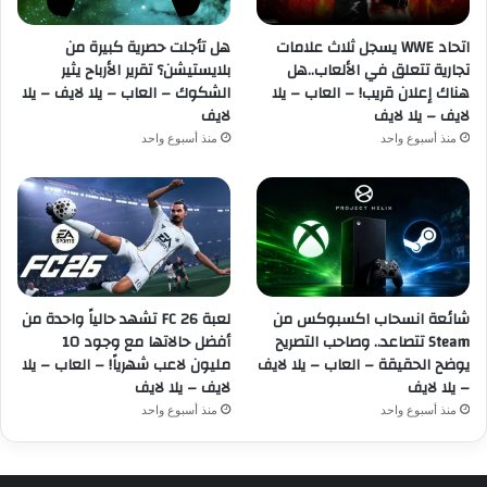
اتحاد WWE يسجل ثلاث علامات
هل تأجلت حصرية كبيرة من
تجارية تتعلق في الألعاب..هل
بلايستيشن؟ تقرير الأرباح يثير
هناك إعلان قريب! – العاب – يلا
الشكوك – العاب – يلا لايف – يلا
لايف – يلا لايف
لايف
منذ أسبوع واحد
منذ أسبوع واحد
شائعة انسحاب اكسبوكس من
لعبة FC 26 تشهد حالياً واحدة من
Steam تتصاعد.. وصاحب التصريح
أفضل حالاتها مع وجود 10
يوضح الحقيقة – العاب – يلا لايف
مليون لاعب شهرياً! – العاب – يلا
– يلا لايف
لايف – يلا لايف
منذ أسبوع واحد
منذ أسبوع واحد