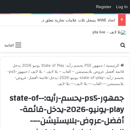
Register
Log In
اتحاد WWE يسجل ثلاث علامات تجارية تتعلق في الألعاب..هل هناك إعلان قريب! – العاب – يلا لايف – يلا لايف
بحث عن
القائمة
الرئيسية
/
جمهور PS5 يحسم رأيه: State of Play يونيو 2026 يدخل
قائمة أفضل عروض بلايستيشن – العاب – يلا لايف - يلا لايف
/
جمهور-ps5-
يحسم-رأيه:-state-of-play-يونيو-2026-يدخل-قائمة-أفضل-عروض-
بلايستيشن-–-العاب-–-يلا-لايف-–-يلا-لايف
جمهور-ps5-يحسم-رأيه:-state-of-
play-يونيو-2026-يدخل-قائمة-
أفضل-عروض-بلايستيشن-–-