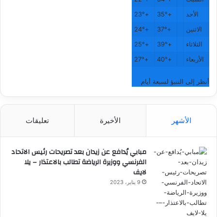
الأحد
+
35°
+
23°
الاثنين
+
37°
+
24°
الثلاثاء
+
39°
+
25°
الأربعاء
+
40°
+
27°
أنظر إلى التنبؤ لسبعة أيام
الأشهر
الأخيرة
تعليقات
مبابي يُدافع عن زيدان بعد تصريحات رئيس الاتحاد
الفرنسي ووزيرة الرياضة تطالب بالاعتذار – يلا
لايف
9 يناير، 2023