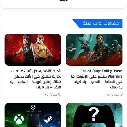
ي
ل
ش
ع
ن
ب
مقالات ذات صلة
ب
ة
ل
ا
س
ل
د
ت
و
ص
ن
و
س
ي
ا
ب
ب
مصطلح Call of Duty: Cold
اتحاد WWE يسجل ثلاث علامات
ا
Warriors ينتشر على الإنترنت..ما
تجارية تتعلق في الألعاب..هل
ق
ل
هي قصته! – العاب – يلا لايف –
هناك إعلان قريب! – العاب – يلا
إ
ت
يلا لايف
لايف – يلا لايف
ن
ع
ذ
ا
منذ 5 أيام
منذ 5 أيام
ا
و
ر
ن
!
ي
–
ة
ا
T