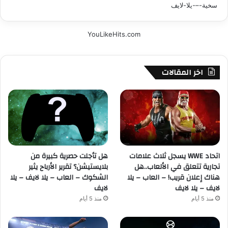
YouLikeHits.com
اخر المقالات
اتحاد WWE يسجل ثلاث علامات
هل تأجلت حصرية كبيرة من
تجارية تتعلق في الألعاب..هل
بلايستيشن؟ تقرير الأرباح يثير
هناك إعلان قريب! – العاب – يلا
الشكوك – العاب – يلا لايف – يلا
لايف – يلا لايف
لايف
منذ 5 أيام
منذ 5 أيام