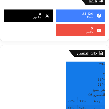
تابعنا
ل
ا
0
24٬124
ل
Fans
متابعون
ا
ي
0
ف
متابعون
حالة الطقس
29
+
°
C
33°
+
23°
+
بئر السبع
الخميس, 06
الجمعة
+
33°
+
22°
السبت
+
34°
+
22°