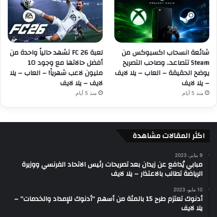
شائعة انسحاب اكسبوكس من
لعبة FC 26 تشهد حالياً واحدة من
Steam تتصاعد.. وصاحب التصريح
أفضل حالاتها مع وجود 10
يوضح الحقيقة – العاب – يلا لايف
مليون لاعب شهرياً! – العاب – يلا
– يلا لايف
لايف – يلا لايف
منذ 5 أيام
منذ 5 أيام
اكثر المقالات مشاهدة
9 يناير، 2023
مبابي يُدافع عن زيدان بعد تصريحات رئيس الاتحاد الفرنسي ووزيرة
الرياضة تطالب بالاعتذار – يلا لايف
10 مايو، 2023
أدنوك تعتزم طرح 15 بالمئة من أسهم “أدنوك للإمداد والخدمات” –
يلا لايف