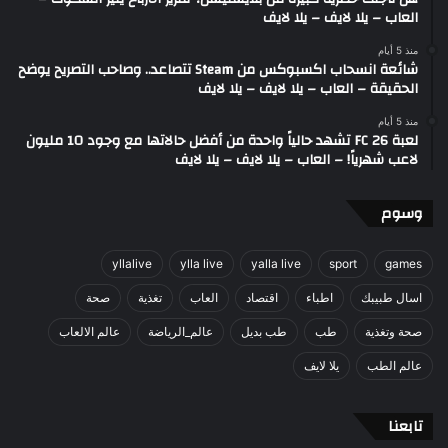
العاب – يلا لايف – يلا لايف
منذ 5 أيام
شائعة انسحاب اكسبوكس من Steam تتصاعد.. وصاحب التصريح يوضح
الحقيقة – العاب – يلا لايف – يلا لايف
منذ 5 أيام
لعبة FC 26 تشهد حالياً واحدة من أفضل حالاتها مع وجود 10 مليون
لاعب شهرياً! – العاب – يلا لايف – يلا لايف
وسوم
yllalive
ylla live
yalla live
sport
games
اسال طبيبك
اطباء
اقتصاد
العاب
تغذية
صحة
صحة وتغذية
طب
طب بديل
عالم_الرياضة
عالم الالعاب
عالم الطب
يلا لايف
تابعنا