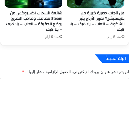
ل
o
ع
x
هل تأجلت حصرية كبيرة من
شائعة انسحاب اكسبوكس من
ا
i
بلايستيشن؟ تقرير الأرباح يثير
Steam تتصاعد.. وصاحب التصريح
ب
c
الشكوك – العاب – يلا لايف – يلا
يوضح الحقيقة – العاب – يلا لايف
–
C
لايف
– يلا لايف
ي
o
منذ 5 أيام
منذ 5 أيام
ل
m
ا
m
ل
a
ا
n
اترك تعليقاً
ي
d
ف
o
لن يتم نشر عنوان بريدك الإلكتروني.
الحقول الإلزامية مشار إليها بـ
*
-
ت
ي
ع
ا
ل
ط
ل
ا
ي
ل
ن
ت
ا
ا
ع
ي
ن
ف
ل
ظ
ر
ي