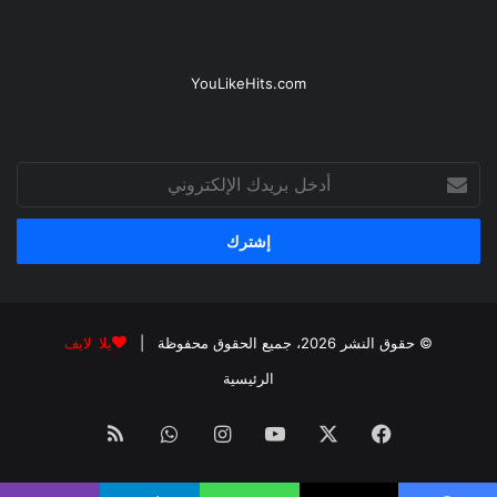
YouLikeHits.com
أدخل
بريدك
الإلكتروني
© حقوق النشر 2026، جميع الحقوق محفوظة |
يلا لايف
الرئيسية
فيسبوك
‫X
‫YouTube
انستقرام
واتساب
ملخص
الموقع