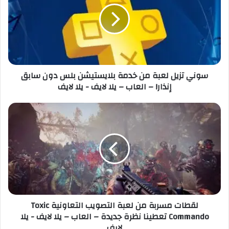
ل
ي
إ
ت
ل
ز
ك
ي
ت
ل
ر
ل
سوني تزيل لعبة من خدمة بلايستيشن بلس دون سابق
و
ع
إنذار! – العاب – يلا لايف - يلا لايف
ن
ب
ي
ة
م
ل
ن
ق
خ
ط
د
ا
م
ت
ة
م
ب
س
ل
ر
ا
ب
لقطات مسربة من لعبة التصويب التعاونية Toxic
ي
ة
Commando تعطينا نظرة جديدة – العاب – يلا لايف - يلا
س
م
لايف
ت
ن