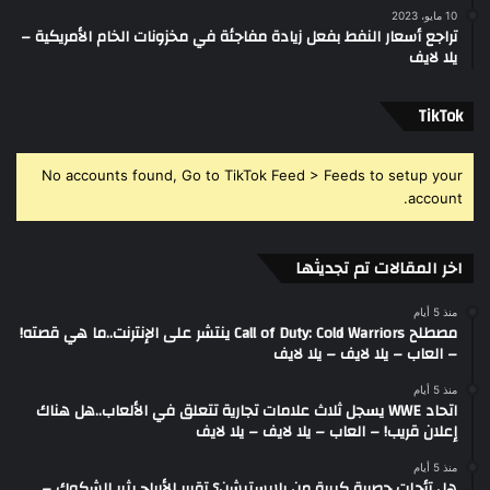
10 مايو، 2023
تراجع أسعار النفط بفعل زيادة مفاجئة في مخزونات الخام الأمريكية –
يلا لايف
‫TikTok
No accounts found, Go to TikTok Feed > Feeds to setup your
account.
اخر المقالات تم تجديثها
منذ 5 أيام
مصطلح Call of Duty: Cold Warriors ينتشر على الإنترنت..ما هي قصته!
– العاب – يلا لايف – يلا لايف
منذ 5 أيام
اتحاد WWE يسجل ثلاث علامات تجارية تتعلق في الألعاب..هل هناك
إعلان قريب! – العاب – يلا لايف – يلا لايف
منذ 5 أيام
هل تأجلت حصرية كبيرة من بلايستيشن؟ تقرير الأرباح يثير الشكوك –