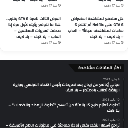
منذ 17 دقيقة
منذ 17 دقيقة
هل ستدفع لمشاهدة استعراض
العرض الثالث للعبة GTA 6 يقترب..
GTA 6 على Netflix أم تنتظر 6
هذا ما نتوقع رؤيته لأول مرة إذا
ساعات لمشاهدته مجاناً؟ – العاب
صدقت تسريبات المطلعين –
– يلا لايف – يلا لايف
العاب – يلا لايف – يلا لايف
منذ 17 دقيقة
منذ 17 دقيقة
اكثر المقالات مشاهدة
9 يناير، 2023
مبابي يُدافع عن زيدان بعد تصريحات رئيس الاتحاد الفرنسي ووزيرة
الرياضة تطالب بالاعتذار – يلا لايف
10 مايو، 2023
أدنوك تعتزم طرح 15 بالمئة من أسهم “أدنوك للإمداد والخدمات” –
يلا لايف
10 مايو، 2023
تراجع أسعار النفط بفعل زيادة مفاجئة في مخزونات الخام الأمريكية –