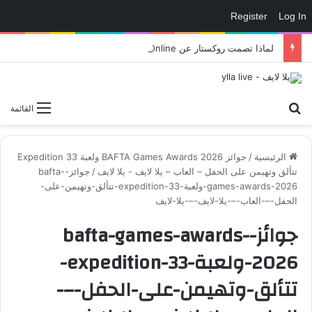
Register
Log In
لماذا تصمت روكستار عن GTA Online الجديدة؟ كل التفاصيل والنظريات المحتملة – العاب – يلا لايف – يلا لايف
بحث عن
القائمة
الرئيسية
/
جوائز BAFTA Games Awards 2026 ولعبة Expedition 33
تتألق وتهيمن على الحفل – العاب – يلا لايف - يلا لايف
/
جوائز-bafta-
games-awards-2026-ولعبة-expedition-33-تتألق-وتهيمن-على-
الحفل-–-العاب-–-يلا-لايف-–-يلا-لايف
جوائز-bafta-games-awards-
2026-ولعبة-expedition-33-
تتألق-وتهيمن-على-الحفل-–-