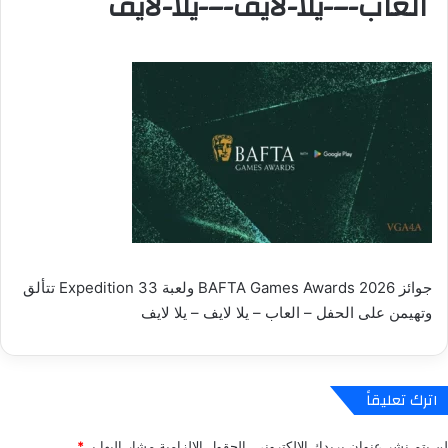
العاب-–-يلا-لايف-–-يلا-لايف
جوائز BAFTA Games Awards 2026 ولعبة Expedition 33 تتألق
وتهيمن على الحفل – العاب – يلا لايف – يلا لايف
اترك تعليقاً
لن يتم نشر عنوان بريدك الإلكتروني.
الحقول الإلزامية مشار إليها بـ
*