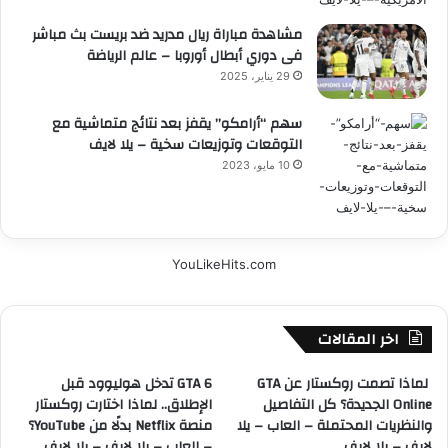
مشاهدة مباراة ريال مدريد ضد بريست بث مباشر
فى دوري أبطال أوروبا – عالم الرياضة
29 يناير، 2025
سهم “أرامكو” يقفز بعد نتائج متماشية مع
التوقعات وتوزيعات سخية – يلا لايف
10 مايو، 2023
YouLikeHits.com
اخر المقالات
لماذا تصمت روكستار عن GTA
GTA 6 تدخل هوليوود قبل
Online الجديدة؟ كل التفاصيل
الإطلاق.. لماذا اختارت روكستار
والنظريات المحتملة – العاب – يلا
منصة Netflix بدلًا من YouTube؟
لايف – يلا لايف
– العاب – يلا لايف – يلا لايف