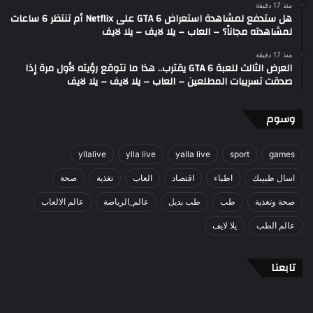
منذ 17 دقيقة
هل ستدفع لمشاهدة استعراض GTA 6 على Netflix أم تنتظر 6 ساعات
لمشاهدته مجاناً؟ – العاب – يلا لايف – يلا لايف
منذ 17 دقيقة
العرض الثالث للعبة GTA 6 يقترب.. هذا ما نتوقع رؤيته لأول مرة إذا
صدقت تسريبات المطلعين – العاب – يلا لايف – يلا لايف
وسوم
yllalive
ylla live
yalla live
sport
games
اسال طبيبك
اطباء
اقتصاد
العاب
تغذية
صحة
صحة وتغذية
طب
طب بديل
عالم_الرياضة
عالم الالعاب
عالم الطب
يلا لايف
تابعنا