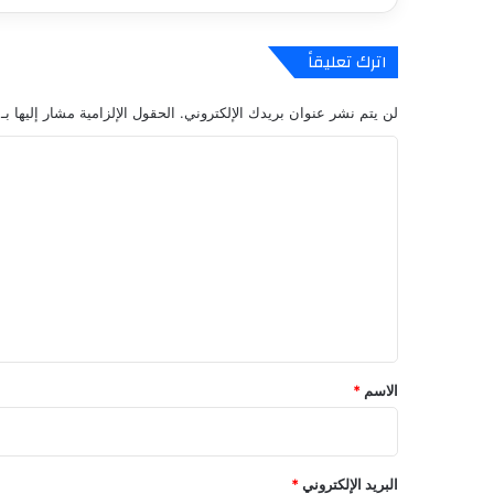
أ
ج
ه
اترك تعليقاً
ز
ة
لن يتم نشر عنوان بريدك الإلكتروني.
الحقول الإلزامية مشار إليها بـ
ا
ل
ا
م
ل
ح
م
ت
و
ع
ل
ة
ل
ل
ي
ل
ق
ع
ب
*
الاسم
*
ة
A
s
s
البريد الإلكتروني
*
a