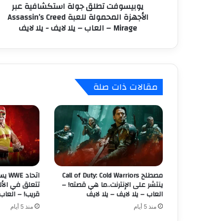
يوبيسوفت تطلق جولة استكشافية عبر
ط
ي
الأجهزة المحمولة للعبة Assassin’s Creed
ل
Mirage – العاب – يلا لايف - يلا لايف
ق
ج
و
ل
ة
ا
مقالات ذات صلة
س
ت
ك
ش
ا
ف
ي
ة
ع
مصطلح Call of Duty: Cold Warriors
اتحا
ب
ينتشر على الإنترنت..ما هي قصته! –
تتعلق في الأل
ر
العاب – يلا لايف – يلا لايف
قريب! – العاب 
ا
منذ 5 أيام
منذ 5 أيام
ل