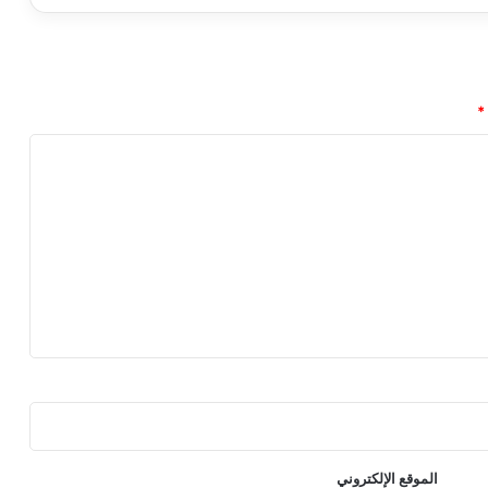
ن
ل
ل
ظ
ه
*
و
ر
ف
ي
ع
ر
ض
ب
ل
ا
ي
س
ي
ت
ش
ن
الموقع الإلكتروني
ه