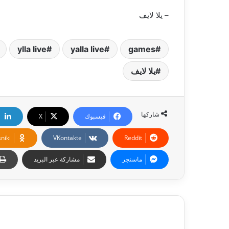
– يلا لايف
ylla live
yalla live
games
يلا لايف
شاركها
فيسبوك
‫X
niki
ماسنجر
مشاركة عبر البريد