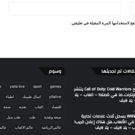
ذ
ا
ا
ح لاستخدامها المرة المقبلة في تعليقي.
ل
ش
ه
ر
!
–
ا
ل
قالات تم تجديثها
وسوم
ع
ا
e
yalla live
sport
games
ب
مصطلح Call of Duty: Cold Warriors ينتشر
إنترنت..ما هي قصته! – العاب – يلا
–
yllalive
اسال طبيبك
اطباء
يلا لايف
ي
ل
اقتصاد
العاب
تغذية
صحة
ا
اتحاد WWE يسجل ثلاث علامات تجارية
صحة وتغذية
طب
طب بديل
ل
في الألعاب..هل هناك إعلان قريب!
ا
 – يلا لايف – يلا لايف
عالم_الرياضة
عالم الالعاب
عالم
ي