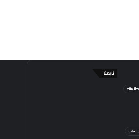
تابعنا
ylla liv
 الطب