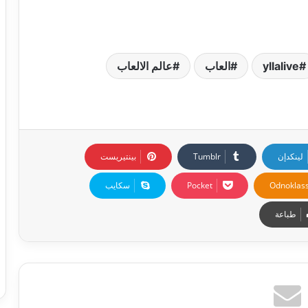
yllalive
العاب
عالم الالعاب
لينكدإن
بينتيريست
Odnoklass
‫Pocket
سكايب
طباعة