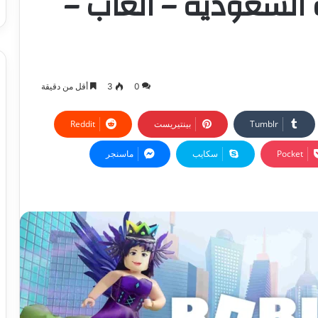
 السعودية – العاب –
0
3
أقل من دقيقة
بينتيريست
‫Pocket
سكايب
ماسنجر