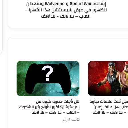
إشاعة: God of War و Wolverine يستعدان
o
للظهور في عرض بلايسيتشن هذا الشهر! –
f
العاب – يلا لايف - يلا لايف
W
a
r
و
W
o
l
v
e
r
i
n
e
ي
س
د WWE يسجل ثلاث علامات تجارية
هل تأجلت حصرية كبيرة من
ت
عاب..هل هناك إعلان
بلايستيشن؟ تقرير الأرباح يثير الشكوك
ع
– يلا لايف – يلا لايف
– العاب – يلا لايف – يلا لايف
د
منذ 5 أيام
ا