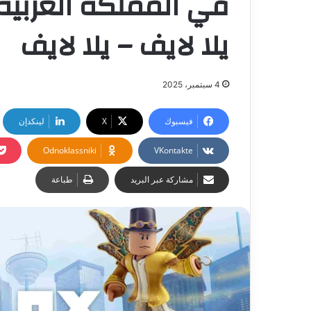
في المملكة العربية
يلا لايف – يلا لايف
4 سبتمبر، 2025
فيسبوك
‫X
لينكدإن
Odnoklassniki
مشاركة عبر البريد
طباعة