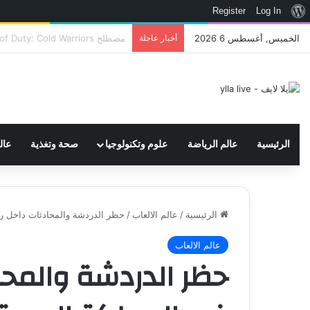
نبذة
Register
Log In
عن
الخميس, أغسطس 6 2026
أخبار عاجلة
اتحاد WWE يسجل ثلاث علامات تجارية تتعلق في الألعاب..هل هناك إعلان قريب! – العاب – يلا لايف – يلا لايف
ووردبريس
الرئيسية
عالم الرياضة
علوم وتكنولوجيا
صحة وتغذية
عال
الرئيسية
/
عالم الالعاب
/
حظر الدردشة والمحادثات داخل روب
عالم الالعاب
حظر الدردشة والمح