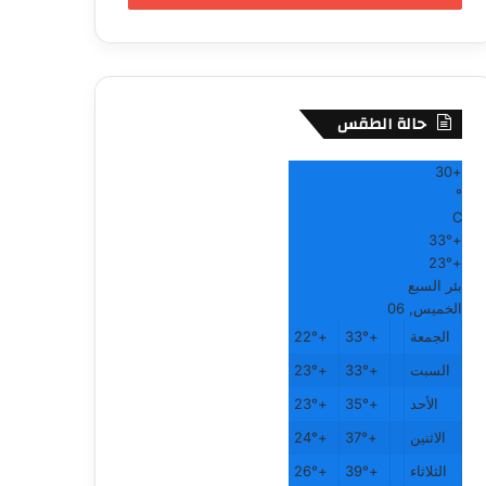
حالة الطقس
30
+
°
C
33°
+
23°
+
بئر السبع
الخميس, 06
الجمعة
+
33°
+
22°
السبت
+
33°
+
23°
الأحد
+
35°
+
23°
الاثنين
+
37°
+
24°
الثلاثاء
+
39°
+
26°