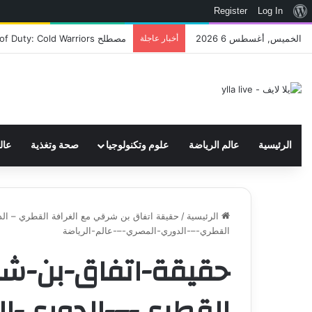
نبذة
Register
Log In
عن
الخميس, أغسطس 6 2026
أخبار عاجلة
اتحاد WWE يسجل ثلاث علامات تجارية تتعلق في الألعاب..هل هناك إعلان قريب! – العاب – يلا لايف – يلا لايف
ووردبريس
الرئيسية
عالم الرياضة
علوم وتكنولوجيا
صحة وتغذية
عال
الرئيسية
/
حقيقة اتفاق بن شرقي مع الغرافة القطري – الد
القطري-–-الدوري-المصري-–-عالم-الرياضة
حقيقة-اتفاق-بن-شر
القطري-–-الدوري-ال