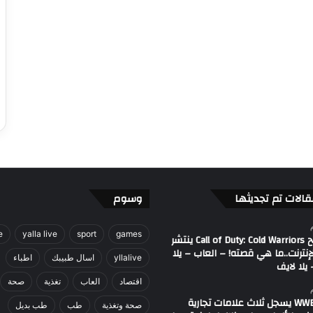
قالات تم تجديثها
وسوم
e
yalla live
sport
games
مصطلح Call of Duty: Cold Warriors ينتشر
إنترنت..ما هي قصته! – العاب – يلا
yllalive
اسال طبيبك
اطباء
يلا لايف
اقتصاد
العاب
تغذية
صحة
اتحاد WWE يسجل ثلاث علامات تجارية
صحة وتغذية
طب
طب بديل