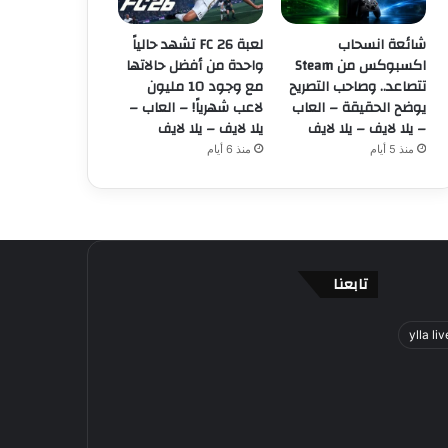
شائعة انسحاب
لعبة FC 26 تشهد حالياً
اكسبوكس من Steam
واحدة من أفضل حالاتها
تتصاعد.. وصاحب التصريح
مع وجود 10 مليون
يوضح الحقيقة – العاب
لاعب شهرياً! – العاب –
– يلا لايف – يلا لايف
يلا لايف – يلا لايف
منذ 5 أيام
منذ 6 أيام
تابعنا
ylla liv