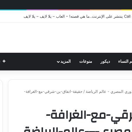
ت
م النساء
ديكور
منوعات
المزيد
وري المصري - عالم الرياضة
/
حقيقة-اتفاق-بن-شرقي-مع-الغرافة-
قي-مع-الغرافة-
مصري-–-عالم-الرياضة