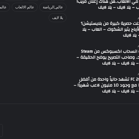
في الألعاب..هل هناك إعلان قريب!
 – يلا لايف – يلا لايف
عالم_الرياضة
عالم الالعاب
عالم
يلا لايف
لت حصرية كبيرة من بلايستيشن؟
لأرباح يثير الشكوك – العاب – يلا
يلا لايف
شائعة انسحاب اكسبوكس من Steam
.. وصاحب التصريح يوضح الحقيقة –
 يلا لايف – يلا لايف
لعبة FC 26 تشهد حالياً واحدة من أفضل
حالاتها مع وجود 10 مليون لاعب شهرياً! –
 يلا لايف – يلا لايف
أد
بر