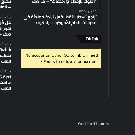
“أدنوك للإمداد والخدمات” – يلا لايف
تتعلق 
– العاب
10 مايو، 2023
تراجع أسعار النفط بفعل زيادة مفاجئة في
منذ 5 أيام
مخزونات الخام الأمريكية – يلا لايف
هل تأج
تقرير ا
لايف – 
‫TikTok
منذ 5 أيام
تتصاعد
No accounts found, Go to TikTok Feed
العاب –
> Feeds to setup your account.
منذ 6 أيام
العاب –
YouLikeHits.com