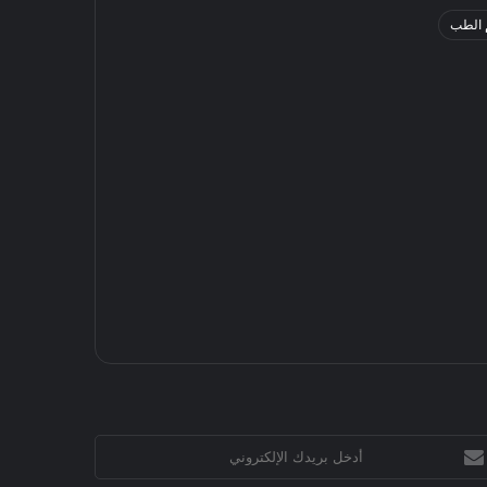
 الطب
خل
يدك