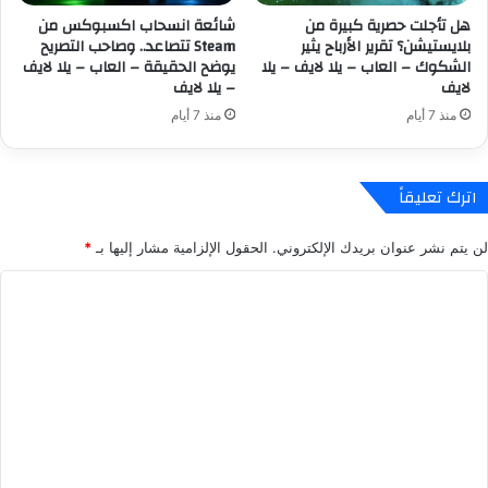
ق
ف
هل تأجلت حصرية كبيرة من
شائعة انسحاب اكسبوكس من
ل
ة
بلايستيشن؟ تقرير الأرباح يثير
Steam تتصاعد.. وصاحب التصريح
ق
ع
الشكوك – العاب – يلا لايف – يلا
يوضح الحقيقة – العاب – يلا لايف
.
ن
لايف
– يلا لايف
.
“
منذ 7 أيام
منذ 7 أيام
ي
ل
م
و
ك
ج
ن
ا
اترك تعليقاً
ك
ن
إ
”
لن يتم نشر عنوان بريدك الإلكتروني.
الحقول الإلزامية مشار إليها بـ
*
غ
ب
ل
ع
ا
ا
ي
ل
ق
دً
ه
ا
ت
ا
ع
ع
–
ن
ل
ا
X
ل
-
ي
ع
M
ق
ا