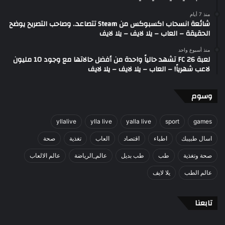
منذ 7 أيام
شائعة انسحاب اكسبوكس من Steam تتصاعد.. وصاحب التصريح يوضح
الحقيقة – العاب – يلا لايف – يلا لايف
منذ أسبوع واحد
لعبة FC 26 تشهد حالياً واحدة من أفضل حالاتها مع وجود 10 مليون
لاعب شهرياً! – العاب – يلا لايف – يلا لايف
وسوم
yllalive
ylla live
yalla live
sport
games
اسال طبيبك
اطباء
اقتصاد
العاب
تغذية
صحة
صحة وتغذية
طب
طب بديل
عالم_الرياضة
عالم الالعاب
عالم الطب
يلا لايف
تابعنا