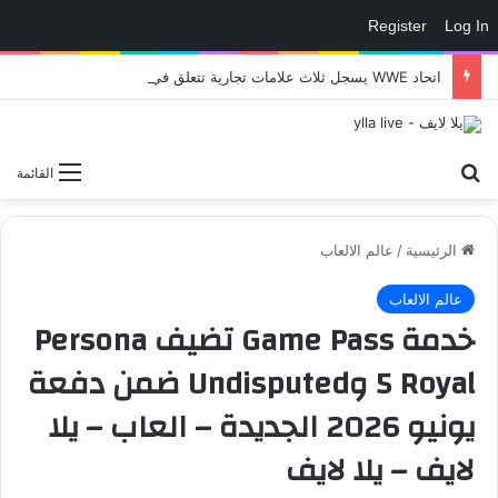
Register
Log In
اتحاد WWE يسجل ثلاث علامات تجارية تتعلق في الألعاب..هل هناك إعلان قريب! – العاب – يلا لايف – يلا لايف
بحث عن
القائمة
الرئيسية
/
عالم الالعاب
عالم الالعاب
خدمة Game Pass تضيف Persona
5 Royal وUndisputed ضمن دفعة
يونيو 2026 الجديدة – العاب – يلا
لايف – يلا لايف