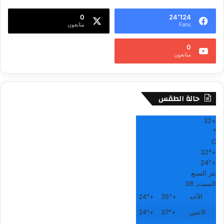
ي
0
24٬124
ف
Fans
متابعون
0
متابعون
حالة الطقس
32
+
°
C
32°
+
24°
+
بئر السبع
السبت, 08
الأحد
+
35°
+
24°
الاثنين
+
37°
+
24°