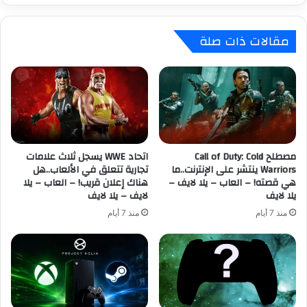
M
W
a
o
مقالات ذات صلة
r
l
v
v
e
e
l
r
’
i
s
n
W
e
o
ت
l
مصطلح Call of Duty: Cold
اتحاد WWE يسجل ثلاث علامات
ق
Warriors ينتشر على الإنترنت..ما
تجارية تتعلق في الألعاب..هل
v
د
هي قصته! – العاب – يلا لايف –
هناك إعلان قريب! – العاب – يلا
e
م
يلا لايف
لايف – يلا لايف
r
ر
i
ؤ
منذ 7 أيام
منذ 7 أيام
n
ي
e
ة
،
م
ل
خ
ا
ت
ت
ل