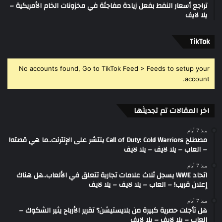
تراجع أسعار النفط بفعل زيادة مفاجئة في مخزونات الخام الأمريكية –
يلا لايف
‫TikTok
No accounts found, Go to TikTok Feed > Feeds to setup your
account.
اخر المقالات تم تجديثها
منذ 7 أيام
مصطلح Call of Duty: Cold Warriors ينتشر على الإنترنت..ما هي قصته!
– العاب – يلا لايف – يلا لايف
منذ 7 أيام
اتحاد WWE يسجل ثلاث علامات تجارية تتعلق في الألعاب..هل هناك
إعلان قريب! – العاب – يلا لايف – يلا لايف
منذ 7 أيام
هل تأجلت حصرية كبيرة من بلايستيشن؟ تقرير الأرباح يثير الشكوك –
العاب – يلا لايف – يلا لايف