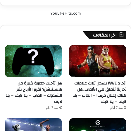
YouLikeHits.com
اخر المقالات
اتحاد WWE يسجل ثلاث علامات
هل تأجلت حصرية كبيرة من
تجارية تتعلق في الألعاب..هل
بلايستيشن؟ تقرير الأرباح يثير
هناك إعلان قريب! – العاب – يلا
الشكوك – العاب – يلا لايف – يلا
لايف – يلا لايف
لايف
منذ 7 أيام
منذ 7 أيام