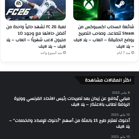
شائعة انسحاب اكسبوكس من
لعبة FC 26 تشهد حالياً واحدة من
Steam تتصاعد.. وصاحب التصريح
أفضل حالاتها مع وجود 10
يوضح الحقيقة – العاب – يلا لايف
مليون لاعب شهرياً! – العاب – يلا
– يلا لايف
لايف – يلا لايف
منذ 7 أيام
منذ أسبوع واحد
اكثر المقالات مشاهدة
9 يناير، 2023
مبابي يُدافع عن زيدان بعد تصريحات رئيس الاتحاد الفرنسي ووزيرة
الرياضة تطالب بالاعتذار – يلا لايف
10 مايو، 2023
أدنوك تعتزم طرح 15 بالمئة من أسهم “أدنوك للإمداد والخدمات” –
يلا لايف
10 مايو، 2023