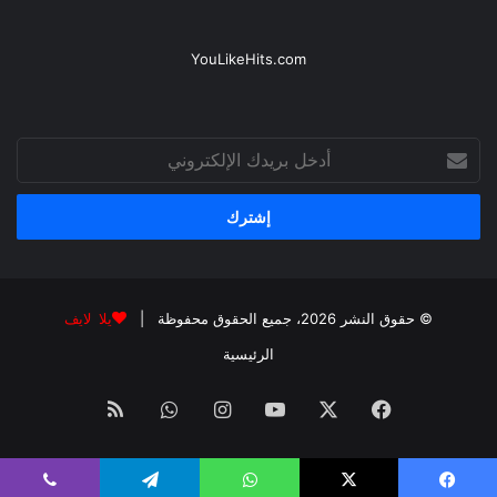
YouLikeHits.com
أدخل
بريدك
الإلكتروني
© حقوق النشر 2026، جميع الحقوق محفوظة |
يلا لايف
الرئيسية
فيسبوك
‫X
‫YouTube
انستقرام
واتساب
ملخص
الموقع