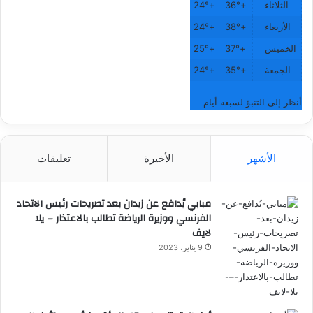
الثلاثاء
+
36°
+
24°
الأربعاء
+
38°
+
24°
الخميس
+
37°
+
25°
الجمعة
+
35°
+
24°
أنظر إلى التنبؤ لسبعة أيام
الأشهر
الأخيرة
تعليقات
مبابي يُدافع عن زيدان بعد تصريحات رئيس الاتحاد
الفرنسي ووزيرة الرياضة تطالب بالاعتذار – يلا
لايف
9 يناير، 2023