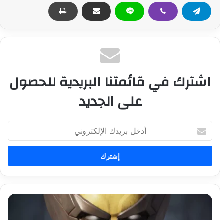
اشترك في قائمتنا البريدية للحصول
على الجديد
أ
د
خ
ل
ب
ر
ي
د
ه
ك
ل
ا
ا