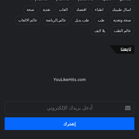
اسال طبيبك
اطباء
اقتصاد
العاب
تغذية
صحة
صحة وتغذية
طب
طب بديل
عالم_الرياضة
عالم الالعاب
عالم الطب
يلا لايف
تابعنا
YouLikeHits.com
أدخل
بريدك
الإلكتروني