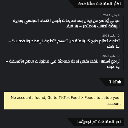
اكثر المقالات مشاهدة
9 يناير، 2023
مبابي يُدافع عن زيدان بعد تصريحات رئيس الاتحاد الفرنسي ووزيرة
الرياضة تطالب بالاعتذار – يلا لايف
10 مايو، 2023
أدنوك تعتزم طرح 15 بالمئة من أسهم “أدنوك للإمداد والخدمات” –
يلا لايف
10 مايو، 2023
تراجع أسعار النفط بفعل زيادة مفاجئة في مخزونات الخام الأمريكية –
يلا لايف
‫TikTok
No accounts found, Go to TikTok Feed > Feeds to setup your
account.
اخر المقالات تم تجديثها