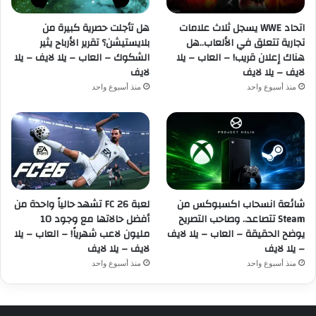
اتحاد WWE يسجل ثلاث علامات
هل تأجلت حصرية كبيرة من
تجارية تتعلق في الألعاب..هل
بلايستيشن؟ تقرير الأرباح يثير
هناك إعلان قريب! – العاب – يلا
الشكوك – العاب – يلا لايف – يلا
لايف – يلا لايف
لايف
منذ أسبوع واحد
منذ أسبوع واحد
شائعة انسحاب اكسبوكس من
لعبة FC 26 تشهد حالياً واحدة من
Steam تتصاعد.. وصاحب التصريح
أفضل حالاتها مع وجود 10
يوضح الحقيقة – العاب – يلا لايف
مليون لاعب شهرياً! – العاب – يلا
– يلا لايف
لايف – يلا لايف
منذ أسبوع واحد
منذ أسبوع واحد