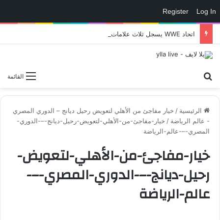
Register
Log In
اتحاد WWE يسجل ثلاث علامات تجارية تتعلق في الألعاب..هل هناك إعلان قريب! – العاب – يلا لايف – يلا لايف
بحث عن
القائمة
الرئيسية
/
خيار مفاجئ من الأهلي لتعويض رحيل ديانج – الدوري المصري
- عالم الرياضة
/
خيار-مفاجئ-من-الأهلي-لتعويض-رحيل-ديانج-–-الدوري-
المصري-–-عالم-الرياضة
خيار-مفاجئ-من-الأهلي-لتعويض-
رحيل-ديانج-–-الدوري-المصري-–-
عالم-الرياضة