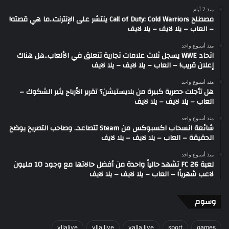
منذ 7 أيام
مصطلح Call of Duty: Cold Warriors ينتشر على الإنترنت..ما هي قصته!
– العاب – يلا لايف – يلا لايف
منذ أسبوع واحد
اتحاد WWE يسجل ثلاث علامات تجارية تتعلق في الألعاب..هل هناك
إعلان قريب! – العاب – يلا لايف – يلا لايف
منذ أسبوع واحد
هل تأجلت حصرية كبيرة من بلايستيشن؟ تقرير الأرباح يثير الشكوك –
العاب – يلا لايف – يلا لايف
منذ أسبوع واحد
شائعة انسحاب اكسبوكس من Steam تتصاعد.. وصاحب التصريح يوضح
الحقيقة – العاب – يلا لايف – يلا لايف
منذ أسبوع واحد
لعبة FC 26 تشهد حالياً واحدة من أفضل حالاتها مع وجود 10 مليون
لاعب شهرياً! – العاب – يلا لايف – يلا لايف
وسوم
yllalive
ylla live
yalla live
sport
games