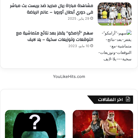
مشاهدة مباراة ريال مدريد ضد بريست بث مباشر
فى دوري أبطال أوروبا – عالم الرياضة
29 يناير، 2025
سهم “أرامكو” يقفز بعد نتائج متماشية مع
التوقعات وتوزيعات سخية – يلا لايف
10 مايو، 2023
YouLikeHits.com
اخر المقالات