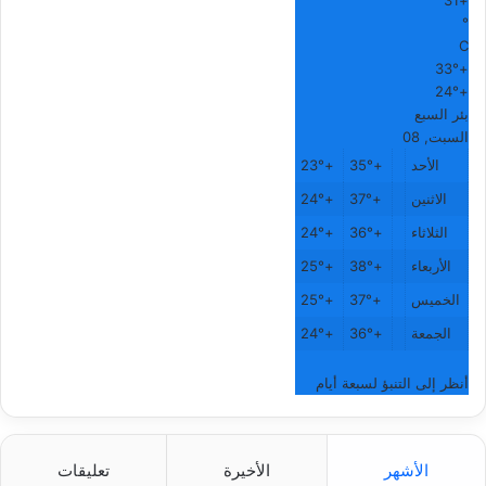
31
+
°
C
33°
+
24°
+
بئر السبع
السبت, 08
الأحد
+
35°
+
23°
الاثنين
+
37°
+
24°
الثلاثاء
+
36°
+
24°
الأربعاء
+
38°
+
25°
الخميس
+
37°
+
25°
الجمعة
+
36°
+
24°
أنظر إلى التنبؤ لسبعة أيام
الأشهر
الأخيرة
تعليقات