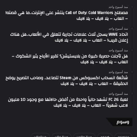
منذ أسبوع واحد
مصطلح Call of Duty: Cold Warriors ينتشر على الإنترنت..ما هي قصته!
– العاب – يلا لايف – يلا لايف
منذ أسبوع واحد
اتحاد WWE يسجل ثلاث علامات تجارية تتعلق في الألعاب..هل هناك
إعلان قريب! – العاب – يلا لايف – يلا لايف
منذ أسبوع واحد
هل تأجلت حصرية كبيرة من بلايستيشن؟ تقرير الأرباح يثير الشكوك –
العاب – يلا لايف – يلا لايف
منذ أسبوع واحد
شائعة انسحاب اكسبوكس من Steam تتصاعد.. وصاحب التصريح يوضح
الحقيقة – العاب – يلا لايف – يلا لايف
منذ أسبوع واحد
لعبة FC 26 تشهد حالياً واحدة من أفضل حالاتها مع وجود 10 مليون
لاعب شهرياً! – العاب – يلا لايف – يلا لايف
وسوم