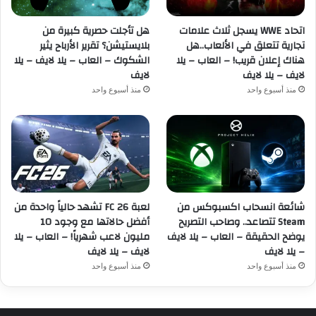
اتحاد WWE يسجل ثلاث علامات
هل تأجلت حصرية كبيرة من
تجارية تتعلق في الألعاب..هل
بلايستيشن؟ تقرير الأرباح يثير
هناك إعلان قريب! – العاب – يلا
الشكوك – العاب – يلا لايف – يلا
لايف – يلا لايف
لايف
منذ أسبوع واحد
منذ أسبوع واحد
شائعة انسحاب اكسبوكس من
لعبة FC 26 تشهد حالياً واحدة من
Steam تتصاعد.. وصاحب التصريح
أفضل حالاتها مع وجود 10
يوضح الحقيقة – العاب – يلا لايف
مليون لاعب شهرياً! – العاب – يلا
– يلا لايف
لايف – يلا لايف
منذ أسبوع واحد
منذ أسبوع واحد