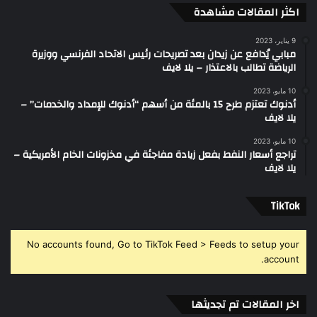
اكثر المقالات مشاهدة
9 يناير، 2023
مبابي يُدافع عن زيدان بعد تصريحات رئيس الاتحاد الفرنسي ووزيرة
الرياضة تطالب بالاعتذار – يلا لايف
10 مايو، 2023
أدنوك تعتزم طرح 15 بالمئة من أسهم “أدنوك للإمداد والخدمات” –
يلا لايف
10 مايو، 2023
تراجع أسعار النفط بفعل زيادة مفاجئة في مخزونات الخام الأمريكية –
يلا لايف
‫TikTok
No accounts found, Go to TikTok Feed > Feeds to setup your
account.
اخر المقالات تم تجديثها