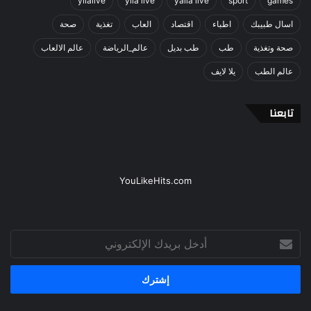
yllalive
ylla live
yalla live
sport
games
اسال طبيبك
اطباء
اقتصاد
العاب
تغذية
صحة
صحة وتغذية
طب
طب بديل
عالم_الرياضة
عالم الالعاب
عالم الطب
يلا لايف
تابعنا
YouLikeHits.com
أدخل
بريدك
الإلكتروني