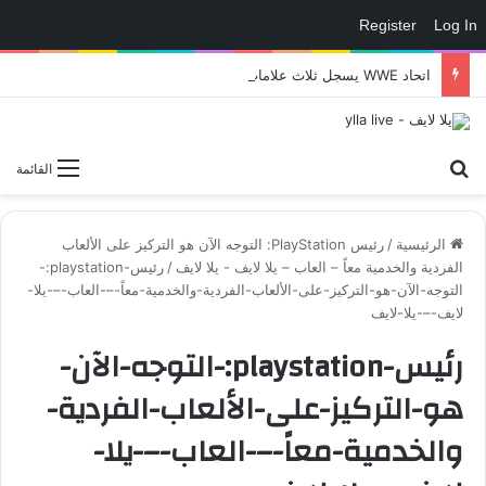
Register
Log In
اتحاد WWE يسجل ثلاث علامات تجارية تتعلق في الألعاب..هل هناك إعلان قريب! – العاب – يلا لايف – يلا لايف
بحث عن
القائمة
الرئيسية
/
رئيس PlayStation: التوجه الآن هو التركيز على الألعاب
الفردية والخدمية معاً – العاب – يلا لايف - يلا لايف
/
رئيس-playstation:-
التوجه-الآن-هو-التركيز-على-الألعاب-الفردية-والخدمية-معاً-–-العاب-–-يلا-
لايف-–-يلا-لايف
رئيس-playstation:-التوجه-الآن-
هو-التركيز-على-الألعاب-الفردية-
والخدمية-معاً-–-العاب-–-يلا-