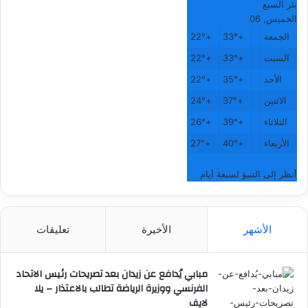
بئر السبع
الخميس, 06
الجمعة
+
33°
+
22°
السبت
+
33°
+
22°
الأحد
+
35°
+
22°
الاثنين
+
37°
+
24°
الثلاثاء
+
39°
+
26°
الأربعاء
+
40°
+
27°
أنظر إلى التنبؤ لسبعة أيام
الأشهر
الأخيرة
تعليقات
مبابي يُدافع عن زيدان بعد تصريحات رئيس الاتحاد
الفرنسي ووزيرة الرياضة تطالب بالاعتذار – يلا
لايف