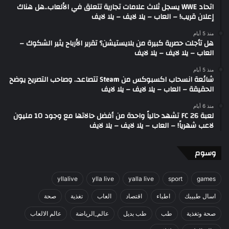
اتحاد WWE يسجل ثلاث علامات تجارية تتعلق في الألعاب..هل هناك
إعلان قريب! – العاب – يلا لايف – يلا لايف
منذ 5 أيام
هل تأجلت حصرية كبيرة من بلايستيشن؟ تقرير الأرباح يثير الشكوك –
العاب – يلا لايف – يلا لايف
منذ 5 أيام
شائعة انسحاب اكسبوكس من Steam تتصاعد.. وصاحب التصريح يوضح
الحقيقة – العاب – يلا لايف – يلا لايف
منذ 6 أيام
لعبة FC 26 تشهد حالياً واحدة من أفضل حالاتها مع وجود 10 مليون
لاعب شهرياً! – العاب – يلا لايف – يلا لايف
وسوم
yllalive
ylla live
yalla live
sport
games
اسال طبيبك
اطباء
اقتصاد
العاب
تغذية
صحة
صحة وتغذية
طب
طب بديل
عالم_الرياضة
عالم الالعاب