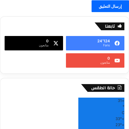
تابعنا
0
24٬124
Fans
متابعون
0
متابعون
حالة الطقس
31
+
°
C
33°
+
23°
+