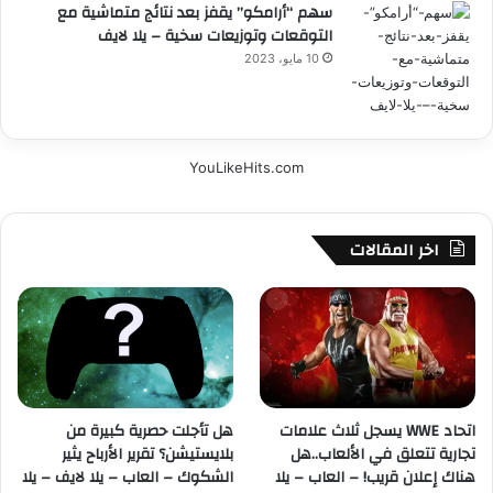
سهم “أرامكو” يقفز بعد نتائج متماشية مع
التوقعات وتوزيعات سخية – يلا لايف
10 مايو، 2023
YouLikeHits.com
اخر المقالات
اتحاد WWE يسجل ثلاث علامات
هل تأجلت حصرية كبيرة من
تجارية تتعلق في الألعاب..هل
بلايستيشن؟ تقرير الأرباح يثير
هناك إعلان قريب! – العاب – يلا
الشكوك – العاب – يلا لايف – يلا