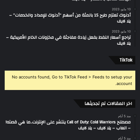
10 مايو، 2023
أدنوك تعتزم طرح 15 بالمئة من أسهم “أدنوك للإمداد والخدمات” –
يلا لايف
10 مايو، 2023
تراجع أسعار النفط بفعل زيادة مفاجئة في مخزونات الخام الأمريكية –
يلا لايف
‫TikTok
No accounts found, Go to TikTok Feed > Feeds to setup your
account.
اخر المقالات تم تجديثها
منذ 5 أيام
مصطلح Call of Duty: Cold Warriors ينتشر على الإنترنت..ما هي قصته!
– العاب – يلا لايف – يلا لايف
منذ 5 أيام