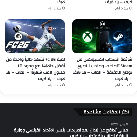
لايف – يلا لايف
لايف
منذ 5 أيام
منذ 5 أيام
شائعة انسحاب اكسبوكس من
لعبة FC 26 تشهد حالياً واحدة من
Steam تتصاعد.. وصاحب التصريح
أفضل حالاتها مع وجود 10
يوضح الحقيقة – العاب – يلا لايف
مليون لاعب شهرياً! – العاب – يلا
– يلا لايف
لايف – يلا لايف
منذ 5 أيام
منذ 6 أيام
اكثر المقالات مشاهدة
9 يناير، 2023
مبابي يُدافع عن زيدان بعد تصريحات رئيس الاتحاد الفرنسي ووزيرة
الرياضة تطالب بالاعتذار – يلا لايف