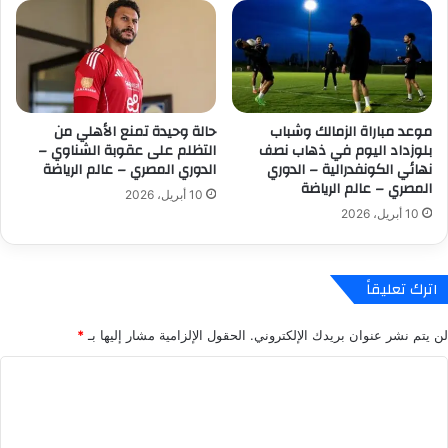
ك
ل
أ
و
س
ن
ا
ة
ل
–
ع
ا
موعد مباراة الزمالك وشباب
حالة وحيدة تمنع الأهلي من
ا
ل
بلوزداد اليوم في ذهاب نصف
التظلم على عقوبة الشناوي –
ل
د
نهائي الكونفدرالية – الدوري
الدوري المصري – عالم الرياضة
م
و
المصري – عالم الرياضة
10 أبريل، 2026
2
ر
10 أبريل، 2026
0
ي
2
ا
6
ل
–
ا
اترك تعليقاً
ا
س
ل
ب
لن يتم نشر عنوان بريدك الإلكتروني.
الحقول الإلزامية مشار إليها بـ
*
د
ا
و
ن
ا
ر
ي
ل
ي
-
ا
ع
ت
ل