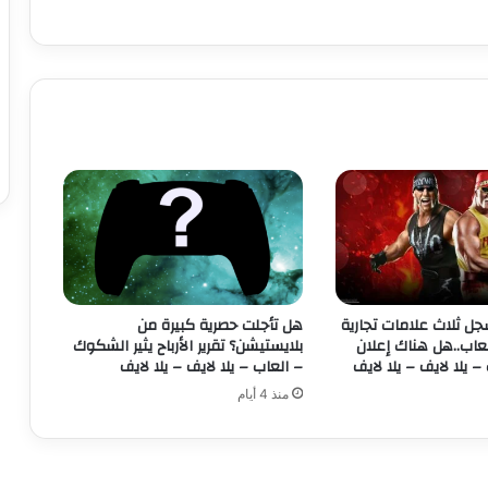
X
b
o
x
ا
ل
ث
ل
ا
ث
ة
أ
ص
ب
د WWE يسجل ثلاث علامات تجارية
هل تأجلت حصرية كبيرة من
ح
عاب..هل هناك إعلان
بلايستيشن؟ تقرير الأرباح يثير الشكوك
ت
– يلا لايف – يلا لايف
– العاب – يلا لايف – يلا لايف
ا
منذ 4 أيام
ل
ا
ن
ع