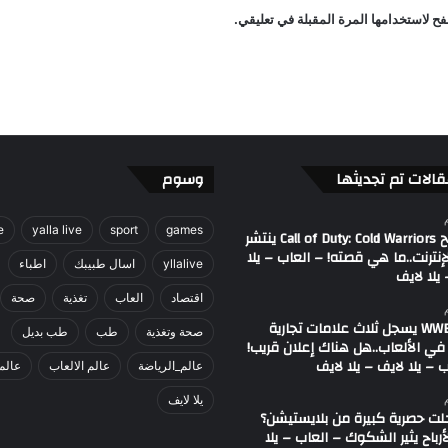
ي
ح لاستخدامها المرة المقبلة في تعليقي.
ل
ا
ل
ا
ي
ف
-
ي
قالات تم تجديثها
وسوم
ل
ا
e
yalla live
sport
games
ل
مصطلح Call of Duty: Cold Warriors ينتشر
إنترنت..ما هي قصته! – العاب – يلا
ا
yllalive
اسال طبيبك
اطباء
يلا لايف
ي
ف
اقتصاد
العاب
تغذية
صحة
اتحاد WWE يسجل ثلاث علامات تجارية
صحة وتغذية
طب
طب بديل
في الألعاب..هل هناك إعلان قريب!
 – يلا لايف – يلا لايف
عالم_الرياضة
عالم الالعاب
عالم
يلا لايف
لت حصرية كبيرة من بلايستيشن؟
لأرباح يثير الشكوك – العاب – يلا