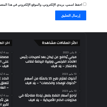
ق
احفظ اسمي، بريدي الإلكتروني، والموقع الإلكتروني في هذا المتصف
ا
ل
س
ل
س
ل
ة
؟
اكثر المقالات مشاهدة
اخر الم
–
ا
9 يناير، 2023
منذ 4 أيام
ل
مبابي يُدافع عن زيدان بعد تصريحات رئيس
الاتحاد الفرنسي ووزيرة الرياضة تطالب
على ال
ع
بالاعتذار – يلا لايف
لايف – 
ا
ب
10 مايو، 2023
منذ 4 أيام
–
أدنوك تعتزم طرح 15 بالمئة من أسهم
ي
“أدنوك للإمداد والخدمات” – يلا لايف
تتعلق 
ل
– العاب
ا
10 مايو، 2023
تراجع أسعار النفط بفعل زيادة مفاجئة في
منذ 4 أيام
ل
مخزونات الخام الأمريكية – يلا لايف
هل تأج
ا
تقرير ا
ي