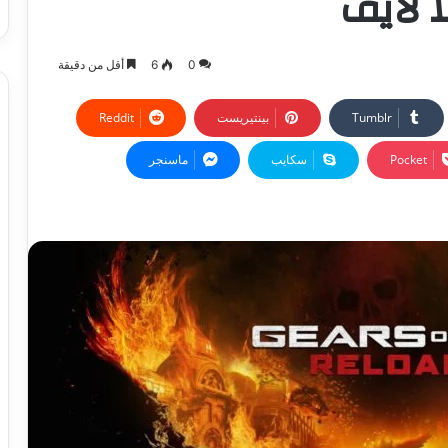
ا لايف
0
6
أقل من دقيقة
بينتيريست
‫Pocket
سكايب
ماسنجر