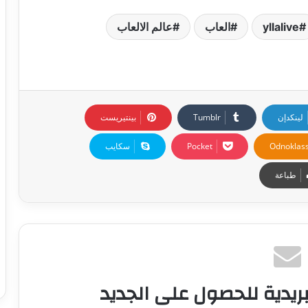
yllalive
العاب
عالم الالعاب
لينكدإن
بينتيريست
Odnoklass
‫Pocket
سكايب
طباعة
ريدية للحصول على الجديد