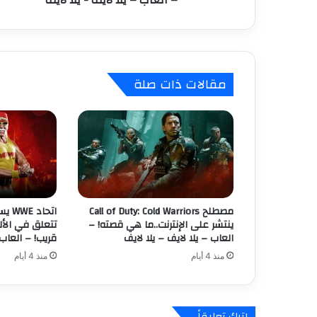
ش
ر
ة
ل
ل
مقالات ذات صلة
ع
ب
ة
T
h
e
W
i
t
مصطلح Call of Duty: Cold Warriors
اتحا
c
ينتشر على الإنترنت..ما هي قصته! –
تتعلق في الأل
h
العاب – يلا لايف – يلا لايف
قريب! – العاب 
e
منذ 4 أيام
منذ 4 أيام
r
3
:
ه
اترك تعليقاً