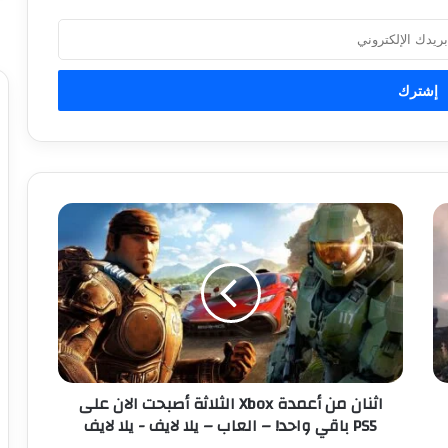
ا
ث
ن
ا
ن
م
ن
أ
ع
اثنان من أعمدة Xbox الثلاثة أصبحت الان على
م
PS5 باقي واحد! – العاب – يلا لايف - يلا لايف
د
ة