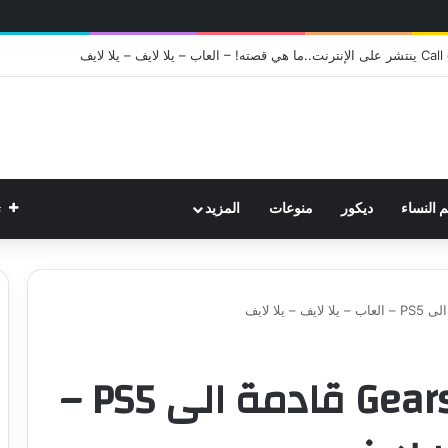
ت
م النساء
ديكور
منوعات
المزيد
رسميا لعبة Gears of War قادمة الى PS5 –