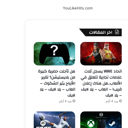
YouLikeHits.com
اخر المقالات
اتحاد WWE يسجل ثلاث
هل تأجلت حصرية كبيرة
علامات تجارية تتعلق في
من بلايستيشن؟ تقرير
الألعاب..هل هناك إعلان
الأرباح يثير الشكوك –
قريب! – العاب – يلا لايف
العاب – يلا لايف – يلا
– يلا لايف
لايف
منذ 4 أيام
منذ 4 أيام