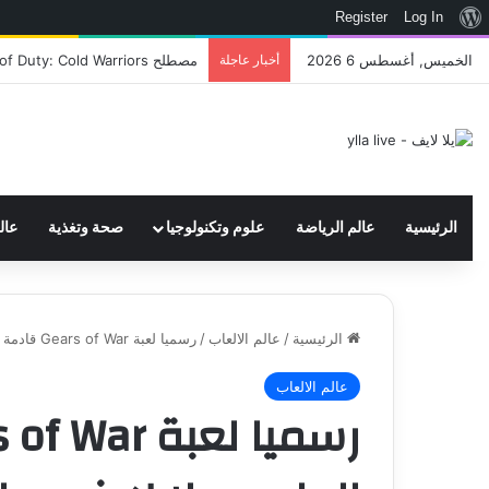
نبذة
Register
Log In
عن
الخميس, أغسطس 6 2026
أخبار عاجلة
اتحاد WWE يسجل ثلاث علامات تجارية تتعلق في الألعاب..هل هناك إعلان قريب! – العاب – يلا لايف – يلا لايف
ووردبريس
الرئيسية
عالم الرياضة
علوم وتكنولوجيا
صحة وتغذية
عال
الرئيسية
/
عالم الالعاب
/
رسميا لعبة Gears of War قادمة الى PS5 – العاب – يلا لايف – يلا لايف
عالم الالعاب