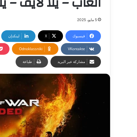
العاب – يلا لايف – يل
5 مايو، 2025
فيسبوك
‫X
لينكدإن
Odnoklassniki
مشاركة عبر البريد
طباعة