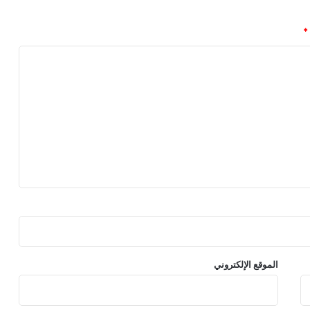
ل
ى
*
P
S
5
ب
ا
ق
ي
و
ا
ح
د
!
–
ا
ل
ع
الموقع الإلكتروني
ا
ب
–