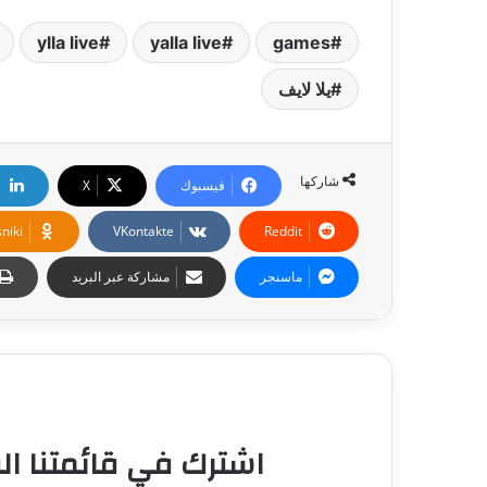
ylla live
yalla live
games
يلا لايف
شاركها
فيسبوك
‫X
niki
ماسنجر
مشاركة عبر البريد
اشترك في قائمتنا الب