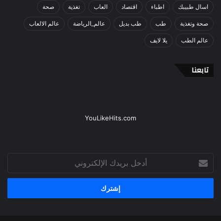
اسال طبيبك
اطباء
اقتصاد
العاب
تغذية
صحة
صحة وتغذية
طب
طب بديل
عالم_الرياضة
عالم الالعاب
عالم الطب
يلا لايف
تابعنا
YouLikeHits.com
أدخل
بريدك
الإلكتروني