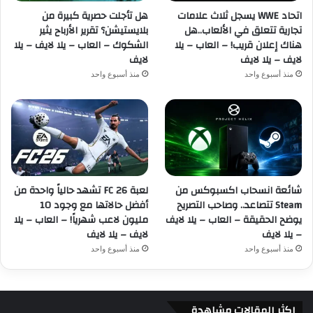
اتحاد WWE يسجل ثلاث علامات
هل تأجلت حصرية كبيرة من
تجارية تتعلق في الألعاب..هل
بلايستيشن؟ تقرير الأرباح يثير
هناك إعلان قريب! – العاب – يلا
الشكوك – العاب – يلا لايف – يلا
لايف – يلا لايف
لايف
منذ أسبوع واحد
منذ أسبوع واحد
شائعة انسحاب اكسبوكس من
لعبة FC 26 تشهد حالياً واحدة من
Steam تتصاعد.. وصاحب التصريح
أفضل حالاتها مع وجود 10
يوضح الحقيقة – العاب – يلا لايف
مليون لاعب شهرياً! – العاب – يلا
– يلا لايف
لايف – يلا لايف
منذ أسبوع واحد
منذ أسبوع واحد
اكثر المقالات مشاهدة