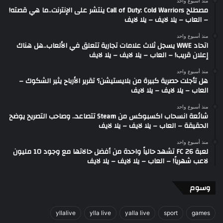
منذ أسبوع واحد
مصطلح Call of Duty: Cold Warriors ينتشر على الإنترنت..ما هي قصته!
– العاب – يلا لايف – يلا لايف
منذ أسبوع واحد
اتحاد WWE يسجل ثلاث علامات تجارية تتعلق في الألعاب..هل هناك
إعلان قريب! – العاب – يلا لايف – يلا لايف
منذ أسبوع واحد
هل تأجلت حصرية كبيرة من بلايستيشن؟ تقرير الأرباح يثير الشكوك –
العاب – يلا لايف – يلا لايف
منذ أسبوع واحد
شائعة انسحاب اكسبوكس من Steam تتصاعد.. وصاحب التصريح يوضح
الحقيقة – العاب – يلا لايف – يلا لايف
منذ أسبوع واحد
لعبة FC 26 تشهد حالياً واحدة من أفضل حالاتها مع وجود 10 مليون
لاعب شهرياً! – العاب – يلا لايف – يلا لايف
وسوم
yllalive
ylla live
yalla live
sport
games