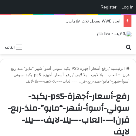
Register
Log In
اتحاد WWE يسجل ثلاث علامات تجارية تتعلق في الألعاب..هل هناك إعلان قريب! – العاب – يلا لايف – يلا لايف
بحث عن
القائمة
الرئيسية
/
رفع أسعار أجهزة PS5 يكبد سوني أسوأ شهر “مايو” منذ ربع
قرن! – العاب – يلا لايف - يلا لايف
/
رفع-أسعار-أجهزة-ps5-يكبد-سوني-
أسوأ-شهر-“مايو”-منذ-ربع-قرن!-–-العاب-–-يلا-لايف-–-يلا-لايف
رفع-أسعار-أجهزة-ps5-يكبد-
سوني-أسوأ-شهر-“مايو”-منذ-ربع-
قرن!-–-العاب-–-يلا-لايف-–-يلا-
لايف