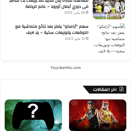
مشاهدة مباراة ريال مدريد ضد بريست بث مباشر
فى دوري أبطال أوروبا – عالم الرياضة
29 يناير، 2025
سهم “أرامكو” يقفز بعد نتائج متماشية مع
التوقعات وتوزيعات سخية – يلا لايف
10 مايو، 2023
YouLikeHits.com
اخر المقالات