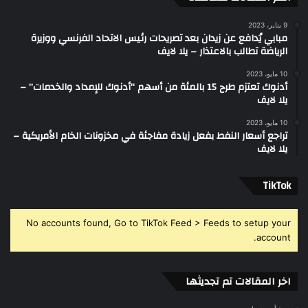
9 يناير، 2023
مبابي يُدافع عن زيدان بعد تصريحات رئيس الاتحاد الفرنسي ووزيرة
الرياضة تطالب بالاعتذار – يلا لايف
10 مايو، 2023
أدنوك تعتزم طرح 15 بالمئة من أسهم “أدنوك للإمداد والخدمات” –
يلا لايف
10 مايو، 2023
تراجع أسعار النفط بفعل زيادة مفاجئة في مخزونات الخام الأمريكية –
يلا لايف
‫TikTok
No accounts found, Go to TikTok Feed > Feeds to setup your
account.
اخر المقالات تم تجديثها