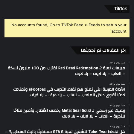
‫TikTok
No accounts found, Go to TikTok Feed > Feeds to setup your
account.
اخر المقالات تم تجديثها
منذ يوم واحد
مبيعات لعبة Red Dead Redemption 2 تقترب من 100 مليون نسخة
– العاب – يلا لايف – يلا لايف
منذ يوم واحد
الأداة العربية التي تمنع هدر نقاط التدريب في eFootball وتمنحك
لاعبًا أقوى داخل الملعب – العاب – يلا لايف – يلا لايف
منذ يوم واحد
ريميك غير رسمي لـ Metal Gear Solid يخطف الأنظار.. وأصبح متاحًا
للتجربة – العاب – يلا لايف – يلا لايف
منذ يوم واحد
هل تخطط Take-Two لتشغيل لعبة GTA 6 مستقبلًا بالبث السحابي؟ –