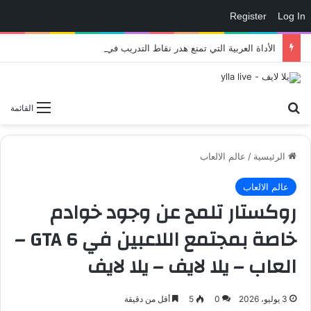
Register
Log In
الأداة العربية التي تمنع هدر نقاط التدريب في eFootball وتمنحك لاعبًا أقوى داخل الملعب – العاب – يلا لايف – يلا لايف
بحث عن
القائمة
الرئيسية
/
عالم الالعاب
عالم الالعاب
روكستار تلمح عن وجود خوادم
خاصة بمجتمع اللاعبين في GTA 6 –
العاب – يلا لايف – يلا لايف
3 يوليو، 2026
0
5
أقل من دقيقة