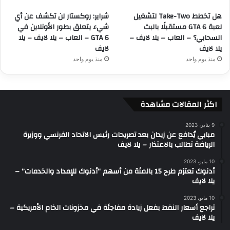
هل تخطط Take-Two لتشغيل
شراير: روكستار لن تكشف عن أي
لعبة GTA 6 مستقبلًا بالبث
شيء يتعلق بطور الأونلاين في
السحابي؟ – العاب – يلا لايف –
GTA 6 – العاب – يلا لايف – يلا
يلا لايف
لايف
منذ يوم واحد
منذ يوم واحد
اكثر المقالات مشاهدة
9 يناير، 2023
مبابي يُدافع عن زيدان بعد تصريحات رئيس الاتحاد الفرنسي ووزيرة
الرياضة تطالب بالاعتذار – يلا لايف
10 مايو، 2023
أدنوك تعتزم طرح 15 بالمئة من أسهم “أدنوك للإمداد والخدمات” –
يلا لايف
10 مايو، 2023
تراجع أسعار النفط بفعل زيادة مفاجئة في مخزونات الخام الأمريكية –
يلا لايف