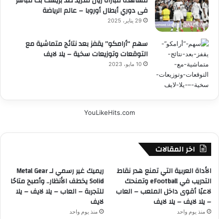
مشاهدة مباراة ريال مدريد ضد بريست بث مباشر
فى دوري أبطال أوروبا – عالم الرياضة
29 يناير، 2025
سهم “أرامكو” يقفز بعد نتائج متماشية مع
التوقعات وتوزيعات سخية – يلا لايف
10 مايو، 2023
YouLikeHits.com
اخر المقالات
الأداة العربية التي تمنع هدر نقاط
ريميك غير رسمي لـ Metal Gear
التدريب في eFootball وتمنحك
Solid يخطف الأنظار.. وأصبح متاحًا
لاعبًا أقوى داخل الملعب – العاب
للتجربة – العاب – يلا لايف – يلا
– يلا لايف – يلا لايف
لايف
منذ يوم واحد
منذ يوم واحد