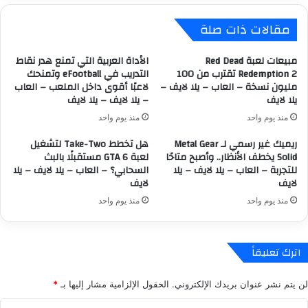
ن
ا
مقالات ذات صلة
ت
ن
ق
ي
ا
ة
مبيعات لعبة Red Dead
الأداة العربية التي تمنع هدر نقاط
ل
ر
Redemption 2 تقترب من 100
التدريب في eFootball وتمنحك
إ
مليون نسخة – العاب – يلا لايف –
لاعبًا أقوى داخل الملعب – العاب
ف
يلا لايف
– يلا لايف – يلا لايف
ل
ع
ى
أ
منذ يوم واحد
منذ يوم واحد
ا
س
ل
ريميك غير رسمي لـ Metal Gear
هل تخطط Take-Two لتشغيل
ع
Solid يخطف الأنظار.. وأصبح متاحًا
لعبة GTA 6 مستقبلًا بالبث
أ
ا
للتجربة – العاب – يلا لايف – يلا
السحابي؟ – العاب – يلا لايف – يلا
ل
ر
لايف
لايف
ع
P
ا
S
منذ يوم واحد
منذ يوم واحد
ب
P
ا
l
ل
u
اترك تعليقاً
ر
s
ق
م
لن يتم نشر عنوان بريدك الإلكتروني.
الحقول الإلزامية مشار إليها بـ
*
م
ج
ي
د