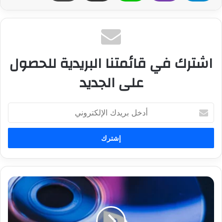
اشترك في قائمتنا البريدية للحصول
على الجديد
أ
د
خ
ل
ب
ر
ي
د
ت
ك
ق
ا
ر
ل
ي
إ