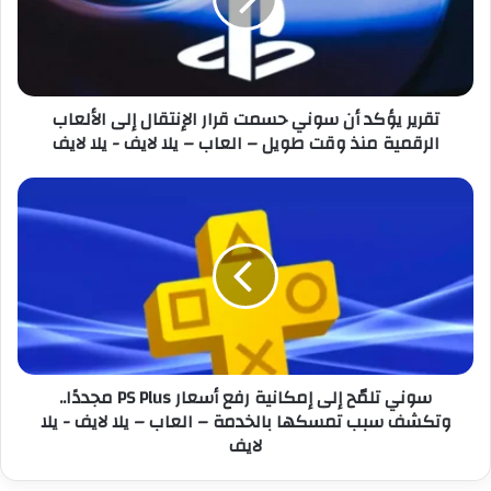
ر
ل
ي
ك
ؤ
ت
ك
ر
د
تقرير يؤكد أن سوني حسمت قرار الإنتقال إلى الألعاب
و
أ
الرقمية منذ وقت طويل – العاب – يلا لايف - يلا لايف
ن
ن
ي
س
و
س
ن
و
ي
ن
ح
ي
س
ت
م
ل
ت
مّ
ق
ح
ر
إ
سوني تلمّح إلى إمكانية رفع أسعار PS Plus مجددًا..
ا
ل
وتكشف سبب تمسكها بالخدمة – العاب – يلا لايف - يلا
ر
ى
لايف
ا
إ
ل
م
إ
ك