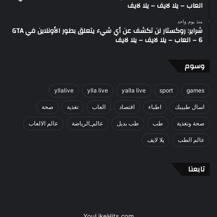
العاب – يلا لايف – يلا لايف
منذ يوم واحد
شراير: روكستار لن تكشف عن أي شيء يتعلق بطور الأونلاين في GTA
6 – العاب – يلا لايف – يلا لايف
وسوم
yllalive
ylla live
yalla live
sport
games
اسال طبيبك
اطباء
اقتصاد
العاب
تغذية
صحة
صحة وتغذية
طب
طب بديل
عالم_الرياضة
عالم الالعاب
عالم الطب
يلا لايف
تابعنا
YouLikeHits.com