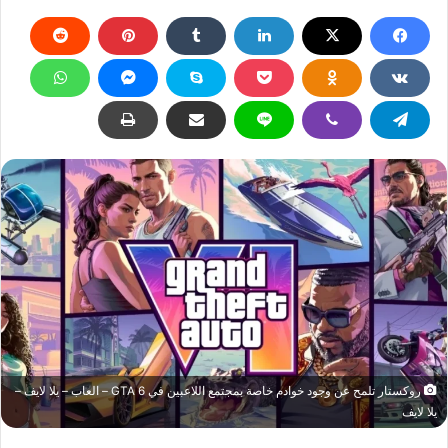
روكستار تلمح عن وجود خوادم خاصة بمجتمع اللاعبين في GTA 6 – العاب – يلا لايف –
يلا لايف