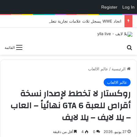
Register
Log In
اتحاد WWE يسجل ثلاث علامات تجارية تتعلق في الألعاب..هل هناك إعلان قريب! – العاب – يلا لايف – يلا لايف
بحث عن
القائمة
الرئيسية
/
عالم الالعاب
عالم الالعاب
روكستار لا تخطط لإصدار نسخة
أقراص للعبة GTA 6 نهائياً – العاب
– يلا لايف – يلا لايف
27 يونيو، 2026
0
4
أقل من دقيقة