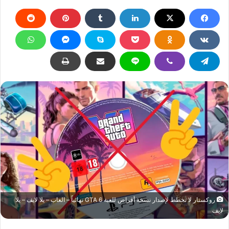
روكستار لا تخطط لإصدار نسخة أقراص للعبة GTA 6 نهائياً – العاب – يلا لايف – يلا
لايف