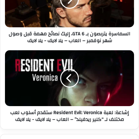
ا
ل
س
ك
ر
ت
ة
ر
ي
السماسرة يتربصون بـ GTA 6، إليك نصائح مهمة قبل وصول
و
ت
شهر نوفمبر – العاب – يلا لايف - يلا لايف
ن
ر
ي
ب
ص
إ
و
ش
ن
ا
ب
ع
ـ
ة
G
:
T
ل
A
ع
6
ب
إشاعة: لعبة Resident Evil: Veronica ستقدم أسلوب لعب
،
ة
مختلف لـ “كلير ريدفيلد” – العاب – يلا لايف - يلا لايف
إ
R
ل
e
ي
s
ك
i