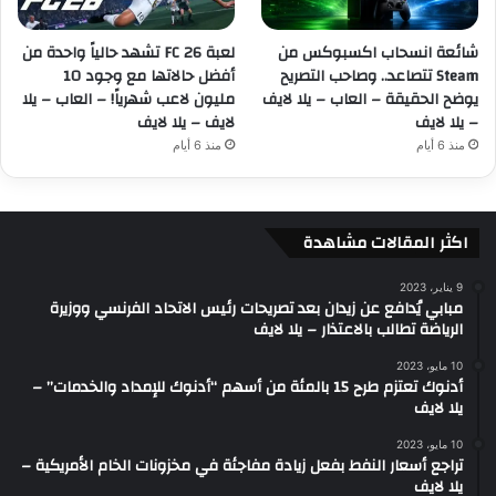
شائعة انسحاب اكسبوكس من
لعبة FC 26 تشهد حالياً واحدة من
Steam تتصاعد.. وصاحب التصريح
أفضل حالاتها مع وجود 10
يوضح الحقيقة – العاب – يلا لايف
مليون لاعب شهرياً! – العاب – يلا
– يلا لايف
لايف – يلا لايف
منذ 6 أيام
منذ 6 أيام
اكثر المقالات مشاهدة
9 يناير، 2023
مبابي يُدافع عن زيدان بعد تصريحات رئيس الاتحاد الفرنسي ووزيرة
الرياضة تطالب بالاعتذار – يلا لايف
10 مايو، 2023
أدنوك تعتزم طرح 15 بالمئة من أسهم “أدنوك للإمداد والخدمات” –
يلا لايف
10 مايو، 2023
تراجع أسعار النفط بفعل زيادة مفاجئة في مخزونات الخام الأمريكية –
يلا لايف