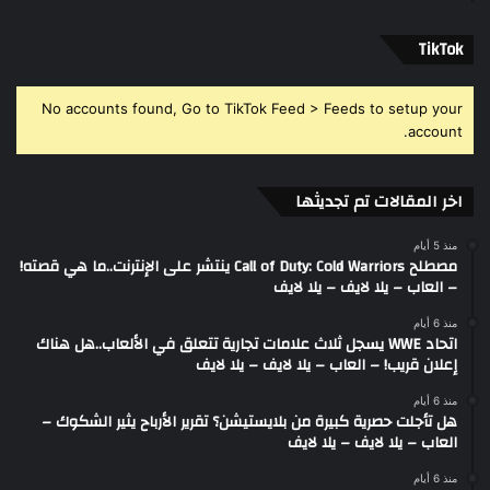
‫TikTok
No accounts found, Go to TikTok Feed > Feeds to setup your
account.
اخر المقالات تم تجديثها
منذ 5 أيام
مصطلح Call of Duty: Cold Warriors ينتشر على الإنترنت..ما هي قصته!
– العاب – يلا لايف – يلا لايف
منذ 6 أيام
اتحاد WWE يسجل ثلاث علامات تجارية تتعلق في الألعاب..هل هناك
إعلان قريب! – العاب – يلا لايف – يلا لايف
منذ 6 أيام
هل تأجلت حصرية كبيرة من بلايستيشن؟ تقرير الأرباح يثير الشكوك –
العاب – يلا لايف – يلا لايف
منذ 6 أيام