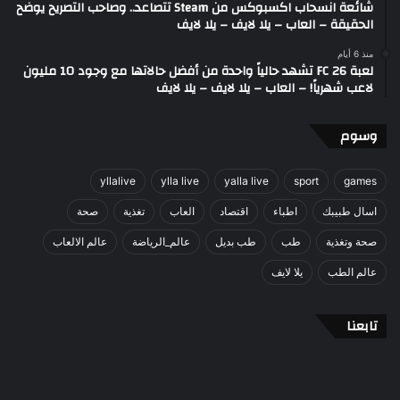
شائعة انسحاب اكسبوكس من Steam تتصاعد.. وصاحب التصريح يوضح
الحقيقة – العاب – يلا لايف – يلا لايف
منذ 6 أيام
لعبة FC 26 تشهد حالياً واحدة من أفضل حالاتها مع وجود 10 مليون
لاعب شهرياً! – العاب – يلا لايف – يلا لايف
وسوم
yllalive
ylla live
yalla live
sport
games
اسال طبيبك
اطباء
اقتصاد
العاب
تغذية
صحة
صحة وتغذية
طب
طب بديل
عالم_الرياضة
عالم الالعاب
عالم الطب
يلا لايف
تابعنا