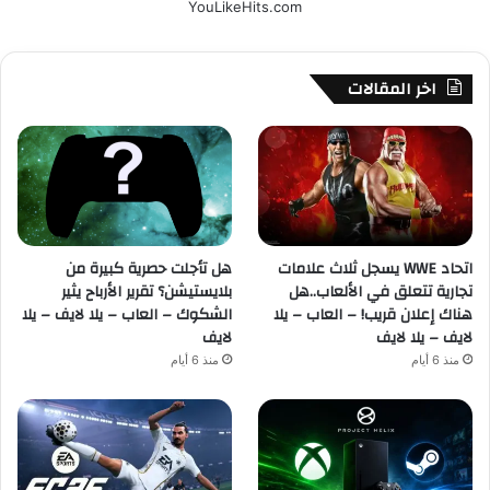
YouLikeHits.com
اخر المقالات
اتحاد WWE يسجل ثلاث علامات
هل تأجلت حصرية كبيرة من
تجارية تتعلق في الألعاب..هل
بلايستيشن؟ تقرير الأرباح يثير
هناك إعلان قريب! – العاب – يلا
الشكوك – العاب – يلا لايف – يلا
لايف – يلا لايف
لايف
منذ 6 أيام
منذ 6 أيام