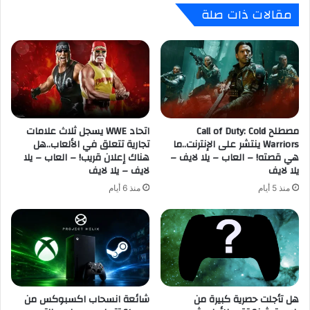
مقالات ذات صلة
ن
d
ص
e
ا
n
ئ
t
ح
E
م
v
ه
i
م
l
ة
مصطلح Call of Duty: Cold
اتحاد WWE يسجل ثلاث علامات
:
Warriors ينتشر على الإنترنت..ما
تجارية تتعلق في الألعاب..هل
ق
V
هي قصته! – العاب – يلا لايف –
هناك إعلان قريب! – العاب – يلا
ب
e
يلا لايف
لايف – يلا لايف
ل
r
و
o
منذ 5 أيام
منذ 6 أيام
ص
n
و
i
ل
c
ش
a
ه
س
ر
ت
ن
ق
هل تأجلت حصرية كبيرة من
شائعة انسحاب اكسبوكس من
و
د