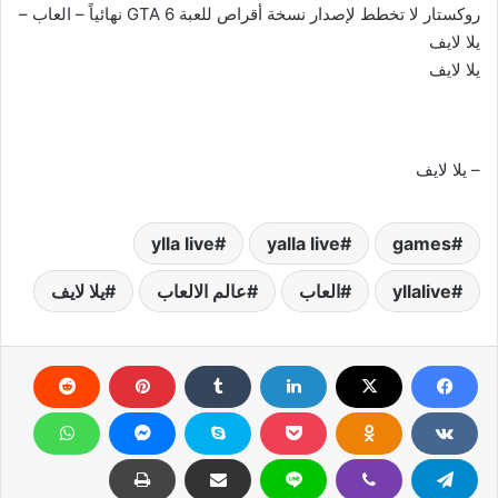
روكستار لا تخطط لإصدار نسخة أقراص للعبة GTA 6 نهائياً – العاب –
يلا لايف
يلا لايف
– يلا لايف
ylla live
yalla live
games
yllalive
العاب
عالم الالعاب
يلا لايف