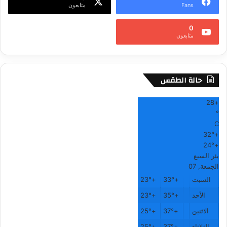
Fans
متابعون
-
ي
0
ل
متابعون
ا
ل
ا
ي
حالة الطقس
ف
28
+
°
C
32°
+
24°
+
بئر السبع
الجمعة, 07
السبت
+
33°
+
23°
الأحد
+
35°
+
23°
الاثنين
+
37°
+
25°
الثلاثاء
+
37°
+
25°