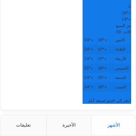
C
34°
+
24°
+
بئر السبع
الأحد, 09
الاثنين
+
36°
+
24°
الثلاثاء
+
37°
+
24°
الأربعاء
+
37°
+
24°
الخميس
+
38°
+
25°
الجمعة
+
35°
+
24°
السبت
+
36°
+
24°
أنظر إلى التنبؤ لسبعة أيام
الأشهر
الأخيرة
تعليقات