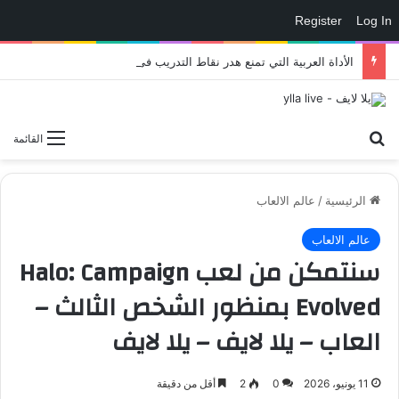
Register
Log In
الأداة العربية التي تمنع هدر نقاط التدريب في eFootball وتمنحك لاعبًا أقوى داخل الملعب – العاب – يلا لايف – يلا لايف
بحث عن
القائمة
الرئيسية
/
عالم الالعاب
عالم الالعاب
سنتمكن من لعب Halo: Campaign
Evolved بمنظور الشخص الثالث –
العاب – يلا لايف – يلا لايف
11 يونيو، 2026
0
2
أقل من دقيقة