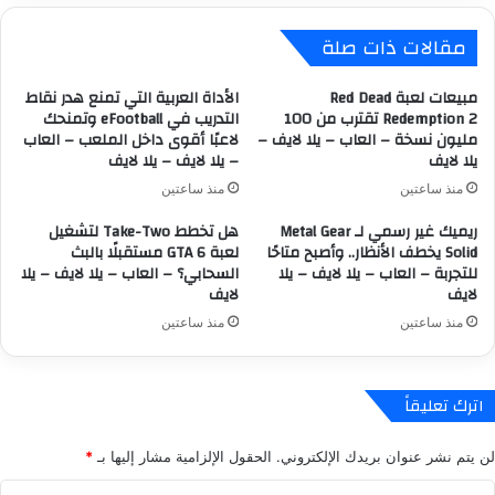
ن
r
مقالات ذات صلة
ى
:
ا
E
ل
-
مبيعات لعبة Red Dead
الأداة العربية التي تمنع هدر نقاط
ع
D
Redemption 2 تقترب من 100
التدريب في eFootball وتمنحك
م
مليون نسخة – العاب – يلا لايف –
لاعبًا أقوى داخل الملعب – العاب
a
يلا لايف
– يلا لايف – يلا لايف
ل
y
م
س
منذ ساعتين
منذ ساعتين
ع
ت
B
ريميك غير رسمي لـ Metal Gear
هل تخطط Take-Two لتشغيل
ق
Solid يخطف الأنظار.. وأصبح متاحًا
لعبة GTA 6 مستقبلًا بالبث
l
د
للتجربة – العاب – يلا لايف – يلا
السحابي؟ – العاب – يلا لايف – يلا
u
م
لايف
لايف
e
أ
p
ط
منذ ساعتين
منذ ساعتين
o
و
i
ل
n
ط
اترك تعليقاً
t
و
ع
ر
لن يتم نشر عنوان بريدك الإلكتروني.
الحقول الإلزامية مشار إليها بـ
*
ل
ق
ى
ص