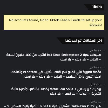
‫TikTok
No accounts found, Go to TikTok Feed > Feeds to setup your
account.
اخر المقالات تم تجديثها
منذ ساعتين
مبيعات لعبة Red Dead Redemption 2 تقترب من 100 مليون نسخة
– العاب – يلا لايف – يلا لايف
منذ ساعتين
الأداة العربية التي تمنع هدر نقاط التدريب في eFootball وتمنحك
لاعبًا أقوى داخل الملعب – العاب – يلا لايف – يلا لايف
منذ ساعتين
ريميك غير رسمي لـ Metal Gear Solid يخطف الأنظار.. وأصبح متاحًا
للتجربة – العاب – يلا لايف – يلا لايف
منذ ساعتين
هل تخطط Take-Two لتشغيل لعبة GTA 6 مستقبلًا بالبث السحابي؟ –