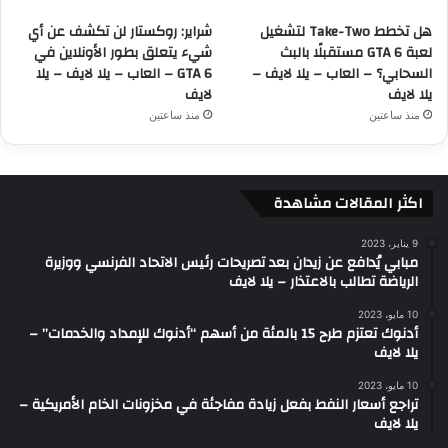
هل تخطط Take-Two لتشغيل
شراير: روكستار لن تكشف عن أي
لعبة GTA 6 مستقبلًا بالبث
شيء يتعلق بطور الأونلاين في
السحابي؟ – العاب – يلا لايف –
GTA 6 – العاب – يلا لايف – يلا
يلا لايف
لايف
منذ ساعتين
منذ ساعتين
اكثر المقالات مشاهدة
9 يناير، 2023
مبابي يُدافع عن زيدان بعد تصريحات رئيس الاتحاد الفرنسي ووزيرة
الرياضة تطالب بالاعتذار – يلا لايف
10 مايو، 2023
أدنوك تعتزم طرح 15 بالمئة من أسهم “أدنوك للإمداد والخدمات” –
يلا لايف
10 مايو، 2023
تراجع أسعار النفط بفعل زيادة مفاجئة في مخزونات الخام الأمريكية –
يلا لايف