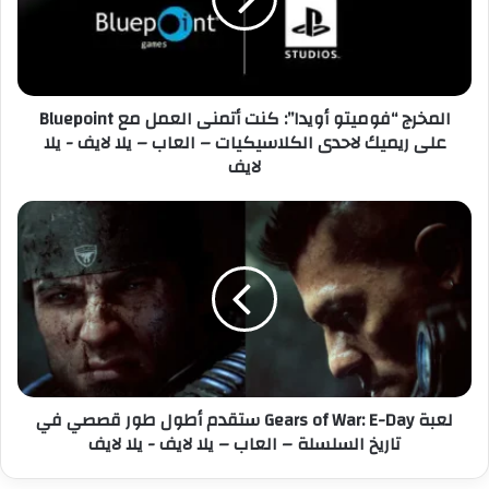
ر
ل
ج
ك
“
ت
ف
ر
و
المخرج “فوميتو أويدا”: كنت أتمنى العمل مع Bluepoint
و
م
على ريميك لاحدى الكلاسيكيات – العاب – يلا لايف - يلا
ن
ي
لايف
ي
ت
و
أ
ل
و
ع
ي
ب
د
ة
ا
G
”
e
:
a
ك
r
ن
s
لعبة Gears of War: E-Day ستقدم أطول طور قصصي في
ت
o
تاريخ السلسلة – العاب – يلا لايف - يلا لايف
أ
f
ت
W
م
a