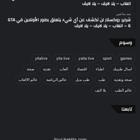
العاب – يلا لايف – يلا لايف
منذ ساعتين
شراير: روكستار لن تكشف عن أي شيء يتعلق بطور الأونلاين في GTA
6 – العاب – يلا لايف – يلا لايف
وسوم
yllalive
ylla live
yalla live
sport
games
اسال طبيبك
اطباء
اقتصاد
العاب
تغذية
صحة
صحة وتغذية
طب
طب بديل
عالم_الرياضة
عالم الالعاب
عالم الطب
يلا لايف
تابعنا
YouLikeHits.com