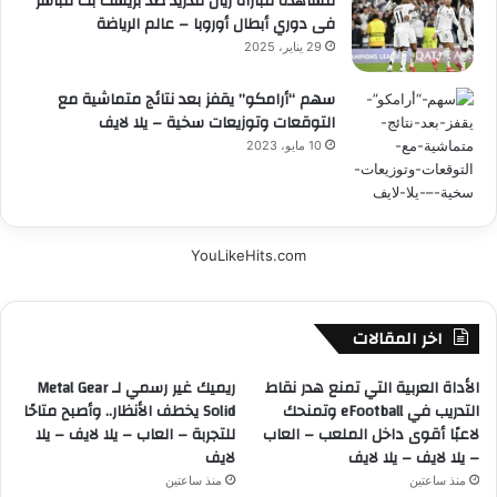
مشاهدة مباراة ريال مدريد ضد بريست بث مباشر
فى دوري أبطال أوروبا – عالم الرياضة
29 يناير، 2025
سهم “أرامكو” يقفز بعد نتائج متماشية مع
التوقعات وتوزيعات سخية – يلا لايف
10 مايو، 2023
YouLikeHits.com
اخر المقالات
الأداة العربية التي تمنع هدر نقاط
ريميك غير رسمي لـ Metal Gear
التدريب في eFootball وتمنحك
Solid يخطف الأنظار.. وأصبح متاحًا
لاعبًا أقوى داخل الملعب – العاب
للتجربة – العاب – يلا لايف – يلا
– يلا لايف – يلا لايف
لايف
منذ ساعتين
منذ ساعتين