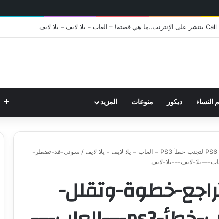
ت
م النساء
ديكور
منوعات
المزيد
ف
/
سوني-قد-تضطر-
اجع-خطوة-وتقلل-
مواصفات-ps6-لتجنب-خطأ-ps3-–-العاب-–-