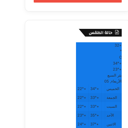
حالة الطقس
32
+
°
C
34°
+
23°
+
بئر السبع
الأربعاء, 05
الخميس
+
34°
+
22°
الجمعة
+
33°
+
22°
السبت
+
33°
+
22°
الأحد
+
35°
+
23°
الاثنين
+
37°
+
24°