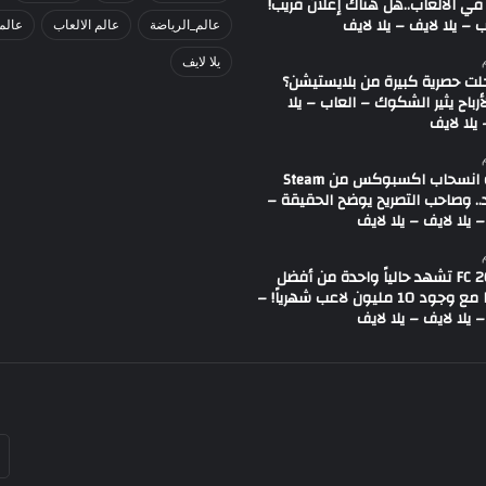
في الألعاب..هل هناك إعلان قريب!
 – يلا لايف – يلا لايف
عالم_الرياضة
عالم الالعاب
عالم
يلا لايف
لت حصرية كبيرة من بلايستيشن؟
لأرباح يثير الشكوك – العاب – يلا
يلا لايف
شائعة انسحاب اكسبوكس من Steam
.. وصاحب التصريح يوضح الحقيقة –
 يلا لايف – يلا لايف
لعبة FC 26 تشهد حالياً واحدة من أفضل
حالاتها مع وجود 10 مليون لاعب شهرياً! –
 يلا لايف – يلا لايف
أد
بر