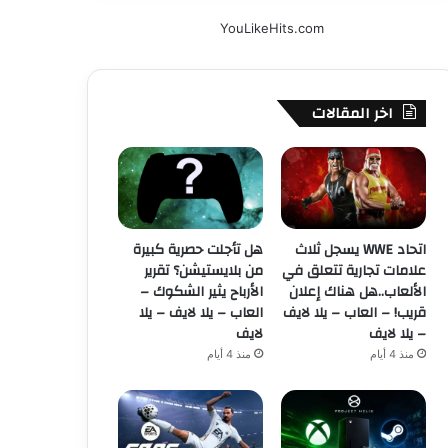
YouLikeHits.com
اخر المقالات
اتحاد WWE يسجل ثلاث
هل تأجلت حصرية كبيرة
علامات تجارية تتعلق في
من بلايستيشن؟ تقرير
الألعاب..هل هناك إعلان
الأرباح يثير الشكوك –
قريب! – العاب – يلا لايف
العاب – يلا لايف – يلا
– يلا لايف
لايف
منذ 4 أيام
منذ 4 أيام