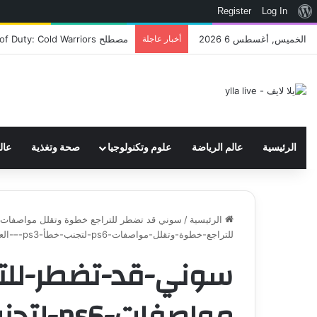
نبذة
Register
Log In
عن
الخميس, أغسطس 6 2026
أخبار عاجلة
اتحاد WWE يسجل ثلاث علامات تجارية تتعلق في الألعاب..هل هناك إعلان قريب! – العاب – يلا لايف – يلا لايف
ووردبريس
الرئيسية
عالم الرياضة
علوم وتكنولوجيا
صحة وتغذية
عال
الرئيسية
/
سوني قد تضطر للتراجع خطوة وتقلل مواصفات PS6 لتجنب خطأ PS3 – العاب – يلا لايف - يلا لاي
للتراجع-خطوة-وتقلل-مواصفات-ps6-لتجنب-خطأ-ps3-–-العاب-–-يلا-لايف-–-يلا-لايف
سوني-قد-تضطر-للتر