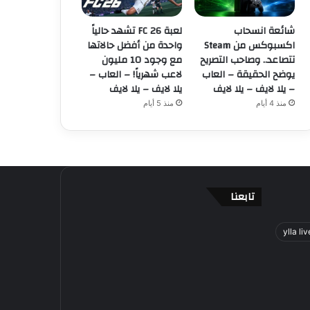
شائعة انسحاب
لعبة FC 26 تشهد حالياً
اكسبوكس من Steam
واحدة من أفضل حالاتها
تتصاعد.. وصاحب التصريح
مع وجود 10 مليون
يوضح الحقيقة – العاب
لاعب شهرياً! – العاب –
– يلا لايف – يلا لايف
يلا لايف – يلا لايف
منذ 4 أيام
منذ 5 أيام
تابعنا
ylla liv