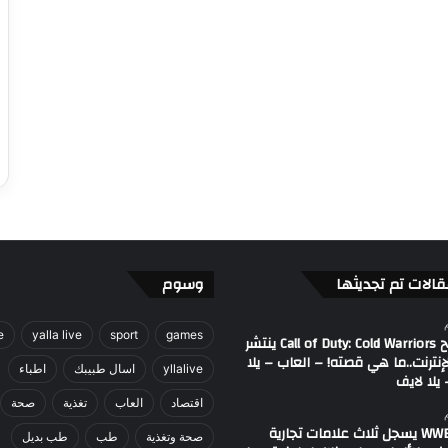
قالات تم تجديثها
وسوم
e
yalla live
sport
games
مصطلح Call of Duty: Cold Warriors ينتشر
إنترنت..ما هي قصته! – العاب – يلا
yllalive
اسال طبيبك
اطباء
يلا لايف
اقتصاد
العاب
تغذية
صحة
اتحاد WWE يسجل ثلاث علامات تجارية
صحة وتغذية
طب
طب بديل