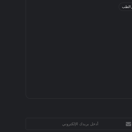
 الطب
خل
يدك