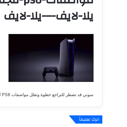
يلا-لايف-–-يلا-لايف
سوني قد تضطر للتراجع خطوة وتقلل مواصفات PS6 لتجنب خطأ PS3 – العاب – يلا لايف – يلا لايف
اترك تعليقاً