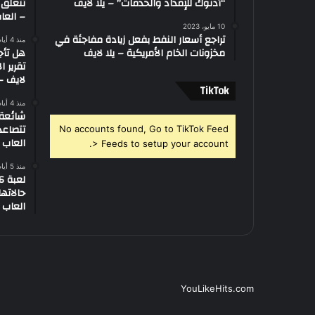
“أدنوك للإمداد والخدمات” – يلا لايف
تتعلق 
– العاب
10 مايو، 2023
تراجع أسعار النفط بفعل زيادة مفاجئة في
منذ 4 أيام
مخزونات الخام الأمريكية – يلا لايف
هل تأج
تقرير ا
لايف – 
‫TikTok
منذ 4 أيام
تتصاعد
No accounts found, Go to TikTok Feed
العاب –
> Feeds to setup your account.
منذ 5 أيام
العاب –
YouLikeHits.com