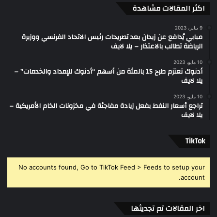
اكثر المقالات مشاهدة
9 يناير، 2023
مبابي يُدافع عن زيدان بعد تصريحات رئيس الاتحاد الفرنسي ووزيرة
الرياضة تطالب بالاعتذار – يلا لايف
10 مايو، 2023
أدنوك تعتزم طرح 15 بالمئة من أسهم “أدنوك للإمداد والخدمات” –
يلا لايف
10 مايو، 2023
تراجع أسعار النفط بفعل زيادة مفاجئة في مخزونات الخام الأمريكية –
يلا لايف
‫TikTok
No accounts found, Go to TikTok Feed > Feeds to setup your
account.
اخر المقالات تم تجديثها