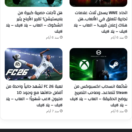
اتحاد WWE يسجل ثلاث علامات
هل تأجلت حصرية كبيرة من
تجارية تتعلق في الألعاب..هل
بلايستيشن؟ تقرير الأرباح يثير
هناك إعلان قريب! – العاب – يلا
الشكوك – العاب – يلا لايف – يلا
لايف – يلا لايف
لايف
منذ 6 أيام
منذ 6 أيام
شائعة انسحاب اكسبوكس من
لعبة FC 26 تشهد حالياً واحدة من
Steam تتصاعد.. وصاحب التصريح
أفضل حالاتها مع وجود 10
يوضح الحقيقة – العاب – يلا لايف
مليون لاعب شهرياً! – العاب – يلا
– يلا لايف
لايف – يلا لايف
منذ 6 أيام
منذ 7 أيام