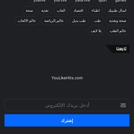
yllalive
ylla live
yalla live
sport
games
اسال طبيبك
اطباء
اقتصاد
العاب
تغذية
صحة
صحة وتغذية
طب
طب بديل
عالم_الرياضة
عالم الالعاب
عالم الطب
يلا لايف
تابعنا
YouLikeHits.com
أدخل
بريدك
الإلكتروني