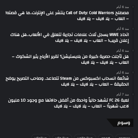
منذ 6 أيام
مصطلح Call of Duty: Cold Warriors ينتشر على الإنترنت..ما هي قصته!
– العاب – يلا لايف – يلا لايف
منذ 6 أيام
اتحاد WWE يسجل ثلاث علامات تجارية تتعلق في الألعاب..هل هناك
إعلان قريب! – العاب – يلا لايف – يلا لايف
منذ 6 أيام
هل تأجلت حصرية كبيرة من بلايستيشن؟ تقرير الأرباح يثير الشكوك –
العاب – يلا لايف – يلا لايف
منذ 6 أيام
شائعة انسحاب اكسبوكس من Steam تتصاعد.. وصاحب التصريح يوضح
الحقيقة – العاب – يلا لايف – يلا لايف
منذ 7 أيام
لعبة FC 26 تشهد حالياً واحدة من أفضل حالاتها مع وجود 10 مليون
لاعب شهرياً! – العاب – يلا لايف – يلا لايف
وسوم