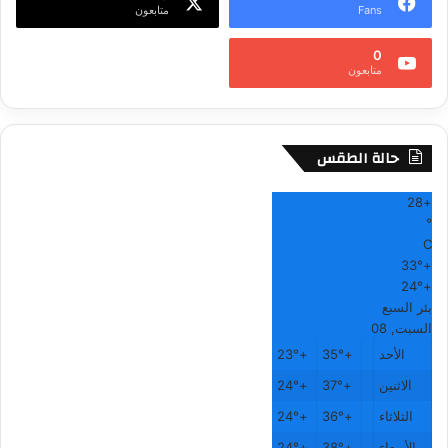
Fans
متابعون
0
متابعون
حالة الطقس
28
+
°
C
33°
+
24°
+
بئر السبع
السبت, 08
الأحد
+
35°
+
23°
الاثنين
+
37°
+
24°
الثلاثاء
+
36°
+
24°
الأربعاء
+
38°
+
24°