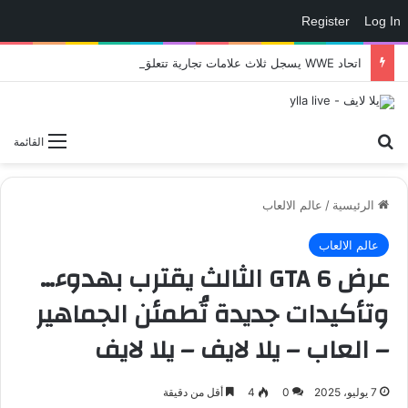
Register
Log In
اتحاد WWE يسجل ثلاث علامات تجارية تتعلق في الألعاب..هل هناك إعلان قريب! – العاب – يلا لايف – يلا لايف
بحث عن
القائمة
الرئيسية
/
عالم الالعاب
عالم الالعاب
عرض GTA 6 الثالث يقترب بهدوء…
وتأكيدات جديدة تُطمئن الجماهير
– العاب – يلا لايف – يلا لايف
7 يوليو، 2025
0
4
أقل من دقيقة