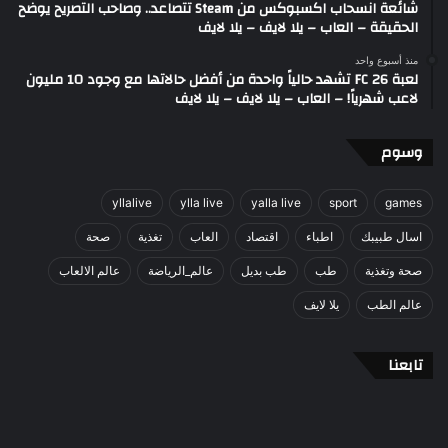
شائعة انسحاب اكسبوكس من Steam تتصاعد.. وصاحب التصريح يوضح
الحقيقة – العاب – يلا لايف – يلا لايف
منذ أسبوع واحد
لعبة FC 26 تشهد حالياً واحدة من أفضل حالاتها مع وجود 10 مليون
لاعب شهرياً! – العاب – يلا لايف – يلا لايف
وسوم
yllalive
ylla live
yalla live
sport
games
اسال طبيبك
اطباء
اقتصاد
العاب
تغذية
صحة
صحة وتغذية
طب
طب بديل
عالم_الرياضة
عالم الالعاب
عالم الطب
يلا لايف
تابعنا