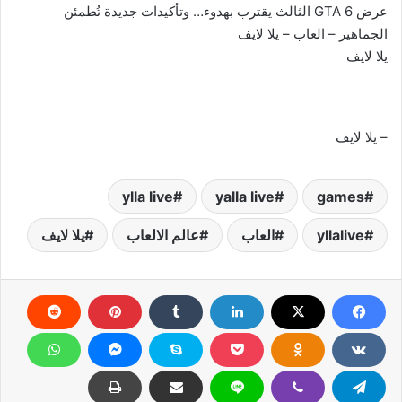
عرض GTA 6 الثالث يقترب بهدوء… وتأكيدات جديدة تُطمئن
الجماهير – العاب – يلا لايف
يلا لايف
– يلا لايف
ylla live
yalla live
games
yllalive
العاب
عالم الالعاب
يلا لايف