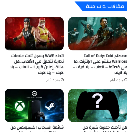
مقالات ذات صلة
ح
ت
ت
ك
ر
س
ا
ر
ف
ر
C
ق
o
م
u
ه
n
مصطلح Call of Duty: Cold
اتحاد WWE يسجل ثلاث علامات
ا
Warriors ينتشر على الإنترنت..ما
تجارية تتعلق في الألعاب..هل
t
ا
هي قصته! – العاب – يلا لايف –
هناك إعلان قريب! – العاب – يلا
e
ل
يلا لايف
لايف – يلا لايف
r
ق
-
ي
منذ 7 أيام
منذ 7 أيام
S
ا
t
س
r
ي
i
م
k
ن
e
ج
2
د
هل تأجلت حصرية كبيرة من
شائعة انسحاب اكسبوكس من
!
ي