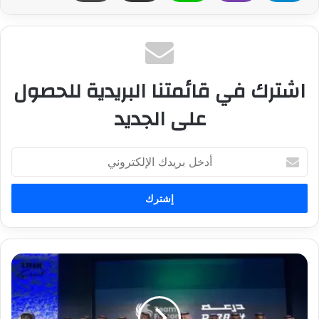
اشترك في قائمتنا البريدية للحصول
على الجديد
أ
د
خ
ل
ب
ر
ي
د
ف
ك
ر
ا
ي
ل
ق
إ