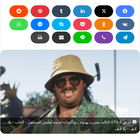
عرض GTA 6 الثالث يقترب بهدوء… وتأكيدات جديدة تُطمئن الجماهير – العاب – يلا
لايف – يلا لايف