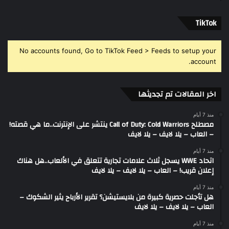
‫TikTok
No accounts found, Go to TikTok Feed > Feeds to setup your
account.
اخر المقالات تم تجديثها
منذ 7 أيام
مصطلح Call of Duty: Cold Warriors ينتشر على الإنترنت..ما هي قصته!
– العاب – يلا لايف – يلا لايف
منذ 7 أيام
اتحاد WWE يسجل ثلاث علامات تجارية تتعلق في الألعاب..هل هناك
إعلان قريب! – العاب – يلا لايف – يلا لايف
منذ 7 أيام
هل تأجلت حصرية كبيرة من بلايستيشن؟ تقرير الأرباح يثير الشكوك –
العاب – يلا لايف – يلا لايف
منذ 7 أيام