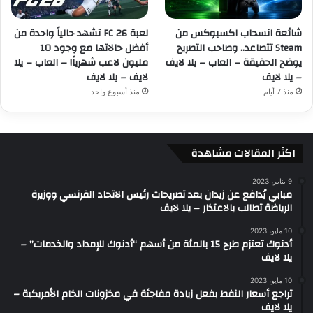
شائعة انسحاب اكسبوكس من
لعبة FC 26 تشهد حالياً واحدة من
Steam تتصاعد.. وصاحب التصريح
أفضل حالاتها مع وجود 10
يوضح الحقيقة – العاب – يلا لايف
مليون لاعب شهرياً! – العاب – يلا
– يلا لايف
لايف – يلا لايف
منذ 7 أيام
منذ أسبوع واحد
اكثر المقالات مشاهدة
9 يناير، 2023
مبابي يُدافع عن زيدان بعد تصريحات رئيس الاتحاد الفرنسي ووزيرة
الرياضة تطالب بالاعتذار – يلا لايف
10 مايو، 2023
أدنوك تعتزم طرح 15 بالمئة من أسهم “أدنوك للإمداد والخدمات” –
يلا لايف
10 مايو، 2023
تراجع أسعار النفط بفعل زيادة مفاجئة في مخزونات الخام الأمريكية –
يلا لايف