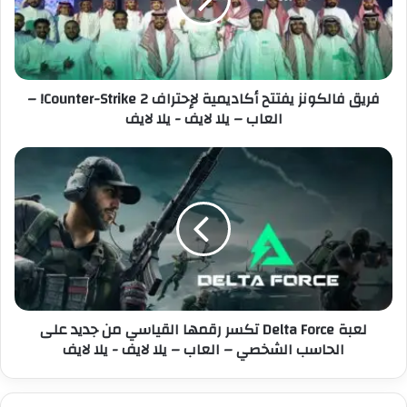
ف
ل
ا
ك
ل
ت
ك
ر
و
فريق فالكونز يفتتح أكاديمية لإحتراف Counter-Strike 2! –
و
ن
العاب – يلا لايف - يلا لايف
ن
ز
ي
ي
ف
ل
ت
ع
ت
ب
ح
ة
أ
D
ك
e
ا
l
د
t
ي
a
لعبة Delta Force تكسر رقمها القياسي من جديد على
م
F
الحاسب الشخصي – العاب – يلا لايف - يلا لايف
ي
o
ة
r
ل
c
إ
e