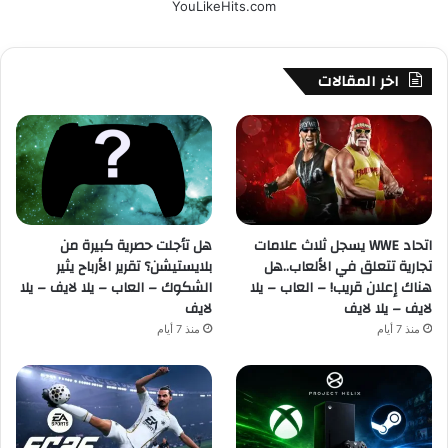
YouLikeHits.com
اخر المقالات
اتحاد WWE يسجل ثلاث علامات
هل تأجلت حصرية كبيرة من
تجارية تتعلق في الألعاب..هل
بلايستيشن؟ تقرير الأرباح يثير
هناك إعلان قريب! – العاب – يلا
الشكوك – العاب – يلا لايف – يلا
لايف – يلا لايف
لايف
منذ 7 أيام
منذ 7 أيام