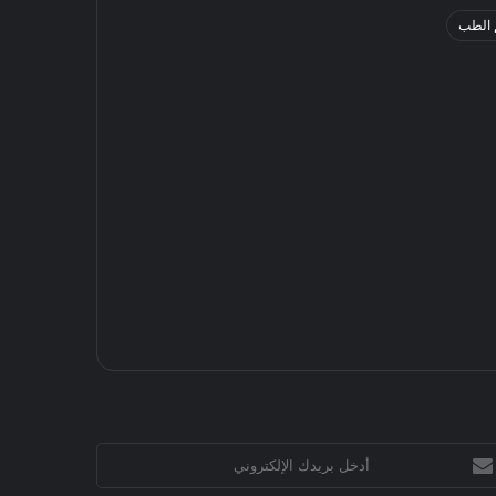
 الطب
خل
يدك