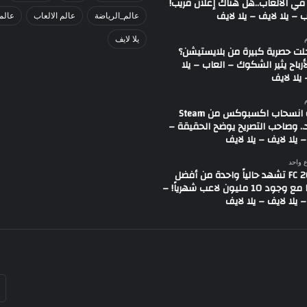
في الألعاب..هل هناك إعلان قريب!
 – يلا لايف – يلا لايف
عالم_الرياضة
عالم الالعاب
عالم
يلا لايف
لت حصرية كبيرة من بلايستيشن؟
لأرباح يثير الشكوك – العاب – يلا
يلا لايف
شائعة انسحاب اكسبوكس من Steam
.. وصاحب التصريح يوضح الحقيقة –
 يلا لايف – يلا لايف
ع واحد
لعبة FC 26 تشهد حالياً واحدة من أفضل
حالاتها مع وجود 10 مليون لاعب شهرياً! –
 يلا لايف – يلا لايف
أد
بر