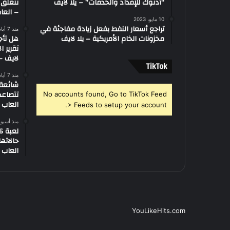
“أدنوك للإمداد والخدمات” – يلا لايف
تتعلق 
– العاب
10 مايو، 2023
تراجع أسعار النفط بفعل زيادة مفاجئة في
منذ 7 أيام
مخزونات الخام الأمريكية – يلا لايف
هل تأج
تقرير ا
لايف – 
‫TikTok
منذ 7 أيام
تتصاعد
No accounts found, Go to TikTok Feed
العاب –
> Feeds to setup your account.
منذ أسبو
العاب –
YouLikeHits.com