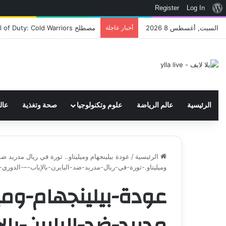
نبذة
Register
Log In
عن
السبت, أغسطس 8 2026
أخبار عاجلة
اتحاد WWE يسجل ثلاث علامات تجارية تتعلق في الألعاب..هل هناك إعلان قريب! – العاب – يلا لايف – يلا لايف
ووردبريس
الرئيسية
عالم الرياضة
علوم وتكنولوجيا
صحة وتغذية
عال
الرئيسية
/
عودة بيلينجهام وميليتاو.. ثورة في ريال مدريد ضد
وميليتاو.-ثورة-في-ريال-مدريد-ضد-البايرن-بالإياب-–-الدوري-
عودة-بيلينجهام-وميل
مدريد-ضد-البايرن-بال