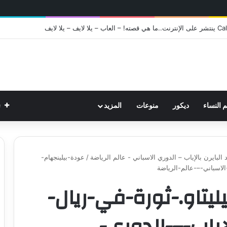
ت
م النساء
ديكور
منوعات
المزيد
 البايرن بالإياب – الدوري الاسباني - عالم الرياضة
/
عودة-بيلينجهام-
الاسباني-–-عالم-الرياضة
يتاو.-ثورة-في-ريال-
إياب-–-الدوري-