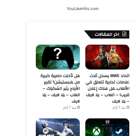
YouLikeHits.com
اخر المقالات
اتحاد WWE يسجل ثلاث
هل تأجلت حصرية كبيرة
علامات تجارية تتعلق في
من بلايستيشن؟ تقرير
الألعاب..هل هناك إعلان
الأرباح يثير الشكوك –
قريب! – العاب – يلا لايف
العاب – يلا لايف – يلا
– يلا لايف
لايف
منذ 7 أيام
منذ 7 أيام