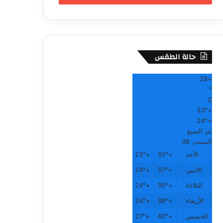
حالة الطقس
28
+
°
C
33°
+
24°
+
بئر السبع
السبت, 08
الأحد
+
35°
+
23°
الاثنين
+
37°
+
24°
الثلاثاء
+
36°
+
24°
الأربعاء
+
38°
+
24°
الخميس
+
40°
+
27°