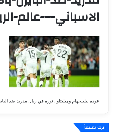
الاسباني-–-عالم-الر
عودة بيلينجهام وميليتاو.. ثورة في ريال مدريد ضد الباي
اترك تعليقاً