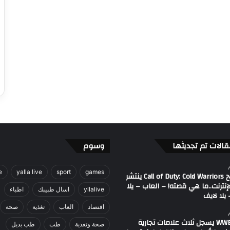
قالات تم تجديثها
وسوم
e
yalla live
sport
games
مصطلح Call of Duty: Cold Warriors ينتشر
إنترنت..ما هي قصته! – العاب – يلا
yllalive
اسال طبيبك
اطباء
يلا لايف
اقتصاد
العاب
تغذية
صحة
اتحاد WWE يسجل ثلاث علامات تجارية
صحة وتغذية
طب
طب بديل