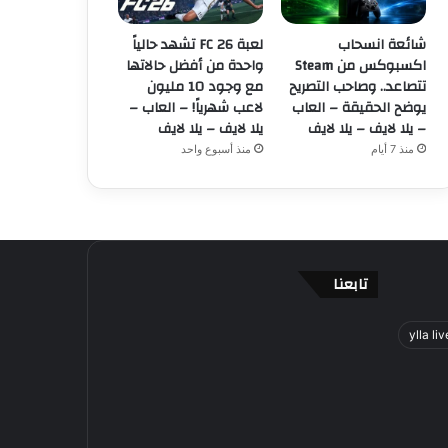
شائعة انسحاب
لعبة FC 26 تشهد حالياً
اكسبوكس من Steam
واحدة من أفضل حالاتها
تتصاعد.. وصاحب التصريح
مع وجود 10 مليون
يوضح الحقيقة – العاب
لاعب شهرياً! – العاب –
– يلا لايف – يلا لايف
يلا لايف – يلا لايف
منذ 7 أيام
منذ أسبوع واحد
تابعنا
ylla liv