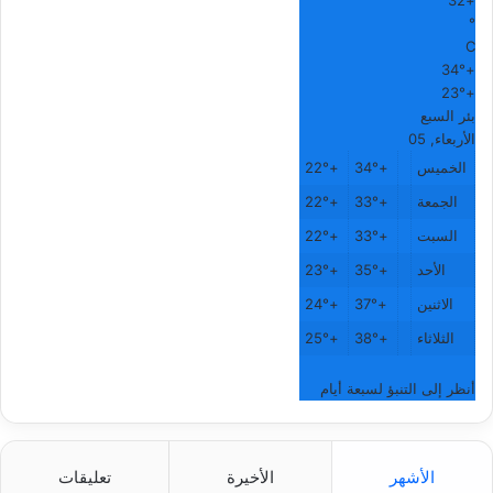
32
+
°
C
34°
+
23°
+
بئر السبع
الأربعاء, 05
الخميس
+
34°
+
22°
الجمعة
+
33°
+
22°
السبت
+
33°
+
22°
الأحد
+
35°
+
23°
الاثنين
+
37°
+
24°
الثلاثاء
+
38°
+
25°
أنظر إلى التنبؤ لسبعة أيام
الأشهر
الأخيرة
تعليقات