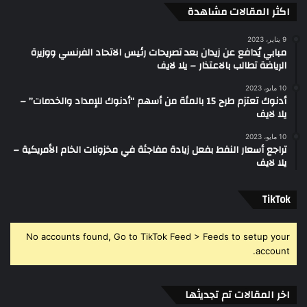
اكثر المقالات مشاهدة
9 يناير، 2023
مبابي يُدافع عن زيدان بعد تصريحات رئيس الاتحاد الفرنسي ووزيرة
الرياضة تطالب بالاعتذار – يلا لايف
10 مايو، 2023
أدنوك تعتزم طرح 15 بالمئة من أسهم “أدنوك للإمداد والخدمات” –
يلا لايف
10 مايو، 2023
تراجع أسعار النفط بفعل زيادة مفاجئة في مخزونات الخام الأمريكية –
يلا لايف
‫TikTok
No accounts found, Go to TikTok Feed > Feeds to setup your
account.
اخر المقالات تم تجديثها