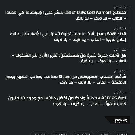
منذ 4 أيام
مصطلح Call of Duty: Cold Warriors ينتشر على الإنترنت..ما هي قصته!
– العاب – يلا لايف – يلا لايف
منذ 4 أيام
اتحاد WWE يسجل ثلاث علامات تجارية تتعلق في الألعاب..هل هناك
إعلان قريب! – العاب – يلا لايف – يلا لايف
منذ 4 أيام
هل تأجلت حصرية كبيرة من بلايستيشن؟ تقرير الأرباح يثير الشكوك –
العاب – يلا لايف – يلا لايف
منذ 4 أيام
شائعة انسحاب اكسبوكس من Steam تتصاعد.. وصاحب التصريح يوضح
الحقيقة – العاب – يلا لايف – يلا لايف
منذ 5 أيام
لعبة FC 26 تشهد حالياً واحدة من أفضل حالاتها مع وجود 10 مليون
لاعب شهرياً! – العاب – يلا لايف – يلا لايف
وسوم