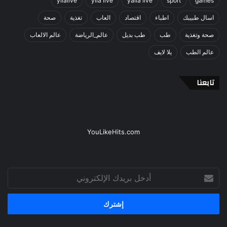
yllalive
ylla live
yalla live
sport
games
اسال طبيبك
اطباء
اقتصاد
العاب
تغذية
صحة
صحة وتغذية
طب
طب بديل
عالم_الرياضة
عالم الالعاب
عالم الطب
يلا لايف
تابعنا
YouLikeHits.com
أدخل
بريدك
الإلكتروني