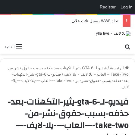
Register
Log In
اتحاد WWE يسجل ثلاث علامات تجارية تتعلق في الألعاب..هل هناك إعلان قريب! – العاب – يلا لايف – يلا لايف
بحث عن
القائمة
الرئيسية
/
فيديو لـ GTA 6 يثير التكهنات بعد حذفه بسبب حقوق نشر من
Take-Two – العاب – يلا لايف - يلا لايف
/
فيديو-لـ-gta-6-يثير-التكهنات-
بعد-حذفه-بسبب-حقوق-نشر-من-take-two-–-العاب-–-يلا-لايف-–-يلا-
لايف
فيديو-لـ-gta-6-يثير-التكهنات-بعد-
حذفه-بسبب-حقوق-نشر-من-
take-two-–-العاب-–-يلا-لايف-–-