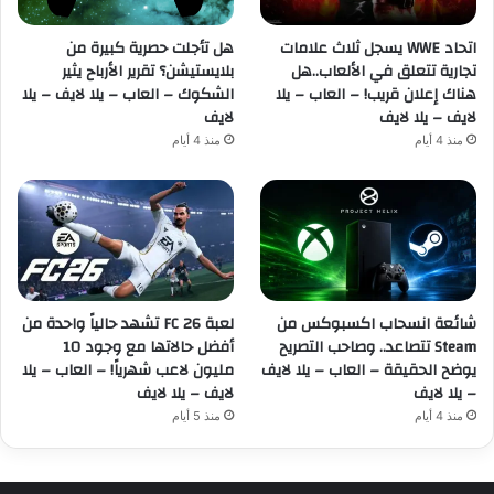
اتحاد WWE يسجل ثلاث علامات
هل تأجلت حصرية كبيرة من
تجارية تتعلق في الألعاب..هل
بلايستيشن؟ تقرير الأرباح يثير
هناك إعلان قريب! – العاب – يلا
الشكوك – العاب – يلا لايف – يلا
لايف – يلا لايف
لايف
منذ 4 أيام
منذ 4 أيام
شائعة انسحاب اكسبوكس من
لعبة FC 26 تشهد حالياً واحدة من
Steam تتصاعد.. وصاحب التصريح
أفضل حالاتها مع وجود 10
يوضح الحقيقة – العاب – يلا لايف
مليون لاعب شهرياً! – العاب – يلا
– يلا لايف
لايف – يلا لايف
منذ 4 أيام
منذ 5 أيام