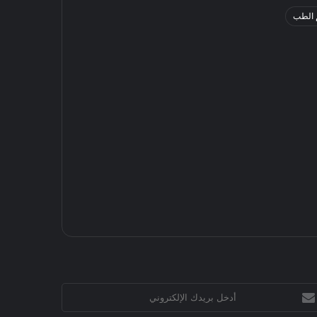
 الطب
خل
يدك