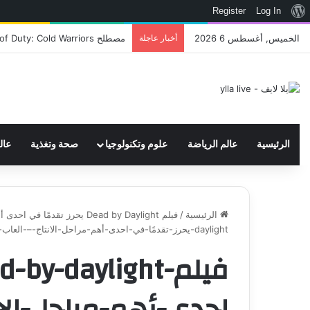
نبذة
Register
Log In
عن
الخميس, أغسطس 6 2026
أخبار عاجلة
اتحاد WWE يسجل ثلاث علامات تجارية تتعلق في الألعاب..هل هناك إعلان قريب! – العاب – يلا لايف – يلا لايف
ووردبريس
الرئيسية
عالم الرياضة
علوم وتكنولوجيا
صحة وتغذية
عال
الرئيسية
/
فيلم Dead by Daylight يحرز تقدمًا في احدى أهم مراحل الانتاج – العاب – يلا لايف - يلا لايف
daylight-يحرز-تقدمًا-في-احدى-أهم-مراحل-الانتاج-–-العاب-–-يلا-لايف-–-يلا-لايف
احدى-أهم-مراحل-الان