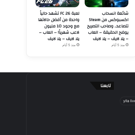
شائعة انسحاب
لعبة FC 26 تشهد حالياً
اكسبوكس من Steam
واحدة من أفضل حالاتها
تتصاعد.. وصاحب التصريح
مع وجود 10 مليون
يوضح الحقيقة – العاب
لاعب شهرياً! – العاب –
– يلا لايف – يلا لايف
يلا لايف – يلا لايف
منذ 5 أيام
منذ 5 أيام
تابعنا
ylla liv