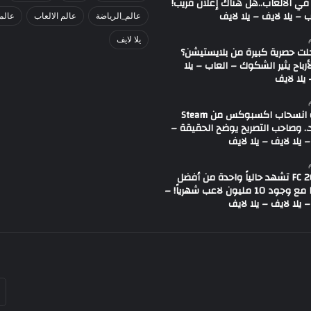
في الألعاب..هل هناك إعلان قريب!
 – يلا لايف – يلا لايف
عالم_الرياضة
عالم الالعاب
عالم
يلا لايف
لت حصرية كبيرة من بلايستيشن؟
لأرباح يثير الشكوك – العاب – يلا
يلا لايف
شائعة انسحاب اكسبوكس من Steam
.. وصاحب التصريح يوضح الحقيقة –
 يلا لايف – يلا لايف
لعبة FC 26 تشهد حالياً واحدة من أفضل
حالاتها مع وجود 10 مليون لاعب شهرياً! –
 يلا لايف – يلا لايف
أد
بر