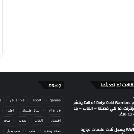
قالات تم تجديثها
وسوم
e
yalla live
sport
games
مصطلح Call of Duty: Cold Warriors ينتشر
إنترنت..ما هي قصته! – العاب – يلا
yllalive
اسال طبيبك
اطباء
يلا لايف
اقتصاد
العاب
تغذية
صحة
اتحاد WWE يسجل ثلاث علامات تجارية
صحة وتغذية
طب
طب بديل