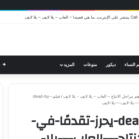
ت
م النساء
ديكور
منوعات
المزيد
/
فيلم-dead-by-
فيلم-dead-by-daylight-يحرز-تقدمًا-في-
تاج-–-العاب-–-يلا-