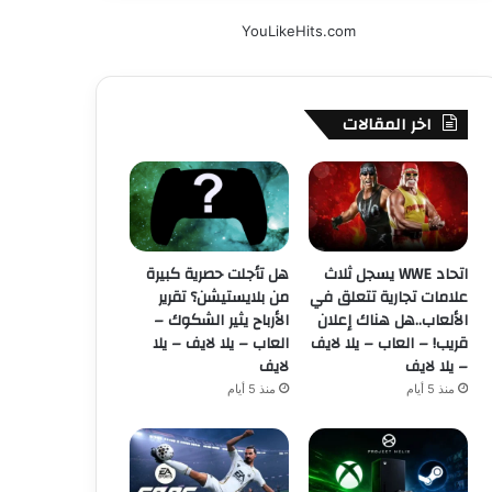
YouLikeHits.com
اخر المقالات
اتحاد WWE يسجل ثلاث
هل تأجلت حصرية كبيرة
علامات تجارية تتعلق في
من بلايستيشن؟ تقرير
الألعاب..هل هناك إعلان
الأرباح يثير الشكوك –
قريب! – العاب – يلا لايف
العاب – يلا لايف – يلا
– يلا لايف
لايف
منذ 5 أيام
منذ 5 أيام