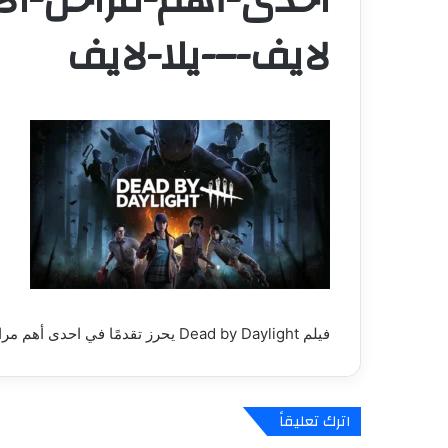
لايف-–-يلا-لايف
فيلم Dead by Daylight يحرز تقدمًا في احدى أهم مراحل الانتاج – العاب – يلا لايف – يلا لايف
اترك تعليقاً