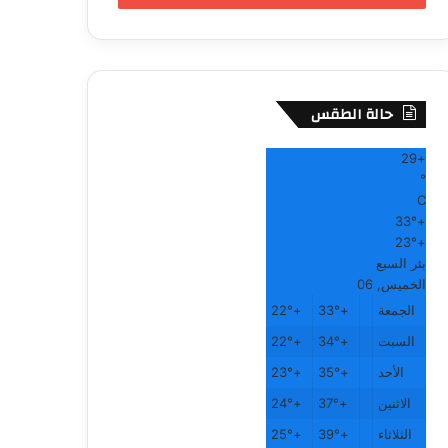
حالة الطقس
29
+
°
C
33°
+
23°
+
بئر السبع
الخميس, 06
الجمعة
+
33°
+
22°
السبت
+
34°
+
22°
الأحد
+
35°
+
23°
الاثنين
+
37°
+
24°
الثلاثاء
+
39°
+
25°