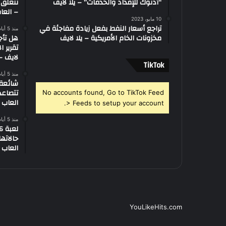
“أدنوك للإمداد والخدمات” – يلا لايف
تتعلق 
– العاب
10 مايو، 2023
تراجع أسعار النفط بفعل زيادة مفاجئة في
منذ 5 أيام
مخزونات الخام الأمريكية – يلا لايف
هل تأج
تقرير ا
لايف – 
‫TikTok
منذ 5 أيام
تتصاعد
No accounts found, Go to TikTok Feed
العاب –
> Feeds to setup your account.
منذ 5 أيام
العاب –
YouLikeHits.com