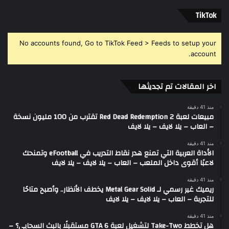
‫TikTok
No accounts found, Go to TikTok Feed > Feeds to setup your
account.
اخر المقالات تم تجديثها
منذ 41 دقيقة
مبيعات لعبة Red Dead Redemption 2 تقترب من 100 مليون نسخة
– العاب – يلا لايف – يلا لايف
منذ 41 دقيقة
الأداة العربية التي تمنع هدر نقاط التدريب في eFootball وتمنحك
لاعبًا أقوى داخل الملعب – العاب – يلا لايف – يلا لايف
منذ 41 دقيقة
ريميك غير رسمي لـ Metal Gear Solid يخطف الأنظار.. وأصبح متاحًا
للتجربة – العاب – يلا لايف – يلا لايف
منذ 41 دقيقة
هل تخطط Take-Two لتشغيل لعبة GTA 6 مستقبلًا بالبث السحابي؟ –