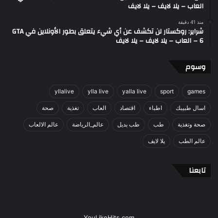
العاب – يلا لايف – يلا لايف
منذ 41 دقيقة
شراير: روكستار لن تكشف عن أي شيء يتعلق بطور الأونلاين في GTA
6 – العاب – يلا لايف – يلا لايف
وسوم
yllalive
ylla live
yalla live
sport
games
اسال طبيبك
اطباء
اقتصاد
العاب
تغذية
صحة
صحة وتغذية
طب
طب بديل
عالم_الرياضة
عالم الالعاب
عالم الطب
يلا لايف
تابعنا
YouLikeHits.com