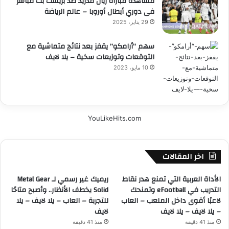
مشاهدة مباراة ريال مدريد ضد بريست بث مباشر
فى دوري أبطال أوروبا – عالم الرياضة
29 يناير، 2025
سهم “أرامكو” يقفز بعد نتائج متماشية مع
التوقعات وتوزيعات سخية – يلا لايف
10 مايو، 2023
YouLikeHits.com
اخر المقالات
الأداة العربية التي تمنع هدر نقاط
ريميك غير رسمي لـ Metal Gear
التدريب في eFootball وتمنحك
Solid يخطف الأنظار.. وأصبح متاحًا
لاعبًا أقوى داخل الملعب – العاب
للتجربة – العاب – يلا لايف – يلا
– يلا لايف – يلا لايف
لايف
منذ 41 دقيقة
منذ 41 دقيقة