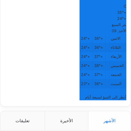
°
C
35°
+
24°
+
بئر السبع
الأحد, 09
الاثنين
+
36°
+
24°
الثلاثاء
+
36°
+
24°
الأربعاء
+
37°
+
24°
الخميس
+
38°
+
24°
الجمعة
+
37°
+
24°
السبت
+
36°
+
23°
أنظر إلى التنبؤ لسبعة أيام
الأشهر
الأخيرة
تعليقات