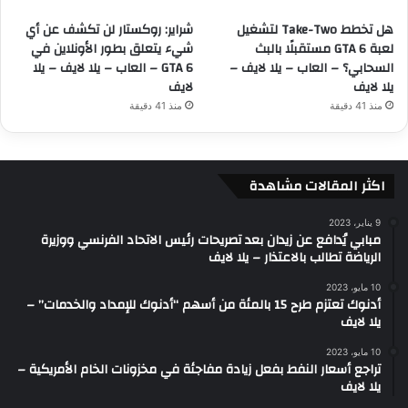
هل تخطط Take-Two لتشغيل
شراير: روكستار لن تكشف عن أي
لعبة GTA 6 مستقبلًا بالبث
شيء يتعلق بطور الأونلاين في
السحابي؟ – العاب – يلا لايف –
GTA 6 – العاب – يلا لايف – يلا
يلا لايف
لايف
منذ 41 دقيقة
منذ 41 دقيقة
اكثر المقالات مشاهدة
9 يناير، 2023
مبابي يُدافع عن زيدان بعد تصريحات رئيس الاتحاد الفرنسي ووزيرة
الرياضة تطالب بالاعتذار – يلا لايف
10 مايو، 2023
أدنوك تعتزم طرح 15 بالمئة من أسهم “أدنوك للإمداد والخدمات” –
يلا لايف
10 مايو، 2023
تراجع أسعار النفط بفعل زيادة مفاجئة في مخزونات الخام الأمريكية –
يلا لايف