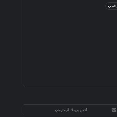
 الطب
خل
يدك