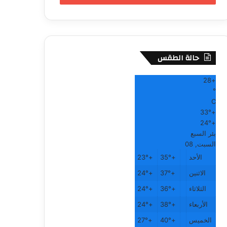
حالة الطقس
28
+
°
C
33°
+
24°
+
بئر السبع
السبت, 08
الأحد
+
35°
+
23°
الاثنين
+
37°
+
24°
الثلاثاء
+
36°
+
24°
الأربعاء
+
38°
+
24°
الخميس
+
40°
+
27°