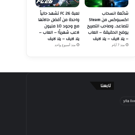
شائعة انسحاب
لعبة FC 26 تشهد حالياً
اكسبوكس من Steam
واحدة من أفضل حالاتها
تتصاعد.. وصاحب التصريح
مع وجود 10 مليون
يوضح الحقيقة – العاب
لاعب شهرياً! – العاب –
– يلا لايف – يلا لايف
يلا لايف – يلا لايف
منذ 7 أيام
منذ أسبوع واحد
تابعنا
ylla liv