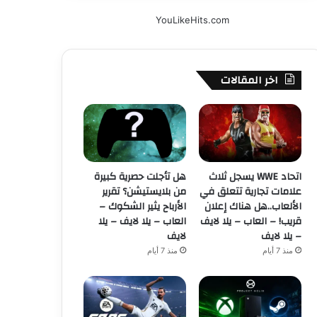
YouLikeHits.com
اخر المقالات
اتحاد WWE يسجل ثلاث
هل تأجلت حصرية كبيرة
علامات تجارية تتعلق في
من بلايستيشن؟ تقرير
الألعاب..هل هناك إعلان
الأرباح يثير الشكوك –
قريب! – العاب – يلا لايف
العاب – يلا لايف – يلا
– يلا لايف
لايف
منذ 7 أيام
منذ 7 أيام