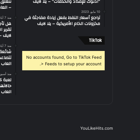
“أدنوك للإمداد والخدمات” – يلا لايف
تتعلق 
– العاب
10 مايو، 2023
تراجع أسعار النفط بفعل زيادة مفاجئة في
منذ 7 أيام
مخزونات الخام الأمريكية – يلا لايف
هل تأج
تقرير ا
لايف – 
‫TikTok
منذ 7 أيام
تتصاعد
No accounts found, Go to TikTok Feed
العاب –
> Feeds to setup your account.
منذ أسبو
العاب –
YouLikeHits.com