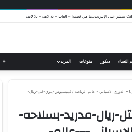
ت
م النساء
ديكور
منوعات
المزيد
– الدوري الاسباني - عالم الرياضة
/
فينيسيوس-ينوي-قتل-ريال-
-ريال-مدريد-بسلاحه-
لاسباني-–-عالم-