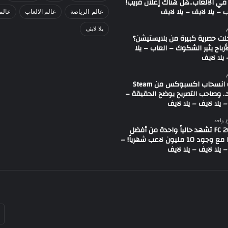
في الألعاب..هل هناك إعلان قريب!
 – يلا لايف – يلا لايف
عالم_الرياضة
عالم الالعاب
عالم
يلا لايف
لت حصرية كبيرة من بلايستيشن؟
لأرباح يثير الشكوك – العاب – يلا
يلا لايف
شائعة انسحاب اكسبوكس من Steam
.. وصاحب التصريح يوضح الحقيقة –
 يلا لايف – يلا لايف
ع واحد
لعبة FC 26 تشهد حالياً واحدة من أفضل
حالاتها مع وجود 10 مليون لاعب شهرياً! –
 يلا لايف – يلا لايف
أد
بر