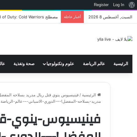
نبذة
Register
Log In
عن
السبت, أغسطس 8 2026
أخبار عاجلة
اتحاد WWE يسجل ثلاث علامات تجارية تتعلق في الألعاب..هل هناك إعلان قريب! – العاب – يلا لايف – يلا لايف
ووردبريس
الرئيسية
عالم الرياضة
علوم وتكنولوجيا
صحة وتغذية
عال
الرئيسية
/
فينيسيوس ينوي قتل ريال مدريد بسلاحه المفضل! 
مدريد-بسلاحه-المفضل!-–-الدوري-الاسباني-–-عالم-الرياضة
فينيسيوس-ينوي-قتل
المفضل!-–-الدوري-ا