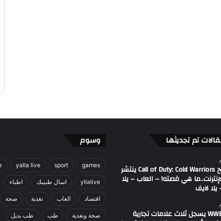
قالات تم تجديثها
وسوم
e
yalla live
sport
games
مصطلح Call of Duty: Cold Warriors ينتشر
إنترنت..ما هي قصته! – العاب – يلا
yllalive
اسال طبيبك
اطباء
يلا لايف
اقتصاد
العاب
تغذية
صحة
اتحاد WWE يسجل ثلاث علامات تجارية
صحة وتغذية
طب
طب بديل