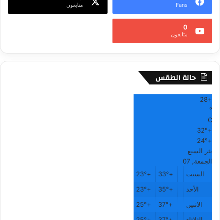
Fans
متابعون
ي
ف
0
متابعون
حالة الطقس
28
+
°
C
32°
+
24°
+
بئر السبع
الجمعة, 07
السبت
+
33°
+
23°
الأحد
+
35°
+
23°
الاثنين
+
37°
+
25°
الثلاثاء
+
37°
+
25°