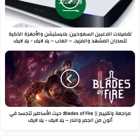
ل
ل
ا
ك
ت
ت
ا
ر
ل
تفضيلات اللاعبين السعوديين: بلايستيشن والأجهزة الذكية
و
ل
تتصدران المشهد والمزيد.. – العاب – يلا لايف - يلا لايف
ن
ا
ي
ع
ب
م
ي
ر
ن
ا
ا
ج
ل
ع
س
ة
ع
و
و
ت
د
ق
مراجعة وتقييم || Blades of Fire: حيث الأساطير تتجسد في
ي
ي
أتون من الجمر والنار – يلا لايف - يلا لايف
ي
ي
ن
م
:
|
ب
|