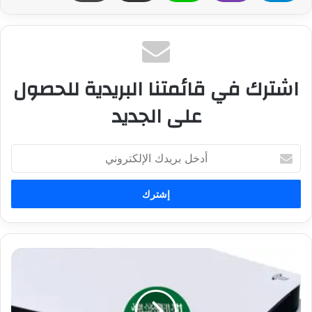
اشترك في قائمتنا البريدية للحصول
على الجديد
أ
د
خ
ل
ب
ر
ي
د
ت
ك
ف
ا
ض
ل
ي
إ