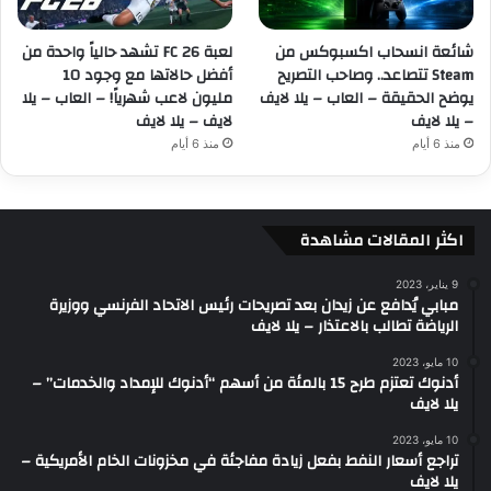
شائعة انسحاب اكسبوكس من
لعبة FC 26 تشهد حالياً واحدة من
Steam تتصاعد.. وصاحب التصريح
أفضل حالاتها مع وجود 10
يوضح الحقيقة – العاب – يلا لايف
مليون لاعب شهرياً! – العاب – يلا
– يلا لايف
لايف – يلا لايف
منذ 6 أيام
منذ 6 أيام
اكثر المقالات مشاهدة
9 يناير، 2023
مبابي يُدافع عن زيدان بعد تصريحات رئيس الاتحاد الفرنسي ووزيرة
الرياضة تطالب بالاعتذار – يلا لايف
10 مايو، 2023
أدنوك تعتزم طرح 15 بالمئة من أسهم “أدنوك للإمداد والخدمات” –
يلا لايف
10 مايو، 2023
تراجع أسعار النفط بفعل زيادة مفاجئة في مخزونات الخام الأمريكية –
يلا لايف