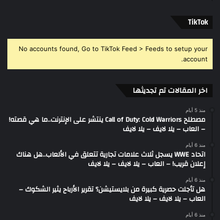
‫TikTok
No accounts found, Go to TikTok Feed > Feeds to setup your
account.
اخر المقالات تم تجديثها
منذ 5 أيام
مصطلح Call of Duty: Cold Warriors ينتشر على الإنترنت..ما هي قصته!
– العاب – يلا لايف – يلا لايف
منذ 6 أيام
اتحاد WWE يسجل ثلاث علامات تجارية تتعلق في الألعاب..هل هناك
إعلان قريب! – العاب – يلا لايف – يلا لايف
منذ 6 أيام
هل تأجلت حصرية كبيرة من بلايستيشن؟ تقرير الأرباح يثير الشكوك –
العاب – يلا لايف – يلا لايف
منذ 6 أيام