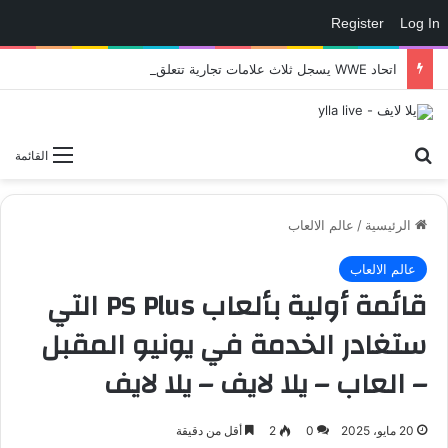
Register
Log In
اتحاد WWE يسجل ثلاث علامات تجارية تتعلق في الألعاب..هل هناك إعلان قريب! – العاب – يلا لايف – يلا لايف
بحث عن
القائمة
الرئيسية
/
عالم الالعاب
عالم الالعاب
قائمة أولية بألعاب PS Plus التي
ستغادر الخدمة في يونيو المقبل
– العاب – يلا لايف – يلا لايف
20 مايو، 2025
0
2
أقل من دقيقة