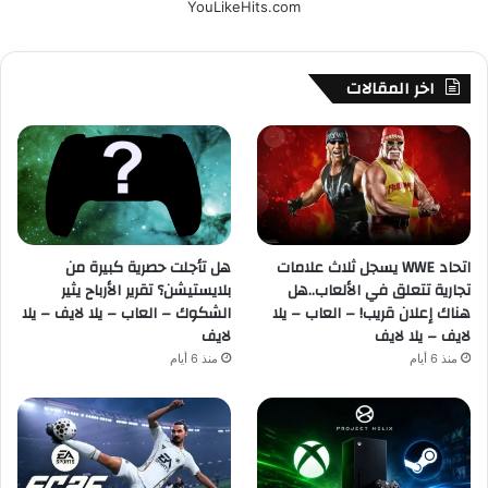
YouLikeHits.com
اخر المقالات
اتحاد WWE يسجل ثلاث علامات
هل تأجلت حصرية كبيرة من
تجارية تتعلق في الألعاب..هل
بلايستيشن؟ تقرير الأرباح يثير
هناك إعلان قريب! – العاب – يلا
الشكوك – العاب – يلا لايف – يلا
لايف – يلا لايف
لايف
منذ 6 أيام
منذ 6 أيام