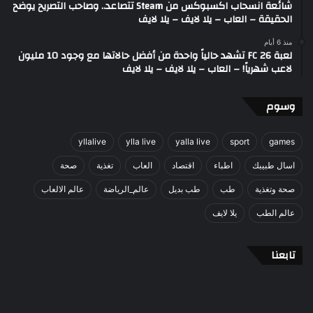
شائعة انسحاب اكسبوكس من Steam تتصاعد.. وصاحب التصريح يوضح
الحقيقة – العاب – يلا لايف – يلا لايف
منذ 6 أيام
لعبة FC 26 تشهد حالياً واحدة من أفضل حالاتها مع وجود 10 مليون
لاعب شهرياً! – العاب – يلا لايف – يلا لايف
وسوم
yllalive
ylla live
yalla live
sport
games
اسال طبيبك
اطباء
اقتصاد
العاب
تغذية
صحة
صحة وتغذية
طب
طب بديل
عالم_الرياضة
عالم الالعاب
عالم الطب
يلا لايف
تابعنا