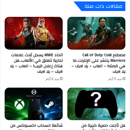
مقالات ذات صلة
ل
B
ا
l
ي
a
س
d
ت
e
ي
s
ش
o
ن
f
و
مصطلح Call of Duty: Cold
اتحاد WWE يسجل ثلاث علامات
F
Warriors ينتشر على الإنترنت..ما
تجارية تتعلق في الألعاب..هل
ا
i
هي قصته! – العاب – يلا لايف –
هناك إعلان قريب! – العاب – يلا
ل
r
يلا لايف
لايف – يلا لايف
أ
e
ج
:
منذ 5 أيام
منذ 6 أيام
ه
ح
ز
ي
ة
ث
ا
ا
ل
ل
ذ
أ
ك
س
هل تأجلت حصرية كبيرة من
شائعة انسحاب اكسبوكس من
ي
ا