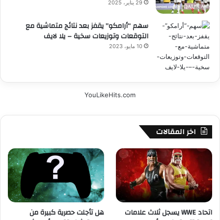
29 يناير، 2025
سهم “أرامكو” يقفز بعد نتائج متماشية مع
التوقعات وتوزيعات سخية – يلا لايف
10 مايو، 2023
YouLikeHits.com
اخر المقالات
اتحاد WWE يسجل ثلاث علامات
هل تأجلت حصرية كبيرة من