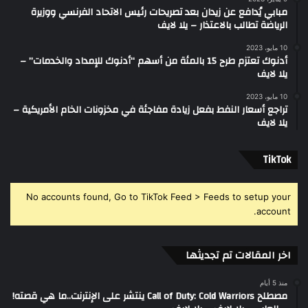
مبابي يُدافع عن زيدان بعد تصريحات رئيس الاتحاد الفرنسي ووزيرة
الرياضة تطالب بالاعتذار – يلا لايف
10 مايو، 2023
أدنوك تعتزم طرح 15 بالمئة من أسهم “أدنوك للإمداد والخدمات” –
يلا لايف
10 مايو، 2023
تراجع أسعار النفط بفعل زيادة مفاجئة في مخزونات الخام الأمريكية –
يلا لايف
‫TikTok
No accounts found, Go to TikTok Feed > Feeds to setup your
account.
اخر المقالات تم تجديثها
منذ 5 أيام
مصطلح Call of Duty: Cold Warriors ينتشر على الإنترنت..ما هي قصته!