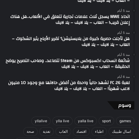
– العاب – يلا لايف – يلا لايف
منذ 5 أيام
اتحاد WWE يسجل ثلاث علامات تجارية تتعلق في الألعاب..هل هناك
إعلان قريب! – العاب – يلا لايف – يلا لايف
منذ 5 أيام
هل تأجلت حصرية كبيرة من بلايستيشن؟ تقرير الأرباح يثير الشكوك –
العاب – يلا لايف – يلا لايف
منذ 5 أيام
شائعة انسحاب اكسبوكس من Steam تتصاعد.. وصاحب التصريح يوضح
الحقيقة – العاب – يلا لايف – يلا لايف
منذ 6 أيام
لعبة FC 26 تشهد حالياً واحدة من أفضل حالاتها مع وجود 10 مليون
لاعب شهرياً! – العاب – يلا لايف – يلا لايف
وسوم
yllalive
ylla live
yalla live
sport
games
اسال طبيبك
اطباء
اقتصاد
العاب
تغذية
صحة