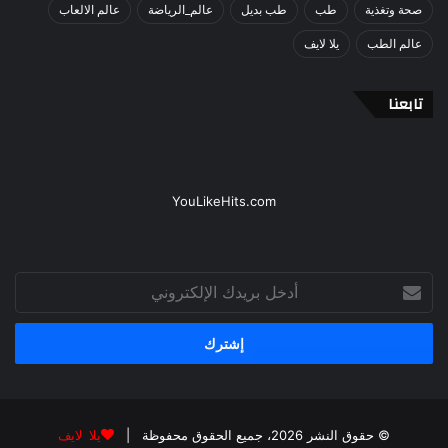
صحة وتغذية
طب
طب بديل
عالم_الرياضة
عالم الالعاب
عالم الطب
يلا لايف
تابعنا
YouLikeHits.com
أدخل
بريدك
الإلكتروني
© حقوق النشر 2026، جميع الحقوق محفوظة |
يلا لايف