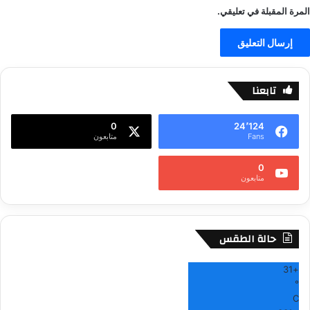
المرة المقبلة في تعليقي.
تابعنا
0
24٬124
Fans
متابعون
0
متابعون
حالة الطقس
31
+
°
C