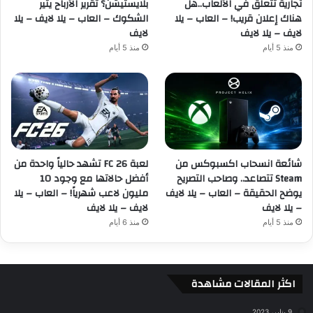
تجارية تتعلق في الألعاب..هل
بلايستيشن؟ تقرير الأرباح يثير
هناك إعلان قريب! – العاب – يلا
الشكوك – العاب – يلا لايف – يلا
لايف – يلا لايف
لايف
منذ 5 أيام
منذ 5 أيام
شائعة انسحاب اكسبوكس من
لعبة FC 26 تشهد حالياً واحدة من
Steam تتصاعد.. وصاحب التصريح
أفضل حالاتها مع وجود 10
يوضح الحقيقة – العاب – يلا لايف
مليون لاعب شهرياً! – العاب – يلا
– يلا لايف
لايف – يلا لايف
منذ 5 أيام
منذ 6 أيام
اكثر المقالات مشاهدة
9 يناير، 2023