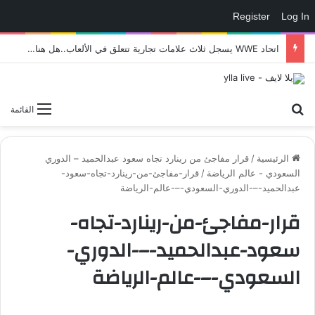
Register
Log In
اتحاد WWE يسجل ثلاث علامات تجارية تتعلق في الألعاب..هل هناك إعلان قريب! – العاب – يلا لايف – يلا لايف
بحث عن
القائمة
الرئيسية
/
قرار مفاجئ من رينارد تجاه سعود عبدالحميد – الدوري
السعودي - عالم الرياضة
/
قرار-مفاجئ-من-رينارد-تجاه-سعود-
عبدالحميد-–-الدوري-السعودي-–-عالم-الرياضة
قرار-مفاجئ-من-رينارد-تجاه-
سعود-عبدالحميد-–-الدوري-
السعودي-–-عالم-الرياضة