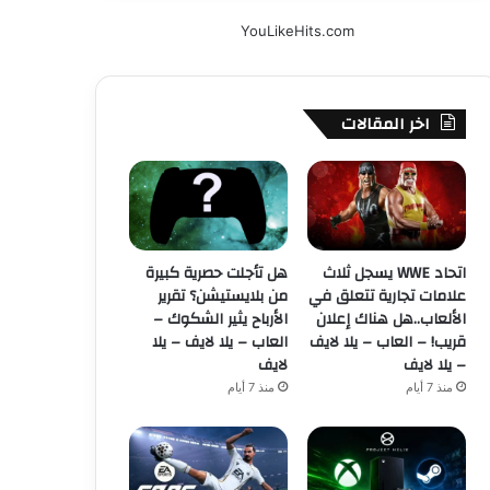
YouLikeHits.com
اخر المقالات
اتحاد WWE يسجل ثلاث
هل تأجلت حصرية كبيرة
علامات تجارية تتعلق في
من بلايستيشن؟ تقرير
الألعاب..هل هناك إعلان
الأرباح يثير الشكوك –
قريب! – العاب – يلا لايف
العاب – يلا لايف – يلا
– يلا لايف
لايف
منذ 7 أيام
منذ 7 أيام