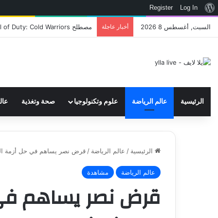
نبذة
Register
Log In
عن
السبت, أغسطس 8 2026
أخبار عاجلة
اتحاد WWE يسجل ثلاث علامات تجارية تتعلق في الألعاب..هل هناك إعلان قريب! – العاب – يلا لايف – يلا لايف
ووردبريس
الرئيسية
عالم الرياضة
علوم وتكنولوجيا
صحة وتغذية
عال
الرئيسية
/
عالم الرياضة
/
قرض نصر يساهم في حل أزمة الزمالك بـ25 مليون جنيه – الدوري المصر
عالم الرياضة
مشاهدة