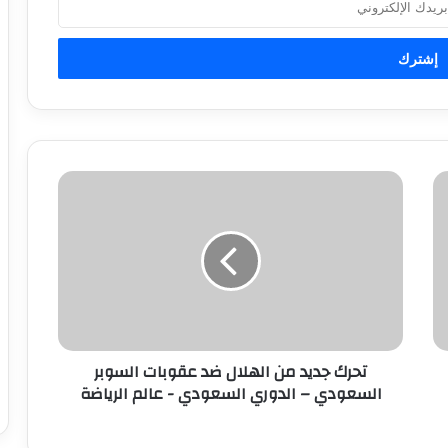
ت
ح
ر
ك
ج
د
ي
د
م
تحرك جديد من الهلال ضد عقوبات السوبر
ن
السعودي – الدوري السعودي - عالم الرياضة
ا
ل
ه