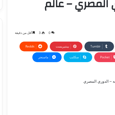
 المصري – عالم
0
3
أقل من دقيقة
بينتيريست
‫Pocket
سكايب
ماسنجر