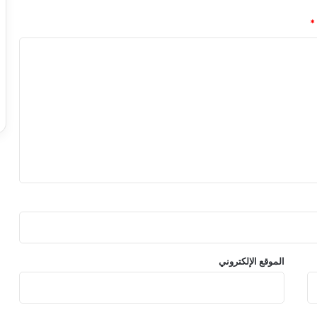
د
*
ي
–
ا
ل
د
و
ر
ي
ا
ل
س
ع
و
د
ي
-
الموقع الإلكتروني
ع
ا
ل
م