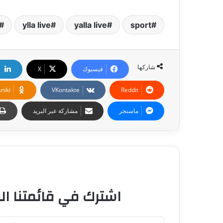
ylla live
yalla live
sport
شاركها
فيسبوك
‫X
niki
ماسنجر
مشاركة عبر البريد
اشترك في قائمتنا الب
أ