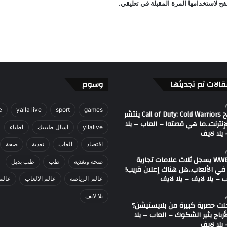
ح لاستخدامها المرة المقبلة في تعليقي.
ا
ل
ر
ي
ا
ض
ة
قالات تم تجديثها
وسوم
e
yalla live
sport
games
مصطلح Call of Duty: Cold Warriors ينتشر
إنترنت..ما هي قصته! – العاب – يلا
yllalive
اسال طبيبك
اطباء
يلا لايف
اقتصاد
العاب
تغذية
صحة
اتحاد WWE يسجل ثلاث علامات تجارية
صحة وتغذية
طب
طب بديل
في الألعاب..هل هناك إعلان قريب!
 – يلا لايف – يلا لايف
عالم_الرياضة
عالم الالعاب
عالم
يلا لايف
لت حصرية كبيرة من بلايستيشن؟
لأرباح يثير الشكوك – العاب – يلا
يلا لايف