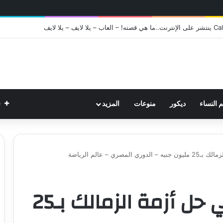
ت
م النساء
ديكور
منوعات
المزيد
ي – عالم الرياضة
قرض نصر يساهم في حل أزمة الزمالك بـ25