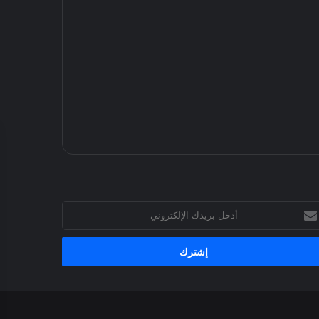
خل
يدك
إلكتروني