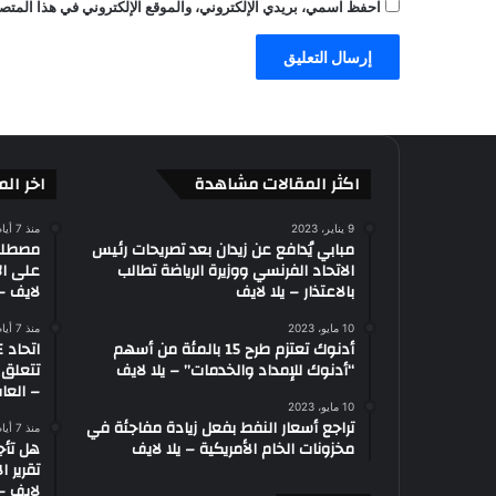
احفظ اسمي، بريدي الإلكتروني، والموقع الإلكتروني في هذا المتصف
ص
ر
ي
-
ع
ا
ل
م
اكثر المقالات مشاهدة
اخر الم
ا
ل
9 يناير، 2023
منذ 7 أيام
مبابي يُدافع عن زيدان بعد تصريحات رئيس
ر
الاتحاد الفرنسي ووزيرة الرياضة تطالب
على ال
ي
بالاعتذار – يلا لايف
لايف – 
ا
ض
10 مايو، 2023
منذ 7 أيام
ة
أدنوك تعتزم طرح 15 بالمئة من أسهم
“أدنوك للإمداد والخدمات” – يلا لايف
تتعلق 
– العاب
10 مايو، 2023
تراجع أسعار النفط بفعل زيادة مفاجئة في
منذ 7 أيام
مخزونات الخام الأمريكية – يلا لايف
هل تأج
تقرير ا
لايف – 