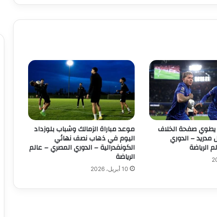
ل
ا
ل
ض
د
ع
ق
و
ب
ا
ت
ا
ل
يطوي صفحة الخلاف
موعد مباراة الزمالك وشباب بلوزداد
س
ل مدريد – الدوري
اليوم في ذهاب نصف نهائي
و
م الرياضة
الكونفدرالية – الدوري المصري – عالم
الرياضة
ب
ر
10 أبريل، 2026
ا
ل
س
ع
و