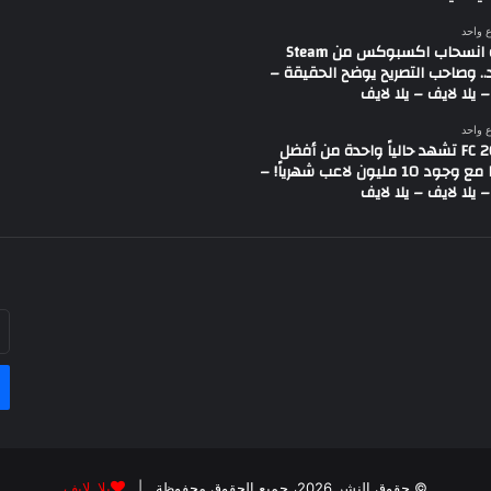
ع واحد
شائعة انسحاب اكسبوكس من Steam
.. وصاحب التصريح يوضح الحقيقة –
 يلا لايف – يلا لايف
ع واحد
لعبة FC 26 تشهد حالياً واحدة من أفضل
حالاتها مع وجود 10 مليون لاعب شهرياً! –
 يلا لايف – يلا لايف
أد
بر
ال
© حقوق النشر 2026، جميع الحقوق محفوظة |
يلا لايف