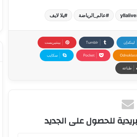
yllalive
عالم_الرياضة
يلا لايف
لينكدإن
بينتيريست
Odnoklass
‫Pocket
سكايب
طباعة
ريدية للحصول على الجديد