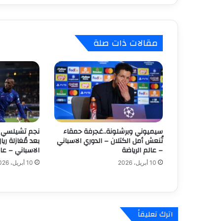
ي
ق
ة
ت
مقالات ذات صلة
م
ر
د
ا
ل
ل
ا
ع
ب
سيميوني وبرشلونة..عَجرفة حمقاء
نجم تشيلسي 
ي
تُنعش أمل الكتلان – الدوري الاسباني
بعد مُغازلة ريا
ن
– عالم الرياضة
الاسباني – عال
ق
10 أبريل، 2026
10 أبريل، 2026
ب
ل
م
و
ا
اترك تعليقاً
ج