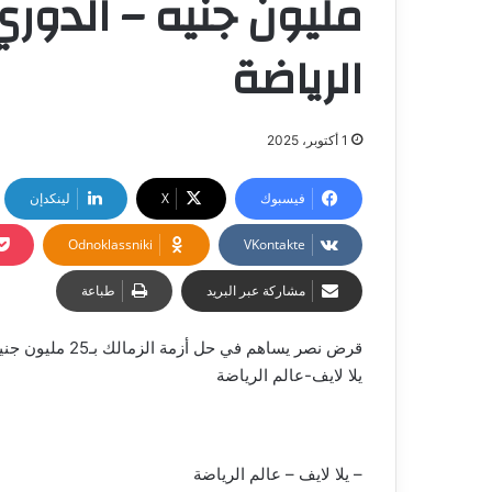
مليون جنيه – الدوري
الرياضة
1 أكتوبر، 2025
فيسبوك
‫X
لينكدإن
Odnoklassniki
مشاركة عبر البريد
طباعة
قرض نصر يساهم في حل أزمة الزمالك بـ25 مليون جنيه – الدوري المصري
يلا لايف-عالم الرياضة
– يلا لايف – عالم الرياضة