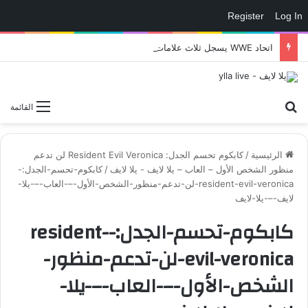
Register
Log In
اتحاد WWE يسجل ثلاث علامات تجارية تتعلق في الألعاب..هل هناك إعلان قريب! – العاب – يلا لايف – يلا لايف
بحث عن
القائمة
الرئيسية
/
كابكوم تحسم الجدل: Resident Evil Veronica لن تدعم
منظور الشخص الأول – العاب – يلا لايف - يلا لايف
/
كابكوم-تحسم-الجدل:-
resident-evil-veronica-لن-تدعم-منظور-الشخص-الأول-–-العاب-–-يلا-
لايف-–-يلا-لايف
كابكوم-تحسم-الجدل:-resident-
evil-veronica-لن-تدعم-منظور-
الشخص-الأول-–-العاب-–-يلا-