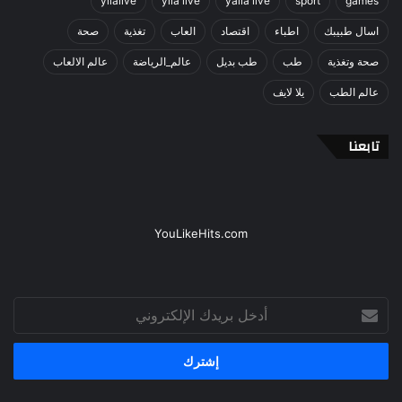
yllalive
ylla live
yalla live
sport
games
اسال طبيبك
اطباء
اقتصاد
العاب
تغذية
صحة
صحة وتغذية
طب
طب بديل
عالم_الرياضة
عالم الالعاب
عالم الطب
يلا لايف
تابعنا
YouLikeHits.com
أدخل
بريدك
الإلكتروني