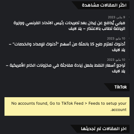
اكثر المقالات مشاهدة
9 يناير، 2023
مبابي يُدافع عن زيدان بعد تصريحات رئيس الاتحاد الفرنسي ووزيرة
الرياضة تطالب بالاعتذار – يلا لايف
10 مايو، 2023
أدنوك تعتزم طرح 15 بالمئة من أسهم “أدنوك للإمداد والخدمات” –
يلا لايف
10 مايو، 2023
تراجع أسعار النفط بفعل زيادة مفاجئة في مخزونات الخام الأمريكية –
يلا لايف
‫TikTok
No accounts found, Go to TikTok Feed > Feeds to setup your
account.
اخر المقالات تم تجديثها