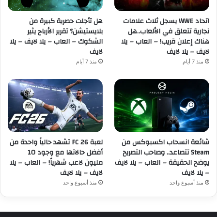
اتحاد WWE يسجل ثلاث علامات
هل تأجلت حصرية كبيرة من
تجارية تتعلق في الألعاب..هل
بلايستيشن؟ تقرير الأرباح يثير
هناك إعلان قريب! – العاب – يلا
الشكوك – العاب – يلا لايف – يلا
لايف – يلا لايف
لايف
منذ 7 أيام
منذ 7 أيام
شائعة انسحاب اكسبوكس من
لعبة FC 26 تشهد حالياً واحدة من
Steam تتصاعد.. وصاحب التصريح
أفضل حالاتها مع وجود 10
يوضح الحقيقة – العاب – يلا لايف
مليون لاعب شهرياً! – العاب – يلا
– يلا لايف
لايف – يلا لايف
منذ أسبوع واحد
منذ أسبوع واحد