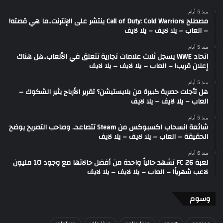
منذ 5 أيام
مصطلح Call of Duty: Cold Warriors ينتشر على الإنترنت..ما هي قصته!
– العاب – يلا لايف – يلا لايف
منذ 5 أيام
اتحاد WWE يسجل ثلاث علامات تجارية تتعلق في الألعاب..هل هناك
إعلان قريب! – العاب – يلا لايف – يلا لايف
منذ 5 أيام
هل تأجلت حصرية كبيرة من بلايستيشن؟ تقرير الأرباح يثير الشكوك –
العاب – يلا لايف – يلا لايف
منذ 5 أيام
شائعة انسحاب اكسبوكس من Steam تتصاعد.. وصاحب التصريح يوضح
الحقيقة – العاب – يلا لايف – يلا لايف
منذ 6 أيام
لعبة FC 26 تشهد حالياً واحدة من أفضل حالاتها مع وجود 10 مليون
لاعب شهرياً! – العاب – يلا لايف – يلا لايف
وسوم