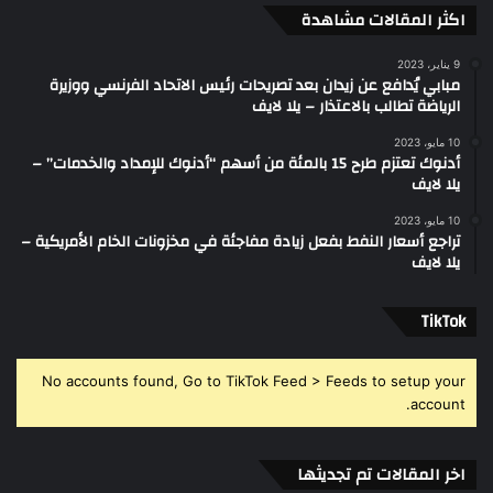
اكثر المقالات مشاهدة
9 يناير، 2023
مبابي يُدافع عن زيدان بعد تصريحات رئيس الاتحاد الفرنسي ووزيرة
الرياضة تطالب بالاعتذار – يلا لايف
10 مايو، 2023
أدنوك تعتزم طرح 15 بالمئة من أسهم “أدنوك للإمداد والخدمات” –
يلا لايف
10 مايو، 2023
تراجع أسعار النفط بفعل زيادة مفاجئة في مخزونات الخام الأمريكية –
يلا لايف
‫TikTok
No accounts found, Go to TikTok Feed > Feeds to setup your
account.
اخر المقالات تم تجديثها