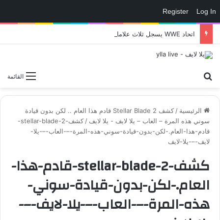
Register
Log In
اتحاد WWE يسجل ثلاث علامات تجارية تتعلق في الألعاب..هل هناك إعلان قريب! – العاب – يلا لايف – يلا لايف
بحث عن
القائمة
الرئيسية
/
كشف Stellar Blade 2 قادم هذا العام .. لكن بدون قيادة
سوني هذه المرة – العاب – يلا لايف - يلا لايف
/
كشف-stellar-blade-2-
قادم-هذا-العام.-لكن-بدون-قيادة-سوني-هذه-المرة-–-العاب-–-يلا-
لايف-–-يلا-لايف
كشف-stellar-blade-2-قادم-هذا-
العام.-لكن-بدون-قيادة-سوني-
هذه-المرة-–-العاب-–-يلا-لايف-–-