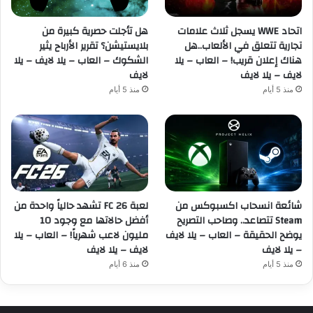
اتحاد WWE يسجل ثلاث علامات
هل تأجلت حصرية كبيرة من
تجارية تتعلق في الألعاب..هل
بلايستيشن؟ تقرير الأرباح يثير
هناك إعلان قريب! – العاب – يلا
الشكوك – العاب – يلا لايف – يلا
لايف – يلا لايف
لايف
منذ 5 أيام
منذ 5 أيام
شائعة انسحاب اكسبوكس من
لعبة FC 26 تشهد حالياً واحدة من
Steam تتصاعد.. وصاحب التصريح
أفضل حالاتها مع وجود 10
يوضح الحقيقة – العاب – يلا لايف
مليون لاعب شهرياً! – العاب – يلا
– يلا لايف
لايف – يلا لايف
منذ 5 أيام
منذ 6 أيام