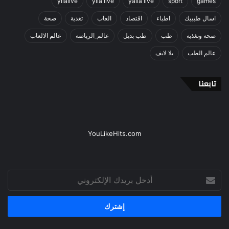
yllalive
ylla live
yalla live
sport
games
اسال طبيبك
اطباء
اقتصاد
العاب
تغذية
صحة
صحة وتغذية
طب
طب بديل
عالم_الرياضة
عالم الالعاب
عالم الطب
يلا لايف
تابعنا
YouLikeHits.com
أدخل
بريدك
الإلكتروني