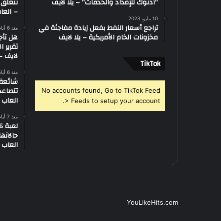
“أدنوك للإمداد والخدمات” – يلا لايف
تتعلق 
– العاب
10 مايو، 2023
تراجع أسعار النفط بفعل زيادة مفاجئة في
منذ 6 أيام
مخزونات الخام الأمريكية – يلا لايف
هل تأج
تقرير ا
لايف – 
‫TikTok
منذ 6 أيام
تتصاعد
No accounts found, Go to TikTok Feed
العاب –
> Feeds to setup your account.
منذ 7 أيام
العاب –
YouLikeHits.com