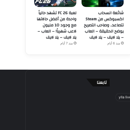
شائعة انسحاب
لعبة FC 26 تشهد حالياً
اكسبوكس من Steam
واحدة من أفضل حالاتها
تتصاعد.. وصاحب التصريح
مع وجود 10 مليون
يوضح الحقيقة – العاب
لاعب شهرياً! – العاب –
– يلا لايف – يلا لايف
يلا لايف – يلا لايف
منذ 6 أيام
منذ 7 أيام
تابعنا
ylla liv