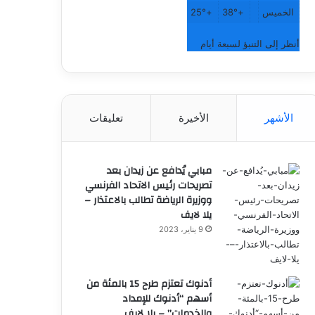
الخميس
+
38°
+
25°
أنظر إلى التنبؤ لسبعة أيام
الأشهر
الأخيرة
تعليقات
مبابي يُدافع عن زيدان بعد
تصريحات رئيس الاتحاد الفرنسي
ووزيرة الرياضة تطالب بالاعتذار –
يلا لايف
9 يناير، 2023
أدنوك تعتزم طرح 15 بالمئة من
أسهم “أدنوك للإمداد
والخدمات” – يلا لايف