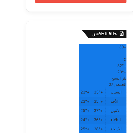
حالة الطقس
30
+
°
C
32°
+
23°
+
بئر السبع
الجمعة, 07
السبت
+
33°
+
23°
الأحد
+
35°
+
23°
الاثنين
+
37°
+
25°
الثلاثاء
+
36°
+
24°
الأربعاء
+
38°
+
25°