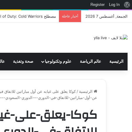
نبذة
Register
Log In
عن
الجمعة, أغسطس 7 2026
أخبار عاجلة
اتحاد WWE يسجل ثلاث علامات تجارية تتعلق في الألعاب..هل هناك إعلان قريب! – العاب – يلا لايف – يلا لايف
ووردبريس
الرئيسية
عالم الرياضة
علوم وتكنولوجيا
صحة وتغذية
عال
الرئيسية
/
كوكا يعلق على غيابه عن أول مباراتين للاتفاق ف
عن-أول-مباراتين-للاتفاق-في-الدوري-–-الدوري-السعودي-–-ع
كوكا-يعلق-على-غياب
للاتفاق-في-الدوري-