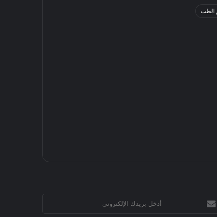
 الطب
خل
يدك