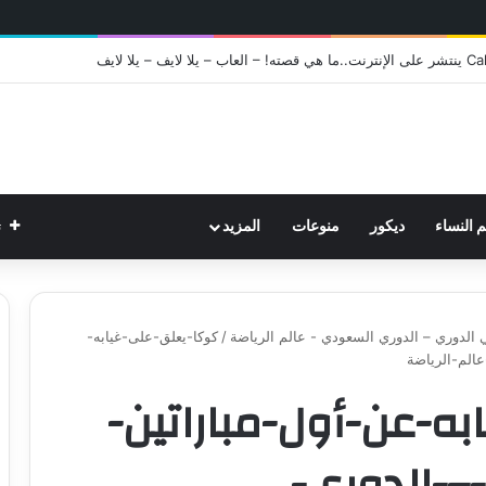
ت
م النساء
ديكور
منوعات
المزيد
ي الدوري – الدوري السعودي - عالم الرياضة
/
كوكا-يعلق-على-غيابه-
الم-الرياضة
ه-عن-أول-مباراتين-
–-الدوري-