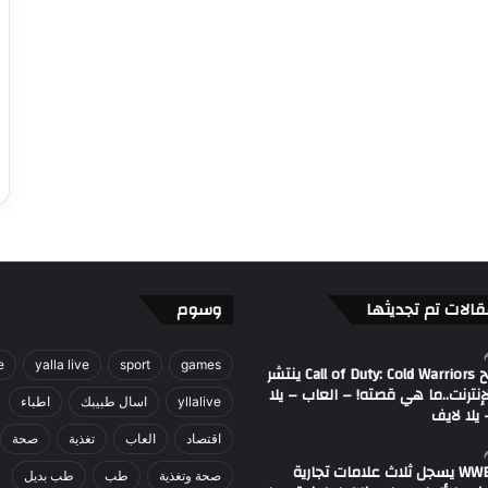
قالات تم تجديثها
وسوم
e
yalla live
sport
games
مصطلح Call of Duty: Cold Warriors ينتشر
إنترنت..ما هي قصته! – العاب – يلا
yllalive
اسال طبيبك
اطباء
يلا لايف
اقتصاد
العاب
تغذية
صحة
اتحاد WWE يسجل ثلاث علامات تجارية
صحة وتغذية
طب
طب بديل