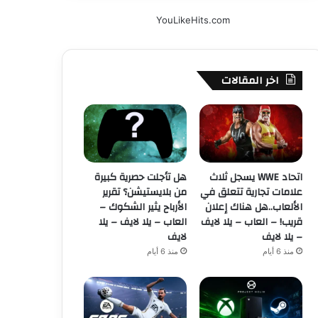
YouLikeHits.com
اخر المقالات
اتحاد WWE يسجل ثلاث
هل تأجلت حصرية كبيرة
علامات تجارية تتعلق في
من بلايستيشن؟ تقرير
الألعاب..هل هناك إعلان
الأرباح يثير الشكوك –
قريب! – العاب – يلا لايف
العاب – يلا لايف – يلا
– يلا لايف
لايف
منذ 6 أيام
منذ 6 أيام