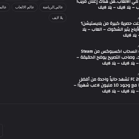
في الألعاب..هل هناك إعلان قريب!
 – يلا لايف – يلا لايف
عالم_الرياضة
عالم الالعاب
عالم
يلا لايف
لت حصرية كبيرة من بلايستيشن؟
لأرباح يثير الشكوك – العاب – يلا
يلا لايف
شائعة انسحاب اكسبوكس من Steam
.. وصاحب التصريح يوضح الحقيقة –
 يلا لايف – يلا لايف
لعبة FC 26 تشهد حالياً واحدة من أفضل
حالاتها مع وجود 10 مليون لاعب شهرياً! –
 يلا لايف – يلا لايف
أد
بر