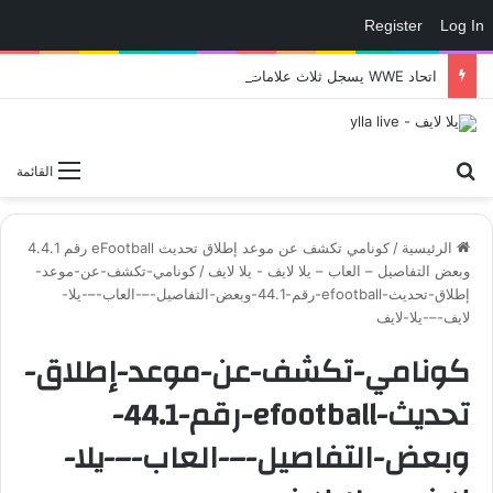
Register
Log In
اتحاد WWE يسجل ثلاث علامات تجارية تتعلق في الألعاب..هل هناك إعلان قريب! – العاب – يلا لايف – يلا لايف
بحث عن
القائمة
الرئيسية
/
كونامي تكشف عن موعد إطلاق تحديث eFootball رقم 4.4.1
وبعض التفاصيل – العاب – يلا لايف - يلا لايف
/
كونامي-تكشف-عن-موعد-
إطلاق-تحديث-efootball-رقم-44.1-وبعض-التفاصيل-–-العاب-–-يلا-
لايف-–-يلا-لايف
كونامي-تكشف-عن-موعد-إطلاق-
تحديث-efootball-رقم-44.1-
وبعض-التفاصيل-–-العاب-–-يلا-