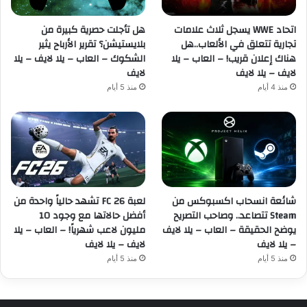
اتحاد WWE يسجل ثلاث علامات
هل تأجلت حصرية كبيرة من
تجارية تتعلق في الألعاب..هل
بلايستيشن؟ تقرير الأرباح يثير
هناك إعلان قريب! – العاب – يلا
الشكوك – العاب – يلا لايف – يلا
لايف – يلا لايف
لايف
منذ 4 أيام
منذ 5 أيام
شائعة انسحاب اكسبوكس من
لعبة FC 26 تشهد حالياً واحدة من
Steam تتصاعد.. وصاحب التصريح
أفضل حالاتها مع وجود 10
يوضح الحقيقة – العاب – يلا لايف
مليون لاعب شهرياً! – العاب – يلا
– يلا لايف
لايف – يلا لايف
منذ 5 أيام
منذ 5 أيام