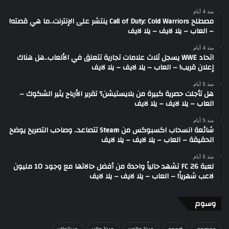
منذ 4 أيام
مصطلح Call of Duty: Cold Warriors ينتشر على الإنترنت..ما هي قصته!
– العاب – يلا لايف – يلا لايف
منذ 4 أيام
اتحاد WWE يسجل ثلاث علامات تجارية تتعلق في الألعاب..هل هناك
إعلان قريب! – العاب – يلا لايف – يلا لايف
منذ 5 أيام
هل تأجلت حصرية كبيرة من بلايستيشن؟ تقرير الأرباح يثير الشكوك –
العاب – يلا لايف – يلا لايف
منذ 5 أيام
شائعة انسحاب اكسبوكس من Steam تتصاعد.. وصاحب التصريح يوضح
الحقيقة – العاب – يلا لايف – يلا لايف
منذ 5 أيام
لعبة FC 26 تشهد حالياً واحدة من أفضل حالاتها مع وجود 10 مليون
لاعب شهرياً! – العاب – يلا لايف – يلا لايف
وسوم