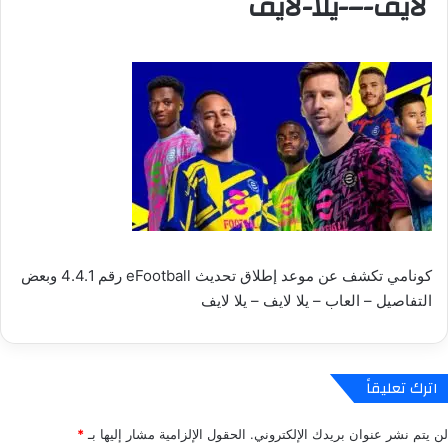
لايف-–-يلا-لايف
كونامي تكشف عن موعد إطلاق تحديث eFootball رقم 4.4.1 وبعض
التفاصيل – العاب – يلا لايف – يلا لايف
اترك تعليقاً
لن يتم نشر عنوان بريدك الإلكتروني.
الحقول الإلزامية مشار إليها بـ
*