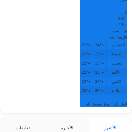
32
+
°
C
34°
+
23°
+
بئر السبع
الأربعاء, 05
الخميس
+
34°
+
22°
الجمعة
+
33°
+
22°
السبت
+
33°
+
22°
الأحد
+
35°
+
23°
الاثنين
+
37°
+
24°
الثلاثاء
+
38°
+
25°
أنظر إلى التنبؤ لسبعة أيام
الأشهر
الأخيرة
تعليقات