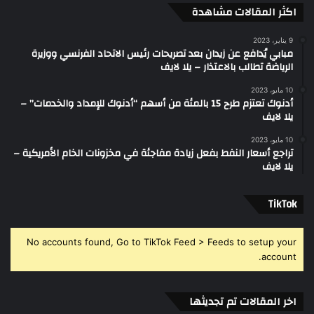
اكثر المقالات مشاهدة
9 يناير، 2023
مبابي يُدافع عن زيدان بعد تصريحات رئيس الاتحاد الفرنسي ووزيرة
الرياضة تطالب بالاعتذار – يلا لايف
10 مايو، 2023
أدنوك تعتزم طرح 15 بالمئة من أسهم “أدنوك للإمداد والخدمات” –
يلا لايف
10 مايو، 2023
تراجع أسعار النفط بفعل زيادة مفاجئة في مخزونات الخام الأمريكية –
يلا لايف
‫TikTok
No accounts found, Go to TikTok Feed > Feeds to setup your
account.
اخر المقالات تم تجديثها