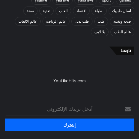
yllalive
ylla live
yalla live
sport
games
اسال طبيبك
اطباء
اقتصاد
العاب
تغذية
صحة
صحة وتغذية
طب
طب بديل
عالم_الرياضة
عالم الالعاب
عالم الطب
يلا لايف
تابعنا
YouLikeHits.com
أدخل
بريدك
الإلكتروني