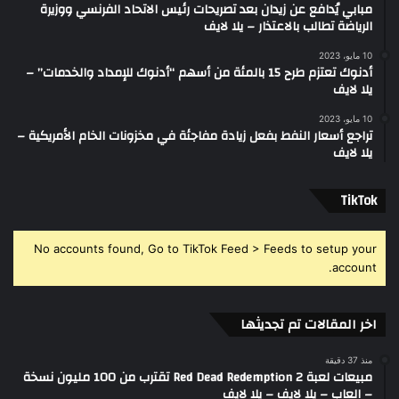
مبابي يُدافع عن زيدان بعد تصريحات رئيس الاتحاد الفرنسي ووزيرة
الرياضة تطالب بالاعتذار – يلا لايف
10 مايو، 2023
أدنوك تعتزم طرح 15 بالمئة من أسهم “أدنوك للإمداد والخدمات” –
يلا لايف
10 مايو، 2023
تراجع أسعار النفط بفعل زيادة مفاجئة في مخزونات الخام الأمريكية –
يلا لايف
‫TikTok
No accounts found, Go to TikTok Feed > Feeds to setup your
account.
اخر المقالات تم تجديثها
منذ 37 دقيقة
مبيعات لعبة Red Dead Redemption 2 تقترب من 100 مليون نسخة
– العاب – يلا لايف – يلا لايف