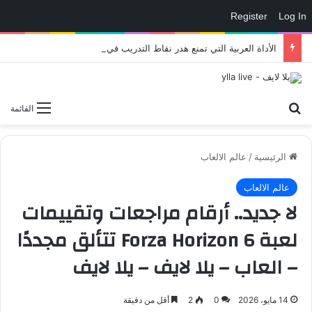
Register
Log In
الأداة العربية التي تمنع هدر نقاط التدريب في eFootball وتمنحك لاعبًا أقوى داخل الملعب – العاب – يلا لايف – يلا لايف
بحث عن
القائمة
الرئيسية
/
عالم الالعاب
عالم الالعاب
لا جديد.. أرقام مراجعات وتقييمات
لعبة Forza Horizon 6 تتألق مجددًا
– العاب – يلا لايف – يلا لايف
14 مايو، 2026
0
2
أقل من دقيقة