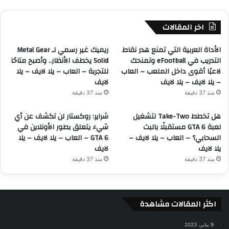
اخر المقالات
الأداة العربية التي تمنع هدر نقاط
ريميك غير رسمي لـ Metal Gear
التدريب في eFootball وتمنحك
Solid يخطف الأنظار.. وأصبح متاحًا
لاعبًا أقوى داخل الملعب – العاب
للتجربة – العاب – يلا لايف – يلا
– يلا لايف – يلا لايف
لايف
منذ 37 دقيقة
منذ 37 دقيقة
هل تخطط Take-Two لتشغيل
شراير: روكستار لن تكشف عن أي
لعبة GTA 6 مستقبلًا بالبث
شيء يتعلق بطور الأونلاين في
السحابي؟ – العاب – يلا لايف –
GTA 6 – العاب – يلا لايف – يلا
يلا لايف
لايف
منذ 37 دقيقة
منذ 37 دقيقة
اكثر المقالات مشاهدة
9 يناير، 2023