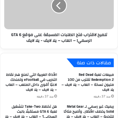
د
ي
ث
ح
P
ل
l
ا
a
ق
y
ت
تلميح لاقتراب فتح الطلبات المسبقة على موقع GTA 6
S
ر
الرسمي! – العاب – يلا لايف - يلا لايف
t
ا
a
ب
t
ف
i
ت
مقالات ذات صلة
o
ح
n
ا
ا
ل
مبيعات لعبة Red Dead
الأداة العربية التي تمنع هدر نقاط
ل
ط
Redemption 2 تقترب من 100
التدريب في eFootball وتمنحك
ق
مليون نسخة – العاب – يلا لايف –
لاعبًا أقوى داخل الملعب – العاب
ل
يلا لايف
– يلا لايف – يلا لايف
ا
ب
د
ا
منذ 37 دقيقة
منذ 37 دقيقة
م
ت
و
ريميك غير رسمي لـ Metal Gear
هل تخطط Take-Two لتشغيل
ا
Solid يخطف الأنظار.. وأصبح متاحًا
لعبة GTA 6 مستقبلًا بالبث
ر
ل
للتجربة – العاب – يلا لايف – يلا
السحابي؟ – العاب – يلا لايف – يلا
ب
م