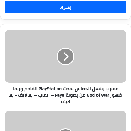
خ
ل
ب
ر
ي
د
م
ك
س
ا
ر
ل
ب
إ
ي
ل
ش
ك
ع
ت
ل
ر
ا
مسرب يشعل الحماس لحدث PlayStation القادم وربما
و
ل
ظهور God of War من بطولة Faye – العاب – يلا لايف - يلا
ن
ح
لايف
ي
م
ا
س
ت
ل
ل
ح
م