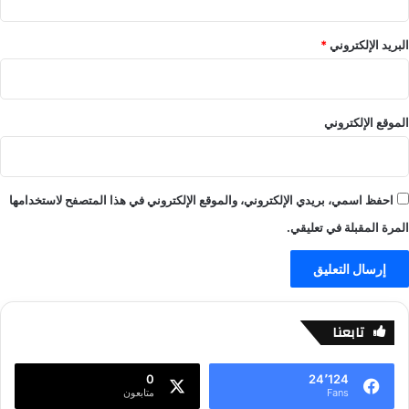
F
!
a
–
البريد الإلكتروني
*
y
ا
e
ل
–
ع
ا
ا
ل
الموقع الإلكتروني
ب
ع
–
ا
ي
ب
ل
–
احفظ اسمي، بريدي الإلكتروني، والموقع الإلكتروني في هذا المتصفح لاستخدامها
ا
ي
ل
المرة المقبلة في تعليقي.
ل
ا
ا
ي
ل
ف
ا
-
ي
ي
تابعنا
ف
ل
-
ا
ي
ل
0
24٬124
ل
ا
Fans
متابعون