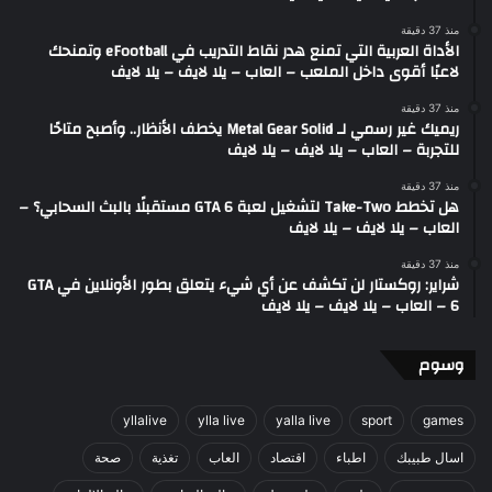
منذ 37 دقيقة
الأداة العربية التي تمنع هدر نقاط التدريب في eFootball وتمنحك
لاعبًا أقوى داخل الملعب – العاب – يلا لايف – يلا لايف
منذ 37 دقيقة
ريميك غير رسمي لـ Metal Gear Solid يخطف الأنظار.. وأصبح متاحًا
للتجربة – العاب – يلا لايف – يلا لايف
منذ 37 دقيقة
هل تخطط Take-Two لتشغيل لعبة GTA 6 مستقبلًا بالبث السحابي؟ –
العاب – يلا لايف – يلا لايف
منذ 37 دقيقة
شراير: روكستار لن تكشف عن أي شيء يتعلق بطور الأونلاين في GTA
6 – العاب – يلا لايف – يلا لايف
وسوم
yllalive
ylla live
yalla live
sport
games
اسال طبيبك
اطباء
اقتصاد
العاب
تغذية
صحة