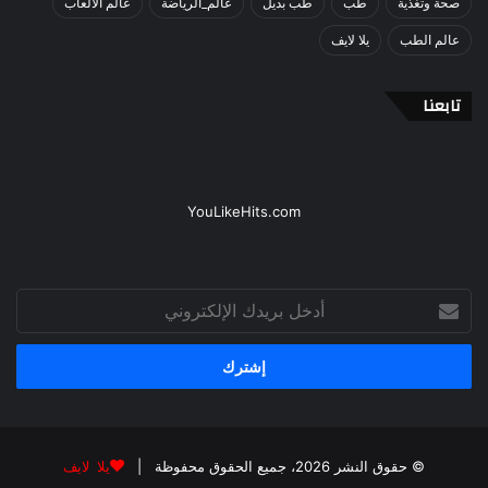
صحة وتغذية
طب
طب بديل
عالم_الرياضة
عالم الالعاب
عالم الطب
يلا لايف
تابعنا
YouLikeHits.com
أدخل
بريدك
الإلكتروني
© حقوق النشر 2026، جميع الحقوق محفوظة |
يلا لايف