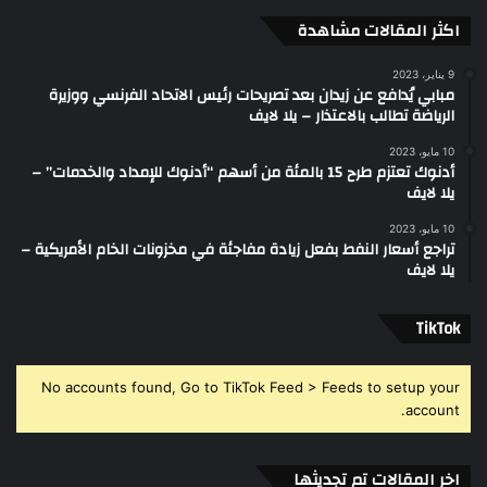
اكثر المقالات مشاهدة
9 يناير، 2023
مبابي يُدافع عن زيدان بعد تصريحات رئيس الاتحاد الفرنسي ووزيرة
الرياضة تطالب بالاعتذار – يلا لايف
10 مايو، 2023
أدنوك تعتزم طرح 15 بالمئة من أسهم “أدنوك للإمداد والخدمات” –
يلا لايف
10 مايو، 2023
تراجع أسعار النفط بفعل زيادة مفاجئة في مخزونات الخام الأمريكية –
يلا لايف
‫TikTok
No accounts found, Go to TikTok Feed > Feeds to setup your
account.
اخر المقالات تم تجديثها