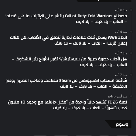
منذ 6 أيام
مصطلح Call of Duty: Cold Warriors ينتشر على الإنترنت..ما هي قصته!
– العاب – يلا لايف – يلا لايف
منذ 6 أيام
اتحاد WWE يسجل ثلاث علامات تجارية تتعلق في الألعاب..هل هناك
إعلان قريب! – العاب – يلا لايف – يلا لايف
منذ 7 أيام
هل تأجلت حصرية كبيرة من بلايستيشن؟ تقرير الأرباح يثير الشكوك –
العاب – يلا لايف – يلا لايف
منذ 7 أيام
شائعة انسحاب اكسبوكس من Steam تتصاعد.. وصاحب التصريح يوضح
الحقيقة – العاب – يلا لايف – يلا لايف
منذ أسبوع واحد
لعبة FC 26 تشهد حالياً واحدة من أفضل حالاتها مع وجود 10 مليون
لاعب شهرياً! – العاب – يلا لايف – يلا لايف
وسوم