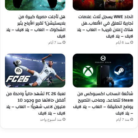
اتحاد WWE يسجل ثلاث علامات
هل تأجلت حصرية كبيرة من
تجارية تتعلق في الألعاب..هل
بلايستيشن؟ تقرير الأرباح يثير
هناك إعلان قريب! – العاب – يلا
الشكوك – العاب – يلا لايف – يلا
لايف – يلا لايف
لايف
منذ 6 أيام
منذ 7 أيام
شائعة انسحاب اكسبوكس من
لعبة FC 26 تشهد حالياً واحدة من
Steam تتصاعد.. وصاحب التصريح
أفضل حالاتها مع وجود 10
يوضح الحقيقة – العاب – يلا لايف
مليون لاعب شهرياً! – العاب – يلا
– يلا لايف
لايف – يلا لايف
منذ 7 أيام
منذ أسبوع واحد