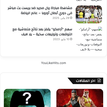
مشاهدة مباراة ريال مدريد ضد بريست بث مباشر
فى دوري أبطال أوروبا – عالم الرياضة
29 يناير، 2025
سهم “أرامكو” يقفز بعد نتائج متماشية مع
التوقعات وتوزيعات سخية – يلا لايف
10 مايو، 2023
YouLikeHits.com
اخر المقالات