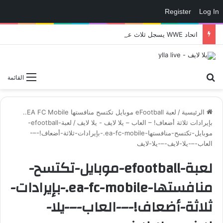
Register
Log In
اتحاد WWE يسجل ثلاث علامات تجارية تتعلق في الألعاب..هل هناك إعلان قريب! – العاب – يلا لايف – يلا لايف
بحث عن
القائمة
الرئيسية
/
لعبة eFootball موبايل تكتسح منافستها EA FC Mobile..
بإيرادات ثلاثة أضعاف! – العاب – يلا لايف - يلا لايف
/
لعبة-efootball-
موبايل-تكتسح-منافستها-ea-fc-mobile.-بإيرادات-ثلاثة-أضعاف!-–-
العاب-–-يلا-لايف-–-يلا-لايف
لعبة-efootball-موبايل-تكتسح-
منافستها-ea-fc-mobile.-بإيرادات-
ثلاثة-أضعاف!-–-العاب-–-يلا-