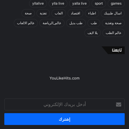
yllalive
ylla live
yalla live
sport
games
اسال طبيبك
اطباء
اقتصاد
العاب
تغذية
صحة
صحة وتغذية
طب
طب بديل
عالم_الرياضة
عالم الالعاب
عالم الطب
يلا لايف
تابعنا
YouLikeHits.com
أدخل
بريدك
الإلكتروني