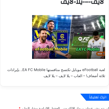
لايف-–-يلا-لايف
لعبة eFootball موبايل تكتسح منافستها EA FC Mobile.. بإيرادات
ثلاثة أضعاف! – العاب – يلا لايف – يلا لايف
اترك تعليقاً
لن يتم نشر عنوان بريدك الإلكتروني.
الحقول الإلزامية مشار إليها بـ
*