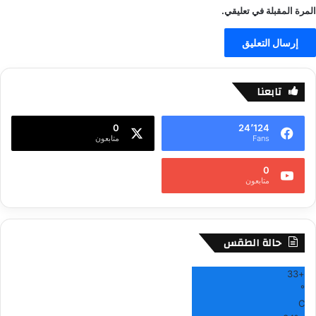
المرة المقبلة في تعليقي.
تابعنا
0
24٬124
Fans
متابعون
0
متابعون
حالة الطقس
33
+
°
C