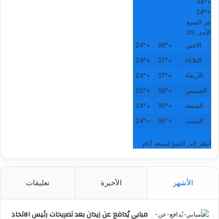
34°
+
24°
+
بئر السبع
الأحد, 09
الاثنين
+
36°
+
24°
الثلاثاء
+
37°
+
24°
الأربعاء
+
37°
+
24°
الخميس
+
38°
+
25°
الجمعة
+
35°
+
24°
السبت
+
36°
+
24°
أنظر إلى التنبؤ لسبعة أيام
الأشهر
الأخيرة
تعليقات
مبابي يُدافع عن زيدان بعد تصريحات رئيس الاتحاد