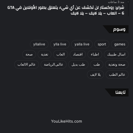
منذ 3 ساعات
شراير: روكستار لن تكشف عن أي شيء يتعلق بطور الأونلاين في GTA
6 – العاب – يلا لايف – يلا لايف
وسوم
yllalive
ylla live
yalla live
sport
games
اسال طبيبك
اطباء
اقتصاد
العاب
تغذية
صحة
صحة وتغذية
طب
طب بديل
عالم_الرياضة
عالم الالعاب
عالم الطب
يلا لايف
تابعنا
YouLikeHits.com