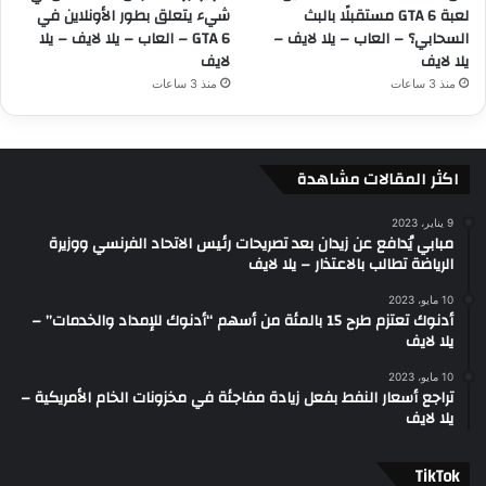
لعبة GTA 6 مستقبلًا بالبث
شيء يتعلق بطور الأونلاين في
السحابي؟ – العاب – يلا لايف –
GTA 6 – العاب – يلا لايف – يلا
يلا لايف
لايف
منذ 3 ساعات
منذ 3 ساعات
اكثر المقالات مشاهدة
9 يناير، 2023
مبابي يُدافع عن زيدان بعد تصريحات رئيس الاتحاد الفرنسي ووزيرة
الرياضة تطالب بالاعتذار – يلا لايف
10 مايو، 2023
أدنوك تعتزم طرح 15 بالمئة من أسهم “أدنوك للإمداد والخدمات” –
يلا لايف
10 مايو، 2023
تراجع أسعار النفط بفعل زيادة مفاجئة في مخزونات الخام الأمريكية –
يلا لايف
‫TikTok