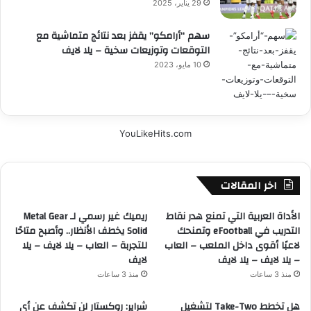
29 يناير، 2025
سهم “أرامكو” يقفز بعد نتائج متماشية مع
التوقعات وتوزيعات سخية – يلا لايف
10 مايو، 2023
YouLikeHits.com
اخر المقالات
الأداة العربية التي تمنع هدر نقاط
ريميك غير رسمي لـ Metal Gear
التدريب في eFootball وتمنحك
Solid يخطف الأنظار.. وأصبح متاحًا
لاعبًا أقوى داخل الملعب – العاب
للتجربة – العاب – يلا لايف – يلا
– يلا لايف – يلا لايف
لايف
منذ 3 ساعات
منذ 3 ساعات
هل تخطط Take-Two لتشغيل
شراير: روكستار لن تكشف عن أي