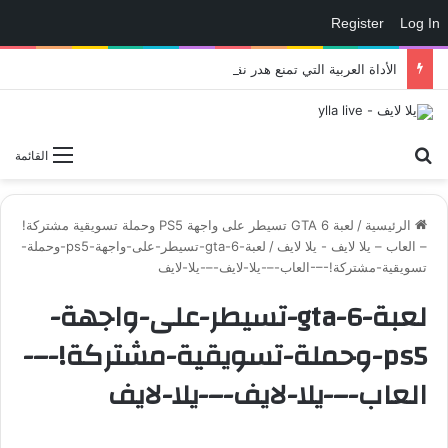
Register
Log In
الأداة العربية التي تمنع هدر نقاط التدريب في eFootball وتمنحك لاعبًا أقوى داخل الملعب – العاب – يلا لايف – يلا لايف
بحث عن
القائمة
الرئيسية
/
لعبة GTA 6 تسيطر على واجهة PS5 وحملة تسويقية مشتركة!
– العاب – يلا لايف - يلا لايف
/
لعبة-gta-6-تسيطر-على-واجهة-ps5-وحملة-
تسويقية-مشتركة!-–-العاب-–-يلا-لايف-–-يلا-لايف
لعبة-gta-6-تسيطر-على-واجهة-
ps5-وحملة-تسويقية-مشتركة!-–-
العاب-–-يلا-لايف-–-يلا-لايف