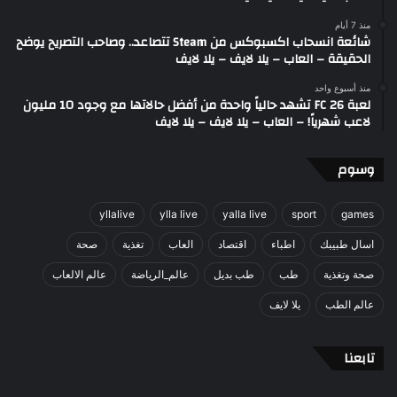
منذ 7 أيام
شائعة انسحاب اكسبوكس من Steam تتصاعد.. وصاحب التصريح يوضح
الحقيقة – العاب – يلا لايف – يلا لايف
منذ أسبوع واحد
لعبة FC 26 تشهد حالياً واحدة من أفضل حالاتها مع وجود 10 مليون
لاعب شهرياً! – العاب – يلا لايف – يلا لايف
وسوم
yllalive
ylla live
yalla live
sport
games
اسال طبيبك
اطباء
اقتصاد
العاب
تغذية
صحة
صحة وتغذية
طب
طب بديل
عالم_الرياضة
عالم الالعاب
عالم الطب
يلا لايف
تابعنا