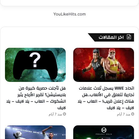
YouLikeHits.com
اخر المقالات
اتحاد WWE يسجل ثلاث علامات
هل تأجلت حصرية كبيرة من
تجارية تتعلق في الألعاب..هل
بلايستيشن؟ تقرير الأرباح يثير
هناك إعلان قريب! – العاب – يلا
الشكوك – العاب – يلا لايف – يلا
لايف – يلا لايف
لايف
منذ 7 أيام
منذ 7 أيام