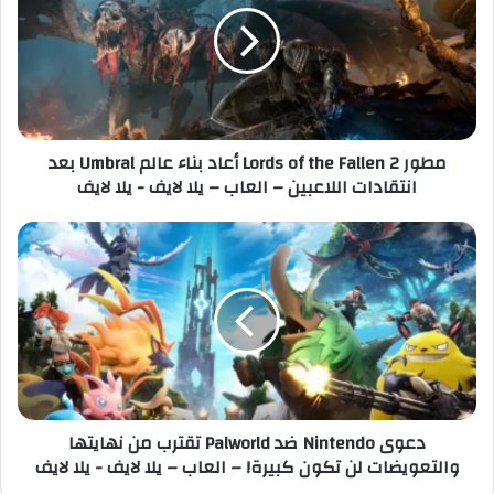
ل
ر
إ
L
ل
o
ك
r
ت
d
ر
s
مطور Lords of the Fallen 2 أعاد بناء عالم Umbral بعد
و
o
انتقادات اللاعبين – العاب – يلا لايف - يلا لايف
ن
f
ي
t
h
د
e
ع
F
و
a
ى
l
N
l
i
e
n
n
t
2
e
دعوى Nintendo ضد Palworld تقترب من نهايتها
أ
n
والتعويضات لن تكون كبيرة! – العاب – يلا لايف - يلا لايف
ع
d
ا
o