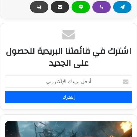
اشترك في قائمتنا البريدية للحصول
على الجديد
أ
د
خ
ل
ب
ر
ي
د
م
ك
ط
ا
و