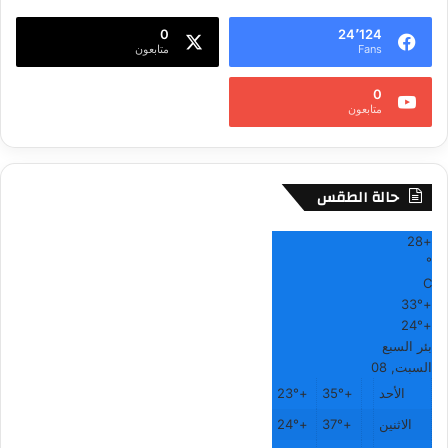
ل
0
24٬124
ا
Fans
متابعون
ي
ف
0
متابعون
حالة الطقس
28
+
°
C
33°
+
24°
+
بئر السبع
السبت, 08
الأحد
+
35°
+
23°
الاثنين
+
37°
+
24°