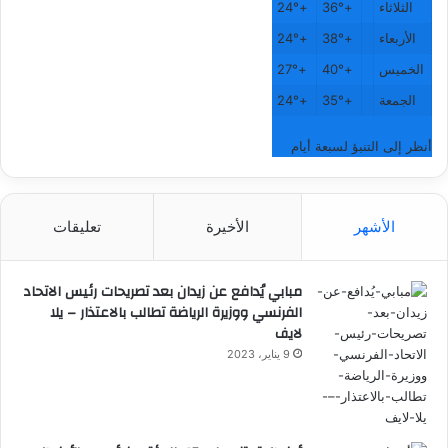
الثلاثاء
+
36°
+
24°
الأربعاء
+
38°
+
24°
الخميس
+
40°
+
27°
الجمعة
+
35°
+
24°
أنظر إلى التنبؤ لسبعة أيام
الأشهر
الأخيرة
تعليقات
مبابي يُدافع عن زيدان بعد تصريحات رئيس الاتحاد
الفرنسي ووزيرة الرياضة تطالب بالاعتذار – يلا
لايف
9 يناير، 2023