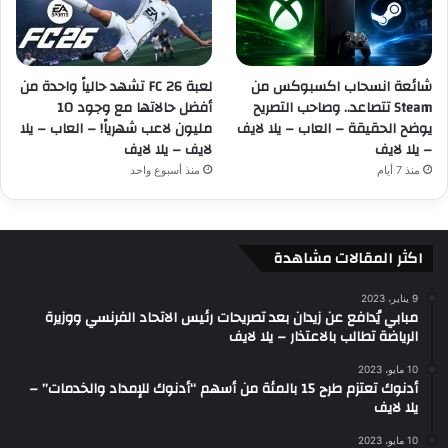
شائعة انسحاب اكسبوكس من
لعبة FC 26 تشهد حالياً واحدة من
Steam تتصاعد.. وصاحب التصريح
أفضل حالاتها مع وجود 10
يوضح الحقيقة – العاب – يلا لايف
مليون لاعب شهرياً! – العاب – يلا
– يلا لايف
لايف – يلا لايف
منذ 7 أيام
منذ أسبوع واحد
اكثر المقالات مشاهدة
9 يناير، 2023
مبابي يُدافع عن زيدان بعد تصريحات رئيس الاتحاد الفرنسي ووزيرة
الرياضة تطالب بالاعتذار – يلا لايف
10 مايو، 2023
أدنوك تعتزم طرح 15 بالمئة من أسهم “أدنوك للإمداد والخدمات” –
يلا لايف
10 مايو، 2023