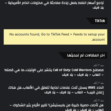
تراجع أسعار النفط بفعل زيادة مفاجئة في مخزونات الخام الأمريكية –
يلا لايف
‫TikTok
No accounts found, Go to TikTok Feed > Feeds to setup your
account.
اخر المقالات تم تجديثها
منذ 7 أيام
مصطلح Call of Duty: Cold Warriors ينتشر على الإنترنت..ما هي قصته!
– العاب – يلا لايف – يلا لايف
منذ 7 أيام
اتحاد WWE يسجل ثلاث علامات تجارية تتعلق في الألعاب..هل هناك
إعلان قريب! – العاب – يلا لايف – يلا لايف
منذ 7 أيام
هل تأجلت حصرية كبيرة من بلايستيشن؟ تقرير الأرباح يثير الشكوك –
العاب – يلا لايف – يلا لايف