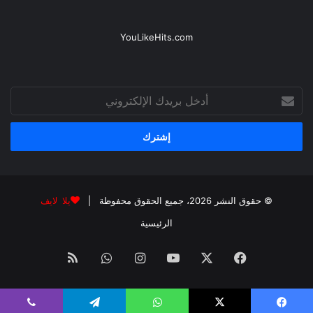
YouLikeHits.com
أدخل
بريدك
الإلكتروني
© حقوق النشر 2026، جميع الحقوق محفوظة |
يلا لايف
الرئيسية
فيسبوك
‫X
‫YouTube
انستقرام
واتساب
ملخص
الموقع