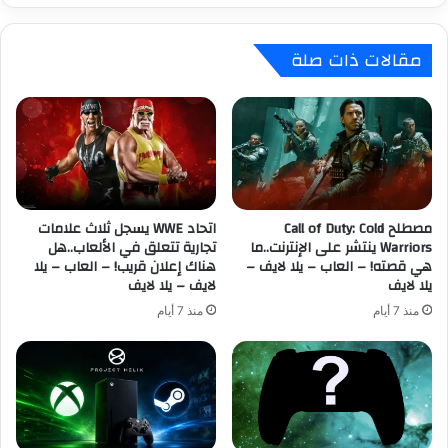
د
ض
ب
د
مقالات ذات صلة
ن
P
ا
a
ء
l
ع
w
ا
o
ل
r
م
l
U
d
m
مصطلح Call of Duty: Cold
اتحاد WWE يسجل ثلاث علامات
ت
Warriors ينتشر على الإنترنت..ما
تجارية تتعلق في الألعاب..هل
b
ق
هي قصته! – العاب – يلا لايف –
هناك إعلان قريب! – العاب – يلا
r
ت
يلا لايف
لايف – يلا لايف
a
ر
l
ب
منذ 7 أيام
منذ 7 أيام
ب
م
ع
ن
د
ن
ا
ه
ن
ا
ت
ي