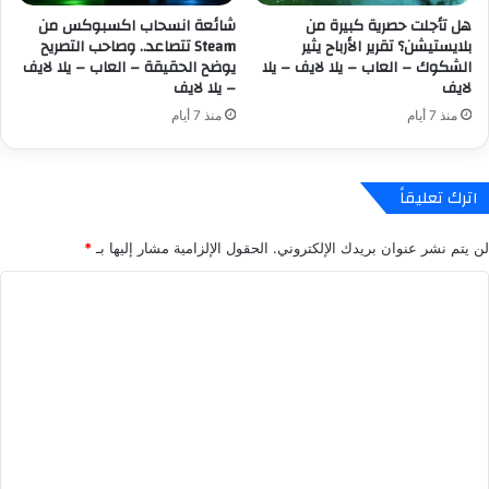
ق
ت
هل تأجلت حصرية كبيرة من
شائعة انسحاب اكسبوكس من
ا
ه
بلايستيشن؟ تقرير الأرباح يثير
Steam تتصاعد.. وصاحب التصريح
د
ا
الشكوك – العاب – يلا لايف – يلا
يوضح الحقيقة – العاب – يلا لايف
ا
و
لايف
– يلا لايف
ت
ا
منذ 7 أيام
منذ 7 أيام
ا
ل
ل
ت
ل
ع
ا
و
اترك تعليقاً
ع
ي
ب
ض
لن يتم نشر عنوان بريدك الإلكتروني.
الحقول الإلزامية مشار إليها بـ
*
ي
ا
ن
ت
ا
–
ل
ل
ا
ن
ل
ت
ت
ع
ك
ع
ا
و
ل
ب
ن
–
ك
ي
ي
ب
ق
ل