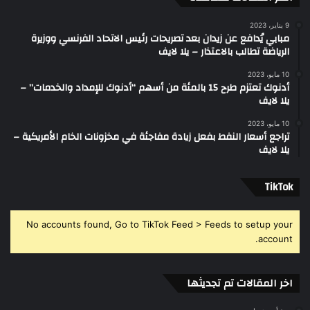
9 يناير، 2023
مبابي يُدافع عن زيدان بعد تصريحات رئيس الاتحاد الفرنسي ووزيرة
الرياضة تطالب بالاعتذار – يلا لايف
10 مايو، 2023
أدنوك تعتزم طرح 15 بالمئة من أسهم “أدنوك للإمداد والخدمات” –
يلا لايف
10 مايو، 2023
تراجع أسعار النفط بفعل زيادة مفاجئة في مخزونات الخام الأمريكية –
يلا لايف
‫TikTok
No accounts found, Go to TikTok Feed > Feeds to setup your
account.
اخر المقالات تم تجديثها