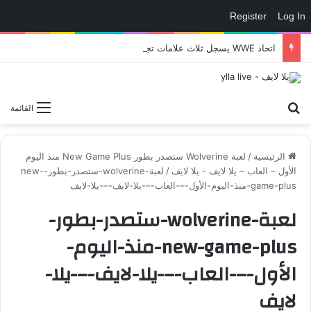
Register
Log In
اتحاد WWE يسجل ثلاث علامات تجارية تتعلق في الألعاب..هل هناك إعلان قريب! – العاب – يلا لايف – يلا لايف
بحث عن
القائمة
الرئيسية
/
لعبة Wolverine ستصدر بطور New Game Plus منذ اليوم
الأول – العاب – يلا لايف - يلا لايف
/
لعبة-wolverine-ستصدر-بطور-new-
game-plus-منذ-اليوم-الأول-–-العاب-–-يلا-لايف-–-يلا-لايف
لعبة-wolverine-ستصدر-بطور-
new-game-plus-منذ-اليوم-
الأول-–-العاب-–-يلا-لايف-–-يلا-
لايف