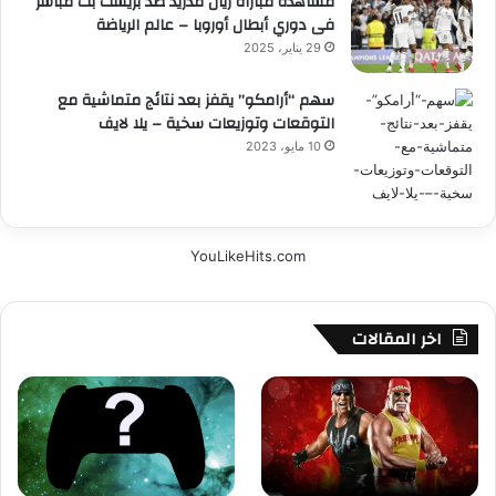
مشاهدة مباراة ريال مدريد ضد بريست بث مباشر
فى دوري أبطال أوروبا – عالم الرياضة
29 يناير، 2025
سهم “أرامكو” يقفز بعد نتائج متماشية مع
التوقعات وتوزيعات سخية – يلا لايف
10 مايو، 2023
YouLikeHits.com
اخر المقالات