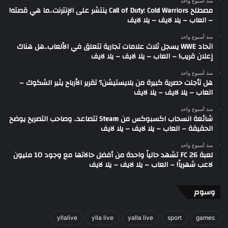
منذ أسبوع واحد
مصطلح Call of Duty: Cold Warriors ينتشر على الإنترنت..ما هي قصته!
– العاب – يلا لايف – يلا لايف
منذ أسبوع واحد
اتحاد WWE يسجل ثلاث علامات تجارية تتعلق في الألعاب..هل هناك
إعلان قريب! – العاب – يلا لايف – يلا لايف
منذ أسبوع واحد
هل تأجلت حصرية كبيرة من بلايستيشن؟ تقرير الأرباح يثير الشكوك –
العاب – يلا لايف – يلا لايف
منذ أسبوع واحد
شائعة انسحاب اكسبوكس من Steam تتصاعد.. وصاحب التصريح يوضح
الحقيقة – العاب – يلا لايف – يلا لايف
منذ أسبوع واحد
لعبة FC 26 تشهد حالياً واحدة من أفضل حالاتها مع وجود 10 مليون
لاعب شهرياً! – العاب – يلا لايف – يلا لايف
وسوم
yllalive
ylla live
yalla live
sport
games