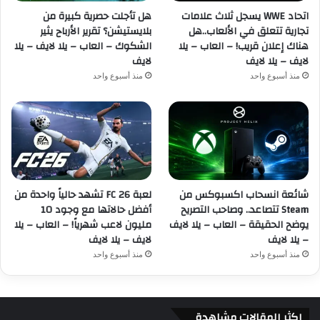
اتحاد WWE يسجل ثلاث علامات
هل تأجلت حصرية كبيرة من
تجارية تتعلق في الألعاب..هل
بلايستيشن؟ تقرير الأرباح يثير
هناك إعلان قريب! – العاب – يلا
الشكوك – العاب – يلا لايف – يلا
لايف – يلا لايف
لايف
منذ أسبوع واحد
منذ أسبوع واحد
شائعة انسحاب اكسبوكس من
لعبة FC 26 تشهد حالياً واحدة من
Steam تتصاعد.. وصاحب التصريح
أفضل حالاتها مع وجود 10
يوضح الحقيقة – العاب – يلا لايف
مليون لاعب شهرياً! – العاب – يلا
– يلا لايف
لايف – يلا لايف
منذ أسبوع واحد
منذ أسبوع واحد
اكثر المقالات مشاهدة