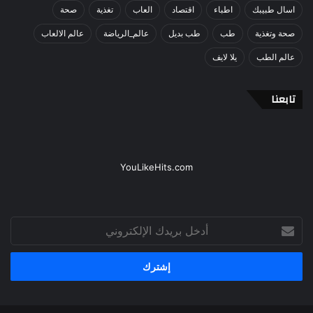
اسال طبيبك
اطباء
اقتصاد
العاب
تغذية
صحة
صحة وتغذية
طب
طب بديل
عالم_الرياضة
عالم الالعاب
عالم الطب
يلا لايف
تابعنا
YouLikeHits.com
أدخل
بريدك
الإلكتروني