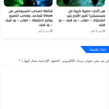
.
ف
.
ي
هل تأجلت حصرية كبيرة من
شائعة انسحاب اكسبوكس من
م
ا
بلايستيشن؟ تقرير الأرباح يثير
Steam تتصاعد.. وصاحب التصريح
ا
ل
الشكوك – العاب – يلا لايف – يلا
يوضح الحقيقة – العاب – يلا لايف
ذ
ا
لايف
– يلا لايف
ا
ح
منذ 5 أيام
منذ 5 أيام
ي
ت
ع
ي
ن
ا
ي
ط
اترك تعليقاً
ذ
ي
ل
ا
لن يتم نشر عنوان بريدك الإلكتروني.
الحقول الإلزامية مشار إليها بـ
*
ك
ل
ل
ف
ا
ل
ي
ل
ع
د
ب
ر
ت
ة
ا
ع
G
ل
T
ل
ي
A
ا
ي
6