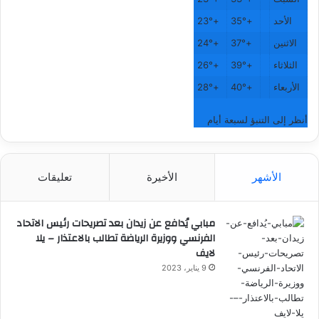
الأحد
+
35°
+
23°
الاثنين
+
37°
+
24°
الثلاثاء
+
39°
+
26°
الأربعاء
+
40°
+
28°
أنظر إلى التنبؤ لسبعة أيام
الأشهر
الأخيرة
تعليقات
مبابي يُدافع عن زيدان بعد تصريحات رئيس الاتحاد
الفرنسي ووزيرة الرياضة تطالب بالاعتذار – يلا
لايف
9 يناير، 2023