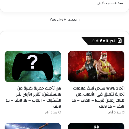
YouLikeHits.com
اخر المقالات
اتحاد WWE يسجل ثلاث علامات
هل تأجلت حصرية كبيرة من
تجارية تتعلق في الألعاب..هل
بلايستيشن؟ تقرير الأرباح يثير
هناك إعلان قريب! – العاب – يلا
الشكوك – العاب – يلا لايف – يلا
لايف – يلا لايف
لايف
منذ 5 أيام
منذ 5 أيام