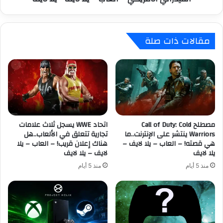
ا
ض
ل
م
م
ر
مقالات ذات صلة
ة
س
ا
م
ل
ي
م
اً
س
إ
ت
ل
ث
ى
م
ف
ر
مصطلح Call of Duty: Cold
اتحاد WWE يسجل ثلاث علامات
ر
Warriors ينتشر على الإنترنت..ما
تجارية تتعلق في الألعاب..هل
ي
ي
هي قصته! – العاب – يلا لايف –
هناك إعلان قريب! – العاب – يلا
ن
ق
يلا لايف
لايف – يلا لايف
ا
ا
ل
س
منذ 5 أيام
منذ 5 أيام
ق
ت
ا
ش
د
ا
م
ر
ة
ي