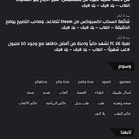
العاب – يلا لايف – يلا لايف
منذ 5 أيام
شائعة انسحاب اكسبوكس من Steam تتصاعد.. وصاحب التصريح يوضح
الحقيقة – العاب – يلا لايف – يلا لايف
منذ 6 أيام
لعبة FC 26 تشهد حالياً واحدة من أفضل حالاتها مع وجود 10 مليون
لاعب شهرياً! – العاب – يلا لايف – يلا لايف
وسوم
yllalive
ylla live
yalla live
sport
games
اسال طبيبك
اطباء
اقتصاد
العاب
تغذية
صحة
صحة وتغذية
طب
طب بديل
عالم_الرياضة
عالم الالعاب
عالم الطب
يلا لايف
تابعنا