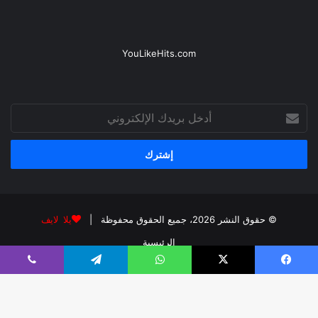
YouLikeHits.com
أدخل
بريدك
الإلكتروني
© حقوق النشر 2026، جميع الحقوق محفوظة |
يلا لايف
الرئيسية
فيسبوك
‫X
واتساب
تيلقرام
ڤايبر
فيسبوك
‫X
‫YouTube
انستقرام
واتساب
ملخص
الموقع