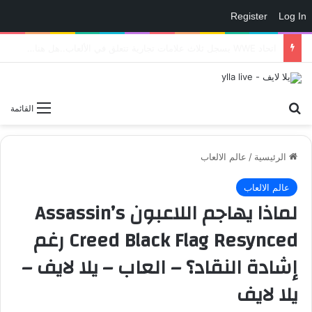
Register
Log In
هل تأجلت حصرية كبيرة من بلايستيشن؟ تقرير الأرباح يثير الشكوك – العاب – يلا لايف – يلا لايف
بحث عن
القائمة
الرئيسية
/
عالم الالعاب
عالم الالعاب
لماذا يهاجم اللاعبون Assassin’s
Creed Black Flag Resynced رغم
إشادة النقاد؟ – العاب – يلا لايف –
يلا لايف