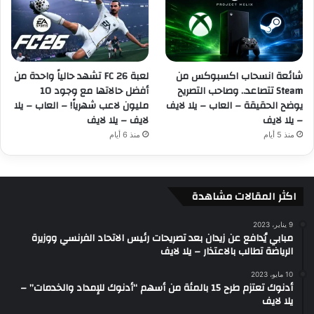
شائعة انسحاب اكسبوكس من
لعبة FC 26 تشهد حالياً واحدة من
Steam تتصاعد.. وصاحب التصريح
أفضل حالاتها مع وجود 10
يوضح الحقيقة – العاب – يلا لايف
مليون لاعب شهرياً! – العاب – يلا
– يلا لايف
لايف – يلا لايف
منذ 5 أيام
منذ 6 أيام
اكثر المقالات مشاهدة
9 يناير، 2023
مبابي يُدافع عن زيدان بعد تصريحات رئيس الاتحاد الفرنسي ووزيرة
الرياضة تطالب بالاعتذار – يلا لايف
10 مايو، 2023
أدنوك تعتزم طرح 15 بالمئة من أسهم “أدنوك للإمداد والخدمات” –
يلا لايف