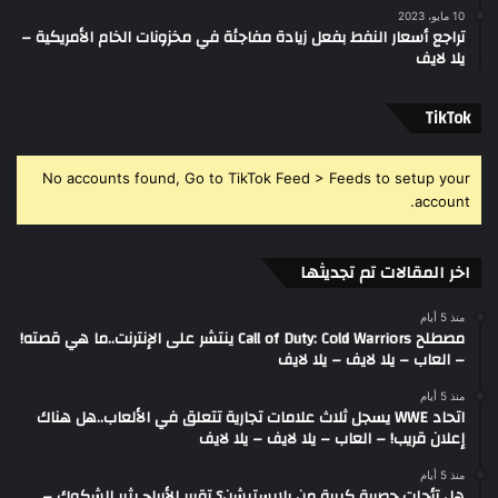
10 مايو، 2023
تراجع أسعار النفط بفعل زيادة مفاجئة في مخزونات الخام الأمريكية –
يلا لايف
‫TikTok
No accounts found, Go to TikTok Feed > Feeds to setup your
account.
اخر المقالات تم تجديثها
منذ 5 أيام
مصطلح Call of Duty: Cold Warriors ينتشر على الإنترنت..ما هي قصته!
– العاب – يلا لايف – يلا لايف
منذ 5 أيام
اتحاد WWE يسجل ثلاث علامات تجارية تتعلق في الألعاب..هل هناك
إعلان قريب! – العاب – يلا لايف – يلا لايف
منذ 5 أيام
هل تأجلت حصرية كبيرة من بلايستيشن؟ تقرير الأرباح يثير الشكوك –