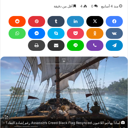
منذ 4 أسابيع
0
4
أقل من دقيقة
لماذا يهاجم اللاعبون Assassin’s Creed Black Flag Resynced رغم إشادة النقاد؟ –