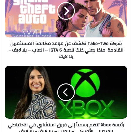
ل
ة
إ
T
ل
a
ك
k
ت
e
ر
-
شركة Take-Two تكشف عن موعد مكالمة المستثمرين
و
T
القادمة..ماذا يعني ذلك للعبة GTA 6! – العاب – يلا لايف -
ن
w
يلا لايف
ي
o
ت
ك
ر
ش
ئ
ف
ي
ع
س
ن
ة
م
X
و
b
ع
o
د
x
رئيسة Xbox تنضم رسمياً إلى فريق استشاري في الاحتياطي
م
ت
الفيدرالي الأمريكي – العاب – يلا لايف - يلا لايف
ك
ن