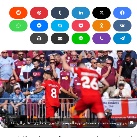
ليفربول يفقد خدمات نجمه حتى نهاية الموسم – الدوري الانجليزي – عالم الرياضة