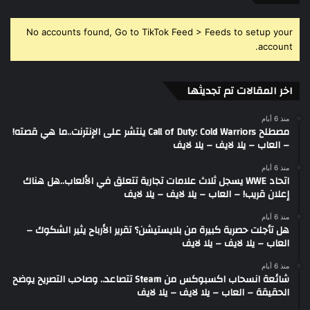
No accounts found, Go to TikTok Feed > Feeds to setup your
account.
اخر المقالات تم تجديثها
منذ 6 أيام
مصطلح Call of Duty: Cold Warriors ينتشر على الإنترنت..ما هي قصته!
– العاب – يلا لايف – يلا لايف
منذ 6 أيام
اتحاد WWE يسجل ثلاث علامات تجارية تتعلق في الألعاب..هل هناك
إعلان قريب! – العاب – يلا لايف – يلا لايف
منذ 6 أيام
هل تأجلت حصرية كبيرة من بلايستيشن؟ تقرير الأرباح يثير الشكوك –
العاب – يلا لايف – يلا لايف
منذ 6 أيام
شائعة انسحاب اكسبوكس من Steam تتصاعد.. وصاحب التصريح يوضح
الحقيقة – العاب – يلا لايف – يلا لايف