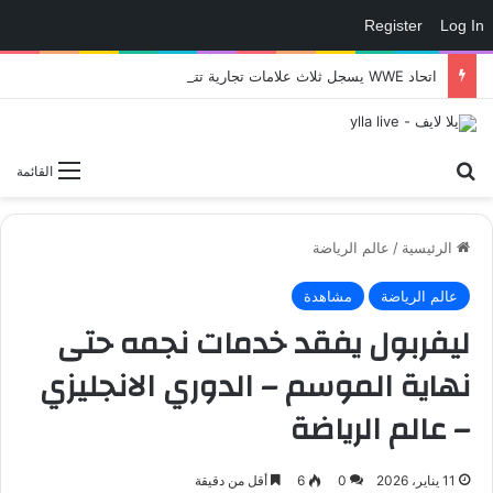
Register
Log In
اتحاد WWE يسجل ثلاث علامات تجارية تتعلق في الألعاب..هل هناك إعلان قريب! – العاب – يلا لايف – يلا لايف
بحث عن
القائمة
الرئيسية
/
عالم الرياضة
عالم الرياضة
مشاهدة
ليفربول يفقد خدمات نجمه حتى
نهاية الموسم – الدوري الانجليزي
– عالم الرياضة
11 يناير، 2026
0
6
أقل من دقيقة