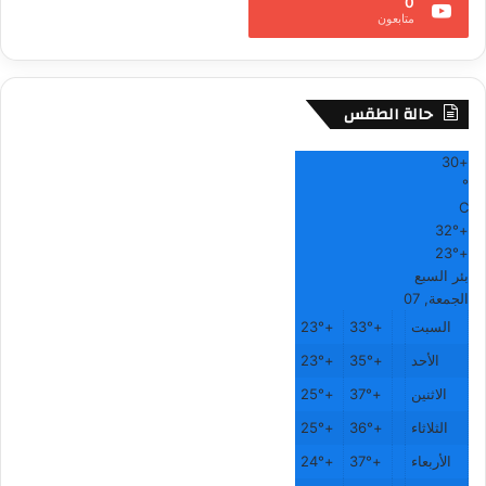
0
متابعون
حالة الطقس
30
+
°
C
32°
+
23°
+
بئر السبع
الجمعة, 07
السبت
+
33°
+
23°
الأحد
+
35°
+
23°
الاثنين
+
37°
+
25°
الثلاثاء
+
36°
+
25°
الأربعاء
+
37°
+
24°