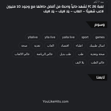
منذ 7 أيام
لعبة FC 26 تشهد حالياً واحدة من أفضل حالاتها مع وجود 10 مليون
لاعب شهرياً! – العاب – يلا لايف – يلا لايف
وسوم
yllalive
ylla live
yalla live
sport
games
اسال طبيبك
اطباء
اقتصاد
العاب
تغذية
صحة
صحة وتغذية
طب
طب بديل
عالم_الرياضة
عالم الالعاب
عالم الطب
يلا لايف
تابعنا
YouLikeHits.com