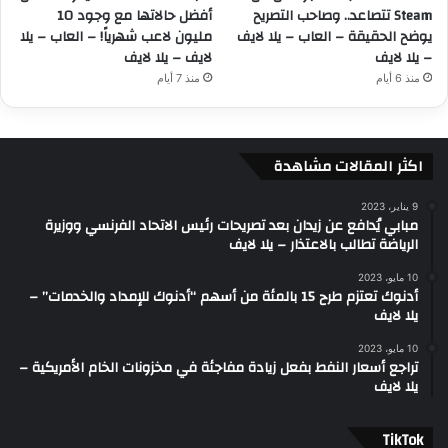
Steam تتصاعد.. وصاحب التصريح
أفضل حالاتها مع وجود 10
يوضح الحقيقة – العاب – يلا لايف
مليون لاعب شهرياً! – العاب – يلا
– يلا لايف
لايف – يلا لايف
منذ 6 أيام
منذ 7 أيام
اكثر المقالات مشاهدة
9 يناير، 2023
مبابي يُدافع عن زيدان بعد تصريحات رئيس الاتحاد الفرنسي ووزيرة
الرياضة تطالب بالاعتذار – يلا لايف
10 مايو، 2023
أدنوك تعتزم طرح 15 بالمئة من أسهم “أدنوك للإمداد والخدمات” –
يلا لايف
10 مايو، 2023
تراجع أسعار النفط بفعل زيادة مفاجئة في مخزونات الخام الأمريكية –
يلا لايف
‫TikTok