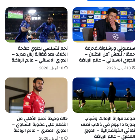
م
س
ض
ن
د
ا
ب
ل
ر
ل
ش
ا
ل
ف
و
سيميوني وبرشلونة..عَجرفة
نجم تشيلسي يطوي صفحة
ت
حمقاء تُنعش أمل الكتلان –
الخلاف بعد مُغازلة ريال مدريد –
ن
ر
الدوري الاسباني – عالم الرياضة
الدوري الاسباني – عالم الرياضة
ة
ا
–
س
10 أبريل، 2026
10 أبريل، 2026
ا
ب
ل
و
د
ر
و
ت
ر
س
ي
م
ا
و
موعد مباراة الزمالك وشباب
حالة وحيدة تمنع الأهلي من
ل
ث
بلوزداد اليوم في ذهاب نصف
التظلم على عقوبة الشناوي –
ا
ف
نهائي الكونفدرالية – الدوري
الدوري المصري – عالم الرياضة
س
ي
المصري – عالم الرياضة
10 أبريل، 2026
ب
ك