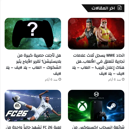
اخر المقالات
اتحاد WWE يسجل ثلاث علامات
هل تأجلت حصرية كبيرة من
تجارية تتعلق في الألعاب..هل
بلايستيشن؟ تقرير الأرباح يثير
هناك إعلان قريب! – العاب – يلا
الشكوك – العاب – يلا لايف – يلا
لايف – يلا لايف
لايف
منذ 6 أيام
منذ 6 أيام
شائعة انسحاب اكسبوكس من
لعبة FC 26 تشهد حالياً واحدة من