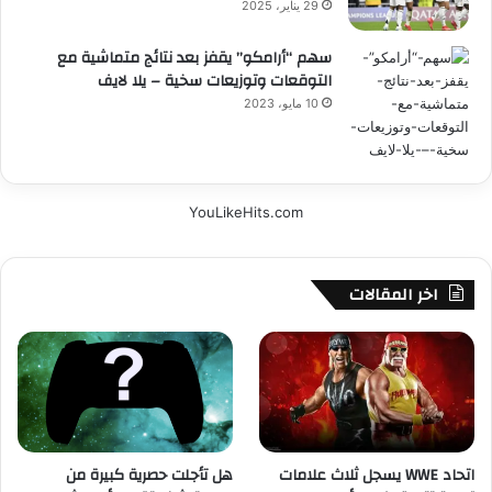
29 يناير، 2025
سهم “أرامكو” يقفز بعد نتائج متماشية مع
التوقعات وتوزيعات سخية – يلا لايف
10 مايو، 2023
YouLikeHits.com
اخر المقالات
اتحاد WWE يسجل ثلاث علامات
هل تأجلت حصرية كبيرة من