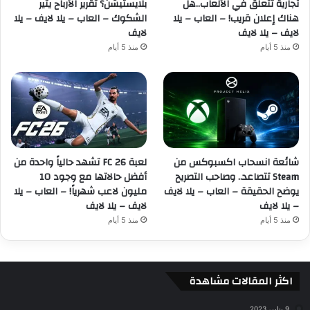
تجارية تتعلق في الألعاب..هل
بلايستيشن؟ تقرير الأرباح يثير
هناك إعلان قريب! – العاب – يلا
الشكوك – العاب – يلا لايف – يلا
لايف – يلا لايف
لايف
منذ 5 أيام
منذ 5 أيام
شائعة انسحاب اكسبوكس من
لعبة FC 26 تشهد حالياً واحدة من
Steam تتصاعد.. وصاحب التصريح
أفضل حالاتها مع وجود 10
يوضح الحقيقة – العاب – يلا لايف
مليون لاعب شهرياً! – العاب – يلا
– يلا لايف
لايف – يلا لايف
منذ 5 أيام
منذ 5 أيام
اكثر المقالات مشاهدة
9 يناير، 2023