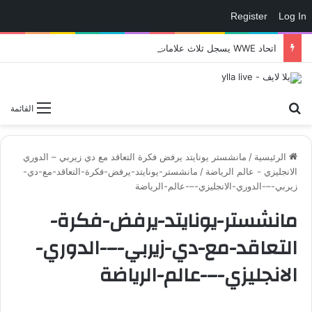
Register
Log In
اتحاد WWE يسجل ثلاث علامات تجارية تتعلق في الألعاب..هل هناك إعلان قريب! – العاب – يلا لايف – يلا لايف
بحث عن
القائمة
الرئيسية
/
مانشستر يونايتد يرفض فكرة التعاقد مع دي زيربي – الدوري
الانجليزي - عالم الرياضة
/
مانشستر-يونايتد-يرفض-فكرة-التعاقد-مع-دي-
زيربي-–-الدوري-الانجليزي-–-عالم-الرياضة
مانشستر-يونايتد-يرفض-فكرة-
التعاقد-مع-دي-زيربي-–-الدوري-
الانجليزي-–-عالم-الرياضة