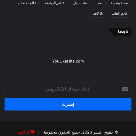
صحة وتغذية
طب
طب بديل
عالم_الرياضة
عالم الالعاب
عالم الطب
يلا لايف
تابعنا
YouLikeHits.com
أدخل
بريدك
الإلكتروني
© حقوق النشر 2026، جميع الحقوق محفوظة |
يلا لايف