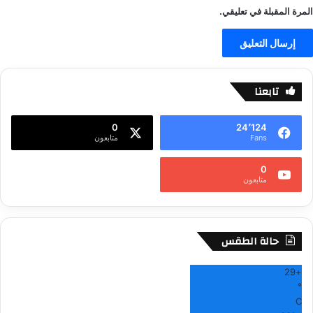
المرة المقبلة في تعليقي.
تابعنا
0
24٬124
Fans
متابعون
0
متابعون
حالة الطقس
29
+
°
C