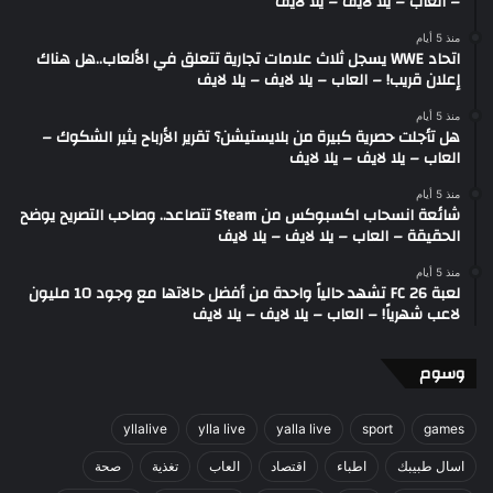
– العاب – يلا لايف – يلا لايف
منذ 5 أيام
اتحاد WWE يسجل ثلاث علامات تجارية تتعلق في الألعاب..هل هناك
إعلان قريب! – العاب – يلا لايف – يلا لايف
منذ 5 أيام
هل تأجلت حصرية كبيرة من بلايستيشن؟ تقرير الأرباح يثير الشكوك –
العاب – يلا لايف – يلا لايف
منذ 5 أيام
شائعة انسحاب اكسبوكس من Steam تتصاعد.. وصاحب التصريح يوضح
الحقيقة – العاب – يلا لايف – يلا لايف
منذ 5 أيام
لعبة FC 26 تشهد حالياً واحدة من أفضل حالاتها مع وجود 10 مليون
لاعب شهرياً! – العاب – يلا لايف – يلا لايف
وسوم
yllalive
ylla live
yalla live
sport
games
اسال طبيبك
اطباء
اقتصاد
العاب
تغذية
صحة