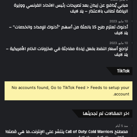
مبابي يُدافع عن زيدان بعد تصريحات رئيس الاتحاد الفرنسي ووزيرة
الرياضة تطالب بالاعتذار – يلا لايف
10 مايو، 2023
أدنوك تعتزم طرح 15 بالمئة من أسهم “أدنوك للإمداد والخدمات” –
يلا لايف
10 مايو، 2023
تراجع أسعار النفط بفعل زيادة مفاجئة في مخزونات الخام الأمريكية –
يلا لايف
‫TikTok
No accounts found, Go to TikTok Feed > Feeds to setup your
account.
اخر المقالات تم تجديثها
منذ 5 أيام
مصطلح Call of Duty: Cold Warriors ينتشر على الإنترنت..ما هي قصته!