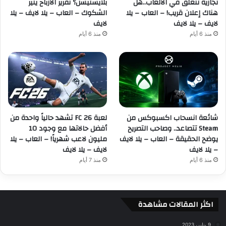
تجارية تتعلق في الألعاب..هل
بلايستيشن؟ تقرير الأرباح يثير
هناك إعلان قريب! – العاب – يلا
الشكوك – العاب – يلا لايف – يلا
لايف – يلا لايف
لايف
منذ 6 أيام
منذ 6 أيام
شائعة انسحاب اكسبوكس من
لعبة FC 26 تشهد حالياً واحدة من
Steam تتصاعد.. وصاحب التصريح
أفضل حالاتها مع وجود 10
يوضح الحقيقة – العاب – يلا لايف
مليون لاعب شهرياً! – العاب – يلا
– يلا لايف
لايف – يلا لايف
منذ 6 أيام
منذ 7 أيام
اكثر المقالات مشاهدة
9 يناير، 2023