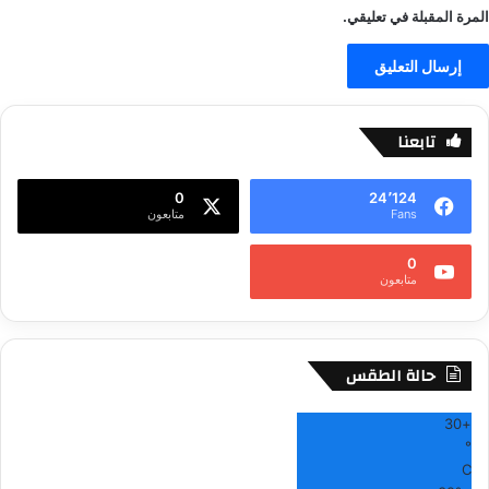
المرة المقبلة في تعليقي.
تابعنا
0
24٬124
Fans
متابعون
0
متابعون
حالة الطقس
30
+
°
C