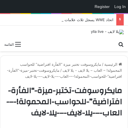
Register
Log In
اتحاد WWE يسجل ثلاث علامات تجارية تتعلق في الألعاب..هل هناك إعلان قريب! – العاب – يلا لايف – يلا لايف
بحث عن
القائمة
الرئيسية
/
مايكروسوفت تختبر ميزة “الفأرة افتراضية” للحواسب
المحمولة! – العاب – يلا لايف - يلا لايف
/
مايكروسوفت-تختبر-ميزة-“الفأرة-
افتراضية”-للحواسب-المحمولة!-–-العاب-–-يلا-لايف-–-يلا-لايف
مايكروسوفت-تختبر-ميزة-“الفأرة-
افتراضية”-للحواسب-المحمولة!-–-
العاب-–-يلا-لايف-–-يلا-لايف