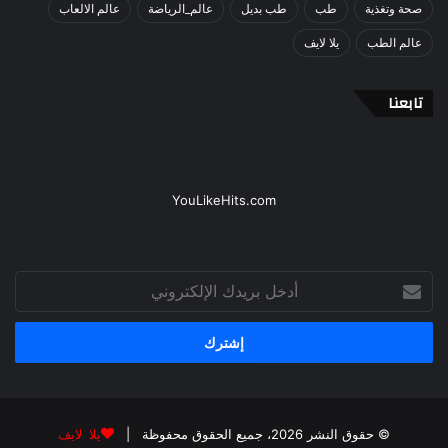
صحة وتغذية
طب
طب بديل
عالم_الرياضة
عالم الالعاب
عالم الطب
يلا لايف
تابعنا
YouLikeHits.com
أدخل
بريدك
الإلكتروني
© حقوق النشر 2026، جميع الحقوق محفوظة |
يلا لايف