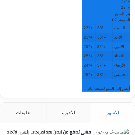
32°
+
23°
+
بئر السبع
الجمعة, 07
السبت
+
33°
+
23°
الأحد
+
35°
+
23°
الاثنين
+
37°
+
25°
الثلاثاء
+
36°
+
25°
الأربعاء
+
37°
+
24°
الخميس
+
38°
+
26°
أنظر إلى التنبؤ لسبعة أيام
الأشهر
الأخيرة
تعليقات
مبابي يُدافع عن زيدان بعد تصريحات رئيس الاتحاد