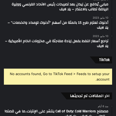
مبابي يُدافع عن زيدان بعد تصريحات رئيس الاتحاد الفرنسي ووزيرة
الرياضة تطالب بالاعتذار – يلا لايف
10 مايو، 2023
أدنوك تعتزم طرح 15 بالمئة من أسهم “أدنوك للإمداد والخدمات” –
يلا لايف
10 مايو، 2023
تراجع أسعار النفط بفعل زيادة مفاجئة في مخزونات الخام الأمريكية –
يلا لايف
‫TikTok
No accounts found, Go to TikTok Feed > Feeds to setup your
account.
اخر المقالات تم تجديثها
منذ 6 أيام
مصطلح Call of Duty: Cold Warriors ينتشر على الإنترنت..ما هي قصته!