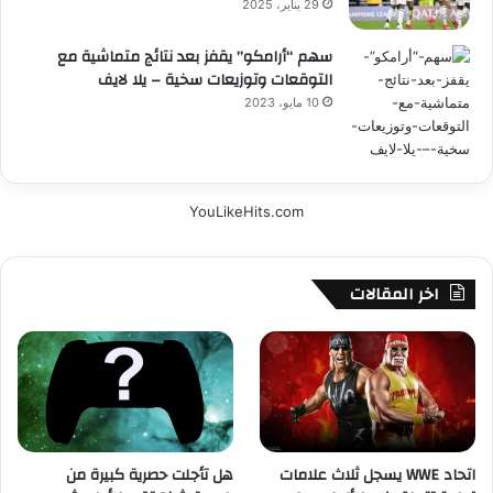
29 يناير، 2025
سهم “أرامكو” يقفز بعد نتائج متماشية مع
التوقعات وتوزيعات سخية – يلا لايف
10 مايو، 2023
YouLikeHits.com
اخر المقالات
اتحاد WWE يسجل ثلاث علامات
هل تأجلت حصرية كبيرة من