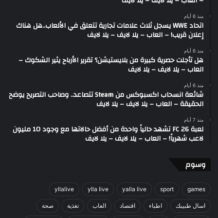
– العاب – يلا لايف – يلا لايف
منذ 6 أيام
اتحاد WWE يسجل ثلاث علامات تجارية تتعلق في الألعاب..هل هناك
إعلان قريب! – العاب – يلا لايف – يلا لايف
منذ 6 أيام
هل تأجلت حصرية كبيرة من بلايستيشن؟ تقرير الأرباح يثير الشكوك –
العاب – يلا لايف – يلا لايف
منذ 6 أيام
شائعة انسحاب اكسبوكس من Steam تتصاعد.. وصاحب التصريح يوضح
الحقيقة – العاب – يلا لايف – يلا لايف
منذ 7 أيام
لعبة FC 26 تشهد حالياً واحدة من أفضل حالاتها مع وجود 10 مليون
لاعب شهرياً! – العاب – يلا لايف – يلا لايف
وسوم
yllalive
ylla live
yalla live
sport
games
اسال طبيبك
اطباء
اقتصاد
العاب
تغذية
صحة