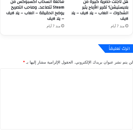
هل تأجلت حصرية كبيرة من
شائعة انسحاب اكسبوكس من
ب
ا
بلايستيشن؟ تقرير الأرباح يثير
Steam تتصاعد.. وصاحب التصريح
د
ش
الشكوك – العاب – يلا لايف – يلا
يوضح الحقيقة – العاب – يلا لايف
ا
ر
لايف
– يلا لايف
ي
ل
منذ 7 أيام
منذ 7 أيام
ة
ت
!
و
–
ا
ا
ج
اترك تعليقاً
ل
د
ع
ه
لن يتم نشر عنوان بريدك الإلكتروني.
الحقول الإلزامية مشار إليها بـ
*
ا
ف
ب
ي
ا
–
ل
ل
ي
ع
ل
ب
ت
ا
ة
ع
ل
G
ل
ا
T
ي
A
ي
ف
6
ق
-
–