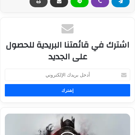
اشترك في قائمتنا البريدية للحصول
على الجديد
أ
د
خ
ل
ب
ر
ي
د
ف
ك
ي
ا
د
ل