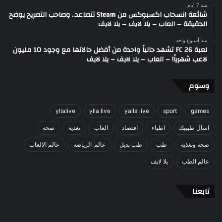
منذ 7 أيام
شائعة انسحاب اكسبوكس من Steam تتصاعد.. وصاحب التصريح يوضح
الحقيقة – العاب – يلا لايف – يلا لايف
منذ أسبوع واحد
لعبة FC 26 تشهد حالياً واحدة من أفضل حالاتها مع وجود 10 مليون
لاعب شهرياً! – العاب – يلا لايف – يلا لايف
وسوم
yllalive
ylla live
yalla live
sport
games
اسال طبيبك
اطباء
اقتصاد
العاب
تغذية
صحة
صحة وتغذية
طب
طب بديل
عالم_الرياضة
عالم الالعاب
عالم الطب
يلا لايف
تابعنا