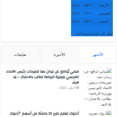
الأربعاء
+
38°
+
24°
الخميس
+
37°
+
25°
الجمعة
+
35°
+
24°
أنظر إلى التنبؤ لسبعة أيام
الأشهر
الأخيرة
تعليقات
مبابي يُدافع عن زيدان بعد تصريحات رئيس الاتحاد
الفرنسي ووزيرة الرياضة تطالب بالاعتذار – يلا
لايف
9 يناير، 2023
أدنوك تعتزم طرح 15 بالمئة من أسهم “أدنوك