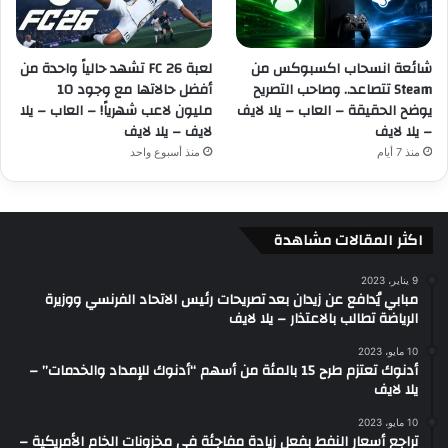
شائعة انسحاب اكسبوكس من
لعبة FC 26 تشهد حالياً واحدة من
Steam تتصاعد.. وصاحب التصريح
أفضل حالاتها مع وجود 10
يوضح الحقيقة – العاب – يلا لايف
مليون لاعب شهرياً! – العاب – يلا
– يلا لايف
لايف – يلا لايف
منذ 7 أيام
منذ أسبوع واحد
اكثر المقالات مشاهدة
9 يناير، 2023
مبابي يُدافع عن زيدان بعد تصريحات رئيس الاتحاد الفرنسي ووزيرة
الرياضة تطالب بالاعتذار – يلا لايف
10 مايو، 2023
أدنوك تعتزم طرح 15 بالمئة من أسهم “أدنوك للإمداد والخدمات” –
يلا لايف
10 مايو، 2023
تراجع أسعار النفط بفعل زيادة مفاجئة في مخزونات الخام الأمريكية –