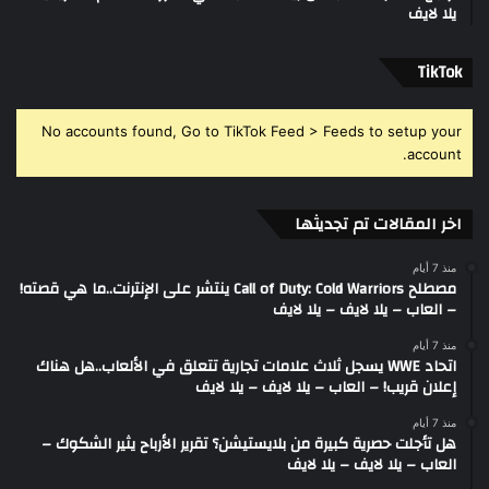
يلا لايف
‫TikTok
No accounts found, Go to TikTok Feed > Feeds to setup your
account.
اخر المقالات تم تجديثها
منذ 7 أيام
مصطلح Call of Duty: Cold Warriors ينتشر على الإنترنت..ما هي قصته!
– العاب – يلا لايف – يلا لايف
منذ 7 أيام
اتحاد WWE يسجل ثلاث علامات تجارية تتعلق في الألعاب..هل هناك
إعلان قريب! – العاب – يلا لايف – يلا لايف
منذ 7 أيام
هل تأجلت حصرية كبيرة من بلايستيشن؟ تقرير الأرباح يثير الشكوك –
العاب – يلا لايف – يلا لايف