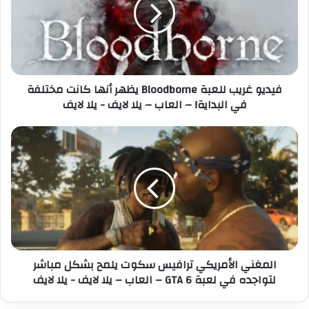
ي
إ
و
ل
غ
ك
ر
ت
ي
ر
ب
فيديو غريب للعبة Bloodborne يظهر أنها كانت مختلفة
و
ل
في البداية! – العاب – يلا لايف - يلا لايف
ن
ل
ي
ع
ب
ا
ة
ل
B
م
l
غ
o
ن
o
ي
d
ا
b
ل
o
أ
المغني الأمريكي ترافيس سكوت يلمح بشكل مباشر
r
م
لتواجده في لعبة GTA 6 – العاب – يلا لايف - يلا لايف
n
ر
e
ي
ي
ك