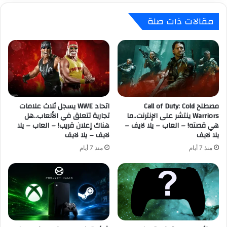
ظ
ي
مقالات ذات صلة
ه
ت
ر
ر
أ
ا
ن
ف
ه
ي
ا
س
ك
س
ا
ك
ن
مصطلح Call of Duty: Cold
اتحاد WWE يسجل ثلاث علامات
و
Warriors ينتشر على الإنترنت..ما
تجارية تتعلق في الألعاب..هل
ت
ت
هي قصته! – العاب – يلا لايف –
هناك إعلان قريب! – العاب – يلا
م
ي
يلا لايف
لايف – يلا لايف
خ
ل
ت
م
منذ 7 أيام
منذ 7 أيام
ل
ح
ف
ب
ة
ش
ف
ك
ي
ل
ا
م
ل
ب