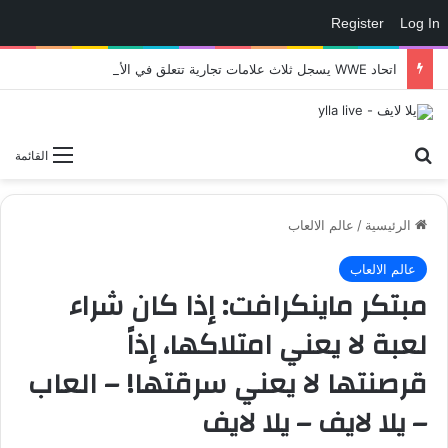
Register
Log In
اتحاد WWE يسجل ثلاث علامات تجارية تتعلق في الألعاب..هل هناك إعلان قريب! – العاب – يلا لايف – يلا لايف
بحث عن
القائمة
الرئيسية
/
عالم الالعاب
عالم الالعاب
مبتكر ماينكرافت: إذا كان شراء
لعبة لا يعني امتلاكها، إذاً
قرصنتها لا يعني سرقتها! – العاب
– يلا لايف – يلا لايف