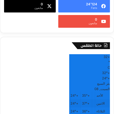
0
24٬124
Fans
متابعون
0
متابعون
حالة الطقس
32
+
°
C
32°
+
24°
+
بئر السبع
السبت, 08
الأحد
+
35°
+
24°
الاثنين
+
37°
+
24°
الثلاثاء
+
36°
+
24°