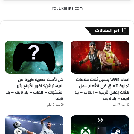
YouLikeHits.com
اخر المقالات
اتحاد WWE يسجل ثلاث علامات
هل تأجلت حصرية كبيرة من
تجارية تتعلق في الألعاب..هل
بلايستيشن؟ تقرير الأرباح يثير
هناك إعلان قريب! – العاب – يلا
الشكوك – العاب – يلا لايف – يلا
لايف – يلا لايف
لايف
منذ 7 أيام
منذ 7 أيام