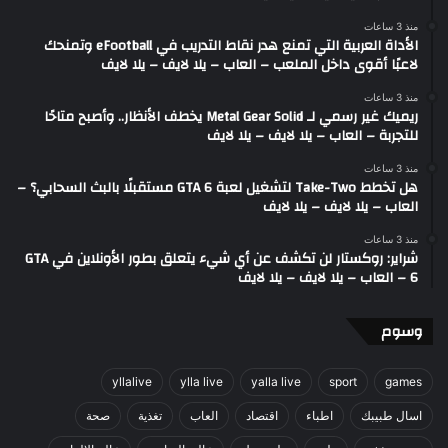
منذ 3 ساعات
الأداة العربية التي تمنع هدر نقاط التدريب في eFootball وتمنحك
لاعبًا أقوى داخل الملعب – العاب – يلا لايف – يلا لايف
منذ 3 ساعات
ريميك غير رسمي لـ Metal Gear Solid يخطف الأنظار.. وأصبح متاحًا
للتجربة – العاب – يلا لايف – يلا لايف
منذ 3 ساعات
هل تخطط Take-Two لتشغيل لعبة GTA 6 مستقبلًا بالبث السحابي؟ –
العاب – يلا لايف – يلا لايف
منذ 3 ساعات
شراير: روكستار لن تكشف عن أي شيء يتعلق بطور الأونلاين في GTA
6 – العاب – يلا لايف – يلا لايف
وسوم
yllalive
ylla live
yalla live
sport
games
اسال طبيبك
اطباء
اقتصاد
العاب
تغذية
صحة