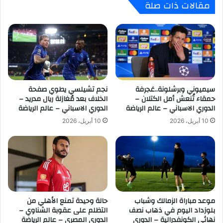
مقالات ذات صلة
ك
م
ا
ا
ي
ل
ز
د
ر
و
ت
ر
ش
ي
ي
ا
ف
سيميوني وبرشلونة..عَجرفة
نجم تشيلسي يطوي صفحة
ل
حمقاء تُنعش أمل الكتلان –
الخلاف بعد مُغازلة ريال مدريد –
ز
أ
الدوري الاسباني – عالم الرياضة
الدوري الاسباني – عالم الرياضة
ل
ل
ـ
م
10 أبريل، 2026
10 أبريل، 2026
“
ا
ك
ن
ا
ي
ف
ل
”
ف
–
ر
ا
ي
موعد مباراة الزمالك وشباب
حالة وحيدة تمنع الأهلي من
ل
ق
بلوزداد اليوم في ذهاب نصف
التظلم على عقوبة الشناوي –
د
ب
نهائي الكونفدرالية – الدوري
الدوري المصري – عالم الرياضة
و