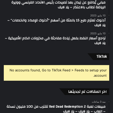
مبابي يُدافع عن زيدان بعد تصريحات رئيس الاتحاد الفرنسي ووزيرة
الرياضة تطالب بالاعتذار – يلا لايف
10 مايو، 2023
أدنوك تعتزم طرح 15 بالمئة من أسهم “أدنوك للإمداد والخدمات” –
يلا لايف
10 مايو، 2023
تراجع أسعار النفط بفعل زيادة مفاجئة في مخزونات الخام الأمريكية –
يلا لايف
‫TikTok
No accounts found, Go to TikTok Feed > Feeds to setup your
account.
اخر المقالات تم تجديثها
منذ 3 ساعات
مبيعات لعبة Red Dead Redemption 2 تقترب من 100 مليون نسخة
– العاب – يلا لايف – يلا لايف