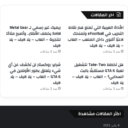
اخر المقالات
الأداة العربية التي تمنع هدر نقاط
ريميك غير رسمي لـ Metal Gear
التدريب في eFootball وتمنحك
Solid يخطف الأنظار.. وأصبح متاحًا
لاعبًا أقوى داخل الملعب – العاب
للتجربة – العاب – يلا لايف – يلا
– يلا لايف – يلا لايف
لايف
منذ 3 ساعات
منذ 3 ساعات
هل تخطط Take-Two لتشغيل
شراير: روكستار لن تكشف عن أي
لعبة GTA 6 مستقبلًا بالبث
شيء يتعلق بطور الأونلاين في
السحابي؟ – العاب – يلا لايف –
GTA 6 – العاب – يلا لايف – يلا
يلا لايف
لايف
منذ 3 ساعات
منذ 3 ساعات
اكثر المقالات مشاهدة
9 يناير، 2023