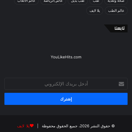
صحة وتغذية
طب
طب بديل
عالم_الرياضة
عالم الالعاب
عالم الطب
يلا لايف
تابعنا
YouLikeHits.com
أدخل
بريدك
الإلكتروني
© حقوق النشر 2026، جميع الحقوق محفوظة |
يلا لايف