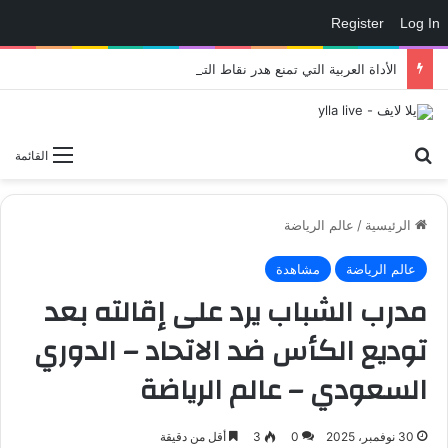
Register
Log In
الأداة العربية التي تمنع هدر نقاط التدريب في eFootball وتمنحك لاعبًا أقوى داخل الملعب – العاب – يلا لايف – يلا لايف
بحث عن
القائمة
الرئيسية
/
عالم الرياضة
عالم الرياضة
مشاهدة
مدرب الشباب يرد على إقالته بعد
توديع الكأس ضد الاتحاد – الدوري
السعودي – عالم الرياضة
30 نوفمبر، 2025
0
3
أقل من دقيقة