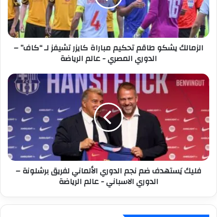
ل
ل
ك
ك
ت
ي
ر
ش
الزمالك يشكو طاقم تحكيم مباراة كايزر تشيفز لـ “كاف” –
و
ك
الدوري المصري - عالم الرياضة
ن
و
ي
ط
ا
ف
ق
ل
م
ي
ت
ك
ح
يَ
ك
س
ي
ت
م
ه
م
د
فليك يَستهدف ضم نجم الدوري الألماني لفريق برشلونة –
ب
ف
الدوري الاسباني - عالم الرياضة
ا
ض
ر
م
ا
ن
ة
ج