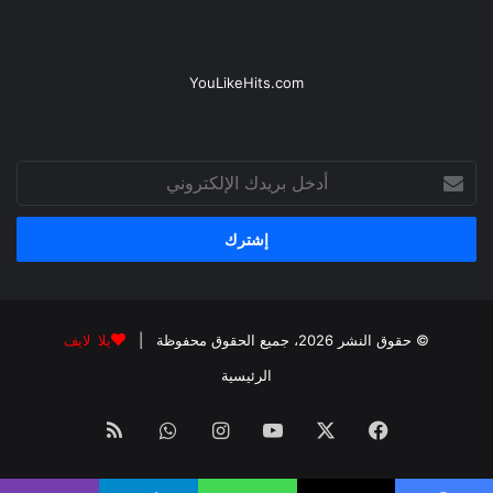
YouLikeHits.com
أدخل
بريدك
الإلكتروني
© حقوق النشر 2026، جميع الحقوق محفوظة |
يلا لايف
الرئيسية
فيسبوك
‫X
‫YouTube
انستقرام
واتساب
ملخص
الموقع