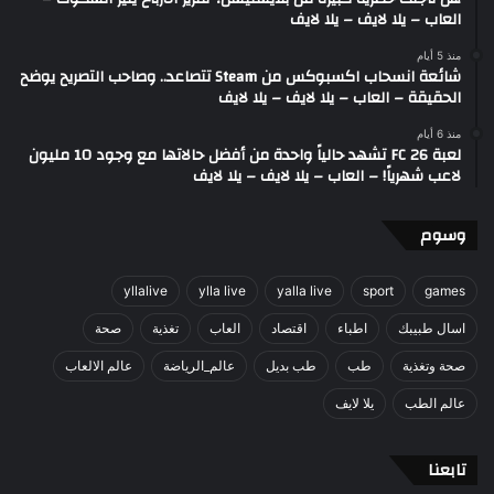
العاب – يلا لايف – يلا لايف
منذ 5 أيام
شائعة انسحاب اكسبوكس من Steam تتصاعد.. وصاحب التصريح يوضح
الحقيقة – العاب – يلا لايف – يلا لايف
منذ 6 أيام
لعبة FC 26 تشهد حالياً واحدة من أفضل حالاتها مع وجود 10 مليون
لاعب شهرياً! – العاب – يلا لايف – يلا لايف
وسوم
yllalive
ylla live
yalla live
sport
games
اسال طبيبك
اطباء
اقتصاد
العاب
تغذية
صحة
صحة وتغذية
طب
طب بديل
عالم_الرياضة
عالم الالعاب
عالم الطب
يلا لايف
تابعنا