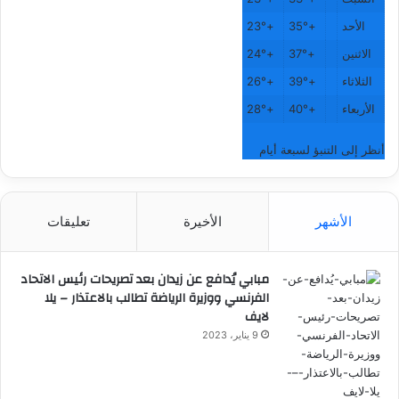
الأحد
+
35°
+
23°
الاثنين
+
37°
+
24°
الثلاثاء
+
39°
+
26°
الأربعاء
+
40°
+
28°
أنظر إلى التنبؤ لسبعة أيام
الأشهر
الأخيرة
تعليقات
مبابي يُدافع عن زيدان بعد تصريحات رئيس الاتحاد
الفرنسي ووزيرة الرياضة تطالب بالاعتذار – يلا
لايف
9 يناير، 2023