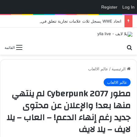
Register
Log In
اتحاد WWE يسجل ثلاث علامات تجارية تتعلق في الألعاب..هل هناك إعلان قريب! – العاب – يلا لايف – يلا لايف
بحث عن
القائمة
الرئيسية
/
عالم الالعاب
عالم الالعاب
مطور Cyberpunk 2077 لم ينتهي
منها بعد! والإعلان عن محتوى
جديد رغم إنهاء الدعم! – العاب – يلا
لايف – يلا لايف