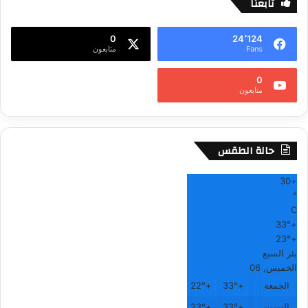
تابعنا
ف
0
24٬124
Fans
متابعون
0
متابعون
حالة الطقس
30
+
°
C
33°
+
23°
+
بئر السبع
الخميس, 06
الجمعة
+
33°
+
22°
السبت
+
33°
+
23°