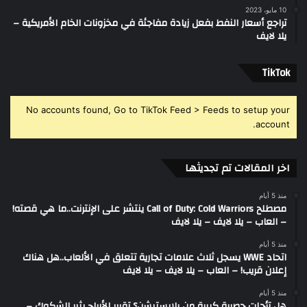
10 مايو، 2023
تراجع أسعار النفط بفعل زيادة مفاجئة في مخزونات الخام الأمريكية –
يلا لايف
‫TikTok
No accounts found, Go to TikTok Feed > Feeds to setup your
account.
اخر المقالات تم تجديثها
منذ 5 أيام
مصطلح Call of Duty: Cold Warriors ينتشر على الإنترنت..ما هي قصته!
– العاب – يلا لايف – يلا لايف
منذ 5 أيام
اتحاد WWE يسجل ثلاث علامات تجارية تتعلق في الألعاب..هل هناك
إعلان قريب! – العاب – يلا لايف – يلا لايف
منذ 5 أيام
هل تأجلت حصرية كبيرة من بلايستيشن؟ تقرير الأرباح يثير الشكوك –