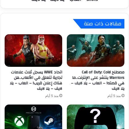
د
د
ي
ث
ل
أ
مقالات ذات صلة
ا
ل
ل
ع
ش
ا
خ
ب
ص
ا
ي
ل
ا
ت
ت
ن
و
مصطلح Call of Duty: Cold
اتحاد WWE يسجل ثلاث علامات
س
Warriors ينتشر على الإنترنت..ما
تجارية تتعلق في الألعاب..هل
أ
ا
هي قصته! – العاب – يلا لايف –
هناك إعلان قريب! – العاب – يلا
س
ل
يلا لايف
لايف – يلا لايف
ل
ر
ح
ا
منذ 5 أيام
منذ 5 أيام
ة
ئ
ب
ع
ص
ة
ن
د
E