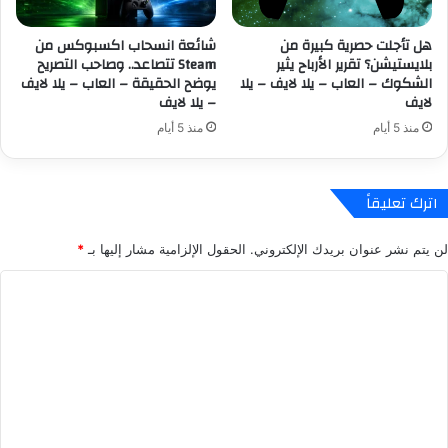
و
v
ق
e
هل تأجلت حصرية كبيرة من
شائعة انسحاب اكسبوكس من
ا
r
بلايستيشن؟ تقرير الأرباح يثير
Steam تتصاعد.. وصاحب التصريح
ل
y
الشكوك – العاب – يلا لايف – يلا
يوضح الحقيقة – العاب – يلا لايف
س
b
لايف
– يلا لايف
ي
o
منذ 5 أيام
منذ 5 أيام
ا
d
ر
y
ة
’
و
s
اترك تعليقاً
ق
G
ص
o
لن يتم نشر عنوان بريدك الإلكتروني.
الحقول الإلزامية مشار إليها بـ
*
ة
l
م
f
ا
ن
H
ل
5
o
ف
t
ت
ص
S
ع
و
h
ل
ل
o
!
t
ي
–