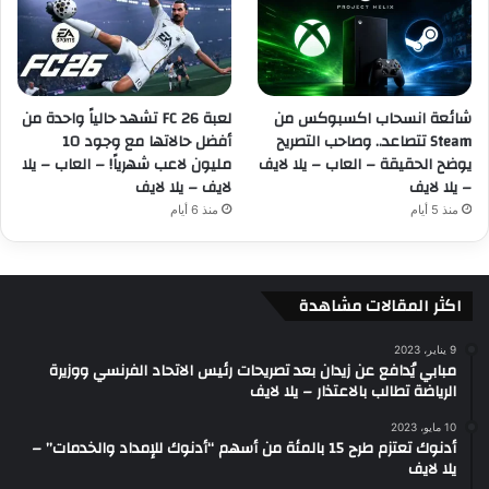
شائعة انسحاب اكسبوكس من
لعبة FC 26 تشهد حالياً واحدة من
Steam تتصاعد.. وصاحب التصريح
أفضل حالاتها مع وجود 10
يوضح الحقيقة – العاب – يلا لايف
مليون لاعب شهرياً! – العاب – يلا
– يلا لايف
لايف – يلا لايف
منذ 5 أيام
منذ 6 أيام
اكثر المقالات مشاهدة
9 يناير، 2023
مبابي يُدافع عن زيدان بعد تصريحات رئيس الاتحاد الفرنسي ووزيرة
الرياضة تطالب بالاعتذار – يلا لايف
10 مايو، 2023
أدنوك تعتزم طرح 15 بالمئة من أسهم “أدنوك للإمداد والخدمات” –
يلا لايف