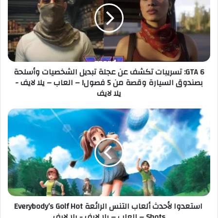
ل
6
إ
:
ل
ت
ك
س
ت
ر
ر
ي
GTA 6: تسريبات تكشف عن عجلة تبديل الشخصيات وأسلحة
و
ب
بصندوق السيارة وقصة من 5 فصول! – العاب – يلا لايف -
ن
ا
يلا لايف
ي
ت
ت
ك
ش
ا
ف
س
ع
ت
ن
ع
ع
د
ج
و
ل
ا
ة
ل
استعدوا لأحدث ألعاب التنس الرائعة Everybody’s Golf Hot
ت
أ
Shots – العاب – يلا لايف - يلا لايف
ب
ح