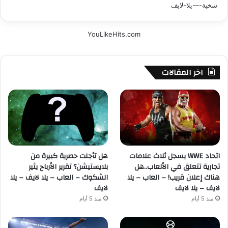
YouLikeHits.com
اخر المقالات
اتحاد WWE يسجل ثلاث علامات
هل تأجلت حصرية كبيرة من
تجارية تتعلق في الألعاب..هل
بلايستيشن؟ تقرير الأرباح يثير
هناك إعلان قريب! – العاب – يلا
الشكوك – العاب – يلا لايف – يلا
لايف – يلا لايف
لايف
منذ 5 أيام
منذ 5 أيام