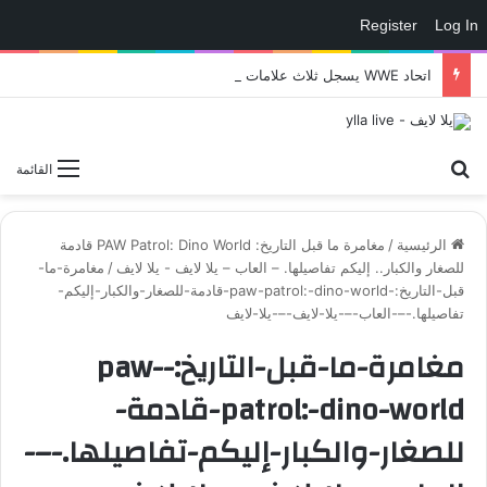
Register
Log In
اتحاد WWE يسجل ثلاث علامات تجارية تتعلق في الألعاب..هل هناك إعلان قريب! – العاب – يلا لايف – يلا لايف
بحث عن
القائمة
الرئيسية
/
مغامرة ما قبل التاريخ: PAW Patrol: Dino World قادمة
للصغار والكبار.. إليكم تفاصيلها. – العاب – يلا لايف - يلا لايف
/
مغامرة-ما-
قبل-التاريخ:-paw-patrol:-dino-world-قادمة-للصغار-والكبار-إليكم-
تفاصيلها.-–-العاب-–-يلا-لايف-–-يلا-لايف
مغامرة-ما-قبل-التاريخ:-paw-
patrol:-dino-world-قادمة-
للصغار-والكبار-إليكم-تفاصيلها.-–-