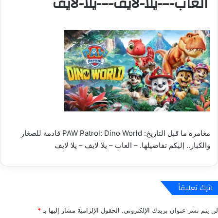
العاب-–-يلا-لايف-–-يلا-لايف
مغامرة ما قبل التاريخ: PAW Patrol: Dino World قادمة للصغار
والكبار.. إليكم تفاصيلها. – العاب – يلا لايف – يلا لايف
اترك تعليقاً
لن يتم نشر عنوان بريدك الإلكتروني.
الحقول الإلزامية مشار إليها بـ
*