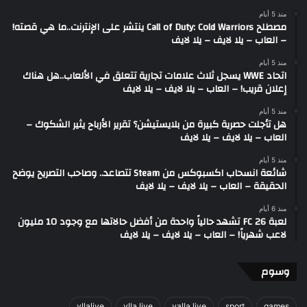
منذ 5 أيام
مصطلح Call of Duty: Cold Warriors ينتشر على الإنترنت..ما هي قصته!
– العاب – يلا لايف – يلا لايف
منذ 5 أيام
اتحاد WWE يسجل ثلاث علامات تجارية تتعلق في الألعاب..هل هناك
إعلان قريب! – العاب – يلا لايف – يلا لايف
منذ 5 أيام
هل تأجلت حصرية كبيرة من بلايستيشن؟ تقرير الأرباح يثير الشكوك –
العاب – يلا لايف – يلا لايف
منذ 5 أيام
شائعة انسحاب اكسبوكس من Steam تتصاعد.. وصاحب التصريح يوضح
الحقيقة – العاب – يلا لايف – يلا لايف
منذ 6 أيام
لعبة FC 26 تشهد حالياً واحدة من أفضل حالاتها مع وجود 10 مليون
لاعب شهرياً! – العاب – يلا لايف – يلا لايف
وسوم
yllalive
ylla live
yalla live
sport
games