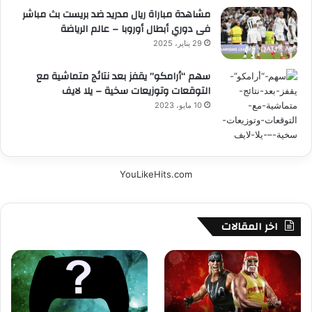
مشاهدة مباراة ريال مدريد ضد بريست بث مباشر
فى دوري أبطال أوروبا – عالم الرياضة
29 يناير، 2025
سهم “أرامكو” يقفز بعد نتائج متماشية مع
التوقعات وتوزيعات سخية – يلا لايف
10 مايو، 2023
YouLikeHits.com
اخر المقالات