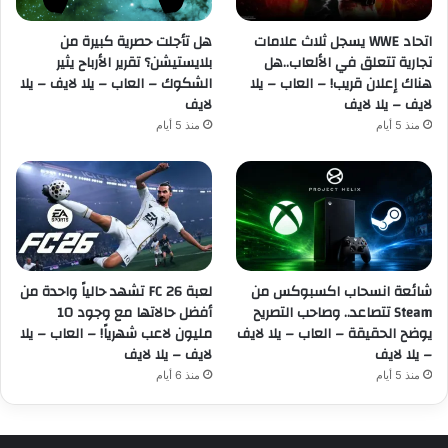
اتحاد WWE يسجل ثلاث علامات
هل تأجلت حصرية كبيرة من
تجارية تتعلق في الألعاب..هل
بلايستيشن؟ تقرير الأرباح يثير
هناك إعلان قريب! – العاب – يلا
الشكوك – العاب – يلا لايف – يلا
لايف – يلا لايف
لايف
منذ 5 أيام
منذ 5 أيام
شائعة انسحاب اكسبوكس من
لعبة FC 26 تشهد حالياً واحدة من
Steam تتصاعد.. وصاحب التصريح
أفضل حالاتها مع وجود 10
يوضح الحقيقة – العاب – يلا لايف
مليون لاعب شهرياً! – العاب – يلا
– يلا لايف
لايف – يلا لايف
منذ 5 أيام
منذ 6 أيام