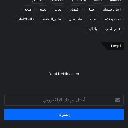
اسال طبيبك
اطباء
اقتصاد
العاب
تغذية
صحة
صحة وتغذية
طب
طب بديل
عالم_الرياضة
عالم الالعاب
عالم الطب
يلا لايف
تابعنا
YouLikeHits.com
أدخل
بريدك
الإلكتروني