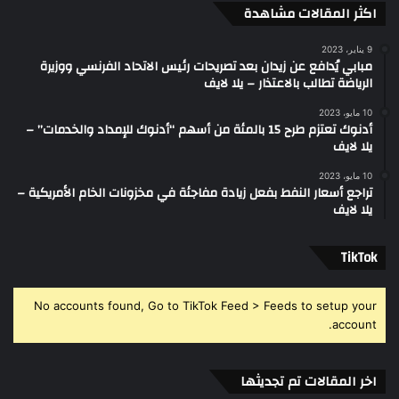
اكثر المقالات مشاهدة
9 يناير، 2023
مبابي يُدافع عن زيدان بعد تصريحات رئيس الاتحاد الفرنسي ووزيرة
الرياضة تطالب بالاعتذار – يلا لايف
10 مايو، 2023
أدنوك تعتزم طرح 15 بالمئة من أسهم “أدنوك للإمداد والخدمات” –
يلا لايف
10 مايو، 2023
تراجع أسعار النفط بفعل زيادة مفاجئة في مخزونات الخام الأمريكية –
يلا لايف
‫TikTok
No accounts found, Go to TikTok Feed > Feeds to setup your
account.
اخر المقالات تم تجديثها